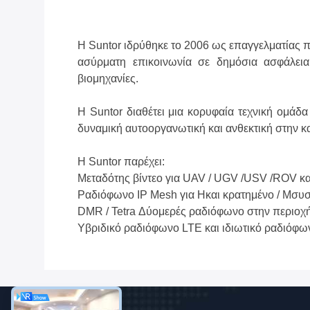
Η Suntor ιδρύθηκε το 2006 ως επαγγελματίας 
ασύρματη επικοινωνία σε δημόσια ασφάλεια,
βιομηχανίες.
Η Suntor διαθέτει μια κορυφαία τεχνική ομάδ
δυναμική αυτοοργανωτική και ανθεκτική στην κ
Η Suntor παρέχει:
Μεταδότης βίντεο για UAV / UGV /
USV /
ROV κα
Ραδιόφωνο IP Mesh για H
και κρατημένο / M
συσ
DMR / Tetra Δύομερές ραδιόφωνο στην περιοχ
Υβριδικό ραδιόφωνο LTE και ιδιωτικό ραδιόφ