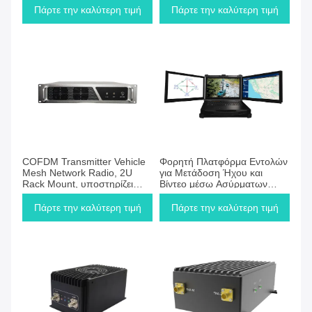
συνδεσιμότητα με Drone
Πάρτε την καλύτερη τιμή
Πάρτε την καλύτερη τιμή
μακρινών αποστάσεων
COFDM Transmitter Vehicle
Φορητή Πλατφόρμα Εντολών
Mesh Network Radio, 2U
για Μετάδοση Ήχου και
Rack Mount, υποστηρίζει
Βίντεο μέσω Ασύρματων
ασύρματη επικοινωνία χωρίς
Δικτύων Ad Hoc
κεντρική πύλη
Πάρτε την καλύτερη τιμή
Πάρτε την καλύτερη τιμή