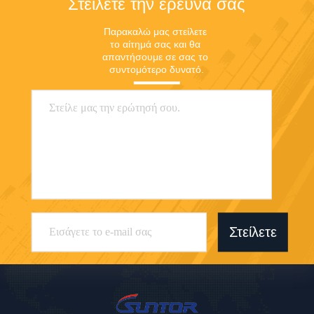
Στείλετε την έρευνά σας
Παρακαλώ μας στείλετε 
το αίτημά σας και θα 
απαντήσουμε σε σας το 
συντομότερο δυνατό.
Στείλετε