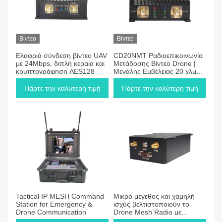
Βίντεο
Βίντεο
Ελαφριά σύνδεση βίντεο UAV
CD20NMT Ραδιοεπικοινωνία
με 24Mbps, διπλή κεραία και
Μετάδοσης Βίντεο Drone |
κρυπτογράφηση AES128
Μεγάλης Εμβέλειας 20 χλμ
TDD-OFDM MIMO
1.4G/2.4G
Πάρτε την καλύτερη τιμή
Πάρτε την καλύτερη τιμή
Tactical IP MESH Command
Μικρό μέγεθος και χαμηλή
Station for Emergency &
ισχύς βελτιστοποιούν το
Drone Communication
Drone Mesh Radio με
γρήγορη ανάπτυξη και