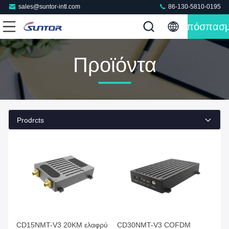
sales@suntor-intl.com
86-130-5810-0195
Απόσπασ
Προϊόντα
Prodrcts
CD15NMT-V3 20KM ελαφρύ
CD30NMT-V3 COFDM