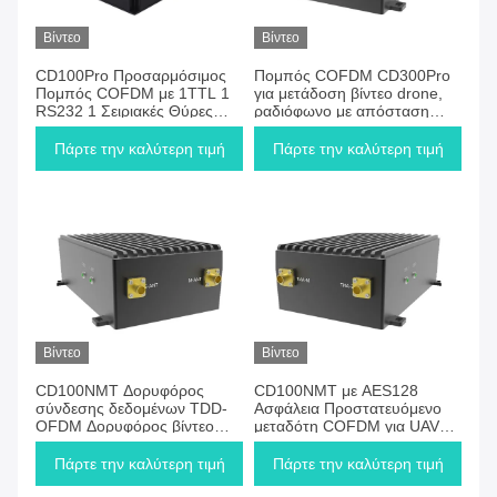
Βίντεο
Βίντεο
CD100Pro Προσαρμόσιμος
Πομπός COFDM CD300Pro
Πομπός COFDM με 1TTL 1
για μετάδοση βίντεο drone,
RS232 1 Σειριακές Θύρες
ραδιόφωνο με απόσταση
S.BUS και 2 Θύρες Βίντεο
μετάδοσης αέρος-εδάφους
ETH/SDI/HDMI
300KM για χρήση μεγάλης
Πάρτε την καλύτερη τιμή
Πάρτε την καλύτερη τιμή
εμβέλειας
Βίντεο
Βίντεο
CD100NMT Δορυφόρος
CD100NMT με AES128
σύνδεσης δεδομένων TDD-
Ασφάλεια Προστατευόμενο
OFDM Δορυφόρος βίντεο
μεταδότη COFDM για UAVs
COFDM Διαδιδαστής και
και Drones
δέκτης Ethernet
Πάρτε την καλύτερη τιμή
Πάρτε την καλύτερη τιμή