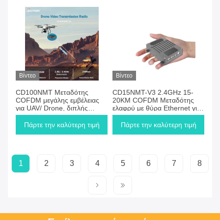
Βίντεο
Βίντεο
CD100NMT Μεταδότης
CD15NMT-V3 2.4GHz 15-
COFDM μεγάλης εμβέλειας
20KM COFDM Μεταδότης
για UAV/ Drone, διπλής
ελαφρύ με θύρα Ethernet για
κεραίας MIMO σχεδιασμός,
Drone
έως 150 km
Πάρτε την καλύτερη τιμή
Πάρτε την καλύτερη τιμή
1
2
3
4
5
6
7
8