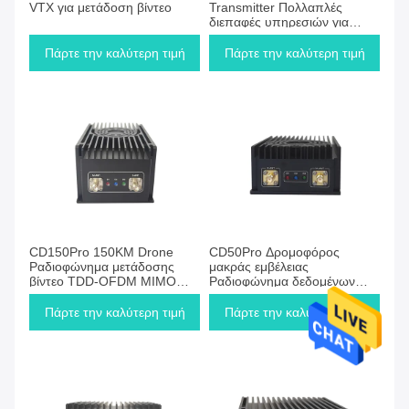
VTX για μετάδοση βίντεο
Transmitter Πολλαπλές
διεπαφές υπηρεσιών για
ευέλικτη ασύρματη μετάδοση
δεδομένων
Πάρτε την καλύτερη τιμή
Πάρτε την καλύτερη τιμή
CD150Pro 150KM Drone
CD50Pro Δρομοφόρος
Ραδιοφώνημα μετάδοσης
μακράς εμβέλειας
βίντεο TDD-OFDM MIMO
Ραδιοφώνημα δεδομένων
1.4G/2.4GHz Περιοχή
βίντεο 24Mbps TDD-OFDM
συχνοτήτων Προαιρετική
MIMO ασύρματος πομπός
Πάρτε την καλύτερη τιμή
Πάρτε την καλύτερη τιμή