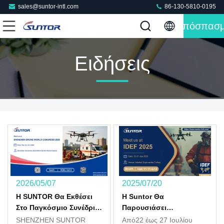
sales@suntor-intl.com
86-130-5810-0195
Απόσπασ
Ειδήσεις
2026/05/07
2025/07/20
Η SUNTOR Θα Εκθέσει
Η Suntor Θα
Στο Παγκόσμιο Συνέδριο
Παρουσιάσει
Drone Του Shenzhen
Πρωτοποριακές Λύσεις
SHENZHEN SUNTOR
Από22 έως 27 Ιουλίου