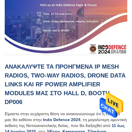
ΑΝΑΚΑΛΎΨΤΕ ΤΑ ΠΡΟΗΓΜΈΝΑ IP MESH
RADIOS, TWO-WAY RADIOS, DRONE DATA
LINKS ΚΑΙ RF POWER AMPLIFIER
MODULES ΜΑΣ ΣΤΟ HALL D, BOOTH
DP006
Είμαστε στην ευχάριστη θέση να ανακοινώσουμε ότι η εταιρεία
μας θα εκθέσει στην
Indo Defence 2024
, τη μεγαλύτερη αμυντική
έκθεση της Νοτιοανατολικής Ασίας, που θα διεξαχθεί από
11 έως
14 Ιουνίου 2025,
στο
JiExpo, Kemayoran, Τζακάρτα,