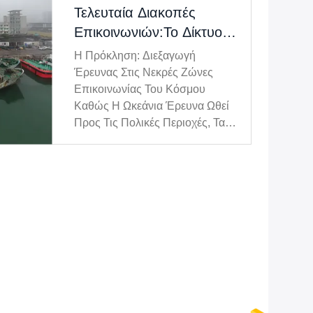
Τελευταία Διακοπές
Επικοινωνιών:Το Δίκτυο
SUNTOR Mesh
Η Πρόκληση: Διεξαγωγή
Ενδυναμώνει Τα Μη
Έρευνας Στις Νεκρές Ζώνες
Επανδρωμένα Σκάφη Για
Επικοινωνίας Του Κόσμου
Καθώς Η Ωκεάνια Έρευνα Ωθεί
Αποτελεσματικές
Προς Τις Πολικές Περιοχές, Τα
Επιστημονικές Αποστολές
Βαθιά Νερά Και Τις Περιοχές Με
Πολύπλοκες, Ασταθείς Καιρικές
Συνθήκες, Οι Παραδοσιακές
Επανδρωμένες Αποστολές
Αντιμετωπίζουν Πρωτοφανείς
Κινδύνους Για Την Ασφάλεια Και
Λε...