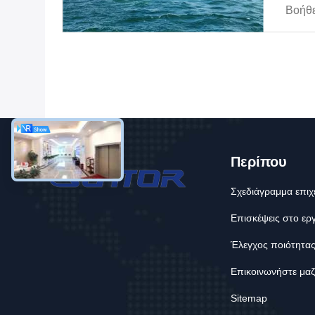
Βοήθε
Ατυχή
Δύσκο
Δυνατ
Έκτακ
Εντοπ
Την Ε
Μεταξ
Περίπου
Σχεδιάγραμμα επιχ
Επισκέψεις στο ερ
Έλεγχος ποιότητα
Επικοινωνήστε μαζ
Sitemap