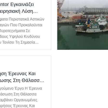
ntor Εγκαινιάζει
ειρησιακή Λύση
ών Επιπέδων
ατα Περιστατικά Αστικών
οινωνίας Αστικής
γιών Που Προκαλούνται
σβεσης Για Τη
υροτεχνήματα Σε
δους Υψηλού Κινδύνου
ίωση Της
 Τονίσει Τη Σημασία
ελεσματικότητας
ιστων Συστημάτων
μετώπισης Έκτακτης
ινωνίας Έκτακτης Ανάγκης
γκης
λύπλοκα Περιβάλλοντα. Οι
ς Αστικές Δομές, Η
ρηση Δικτύου Και Οι
ση Έρευνας Και
ήσεις Συντονισμού Πολλών
σωσης Στη Θάλασσα –
ν Συνε...
τήριξη Ασύρματης
γούμενο Έργο Η Έρευνα
οινωνίας Από Την
ιάσωση Στη Θάλασσα
or
αμβάνει Οργανωμένες
ιρήσεις Έρευνας Και