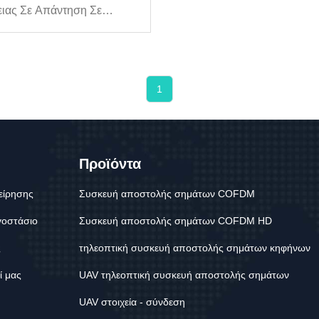
ιας Σε Απάντηση Σε
ματα Στη Θάλασσα.τεχνικά
λαΓια Τη Βελτίωση Των
οτήτων Αντιμετώπισης
της Ανάγκης, Τον
1
ισμό Δυνητικών Κενών Και
νίσχυση Του Συντονισμού
ύ Των Υ...
Προϊόντα
είρησης
Συσκευή αποστολής σημάτων COFDM
γοστάσιο
Συσκευή αποστολής σημάτων COFDM HD
ς
τηλεοπτική συσκευή αποστολής σημάτων κηφήνων
ί μας
UAV τηλεοπτική συσκευή αποστολής σημάτων
UAV στοιχεία - σύνδεση