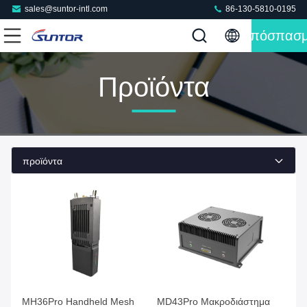
sales@suntor-intl.com
86-130-5810-0195
Απόσπασ
Προϊόντα
προϊόντα
MH36Pro Handheld Mesh
MD43Pro Μακροδιάστημα