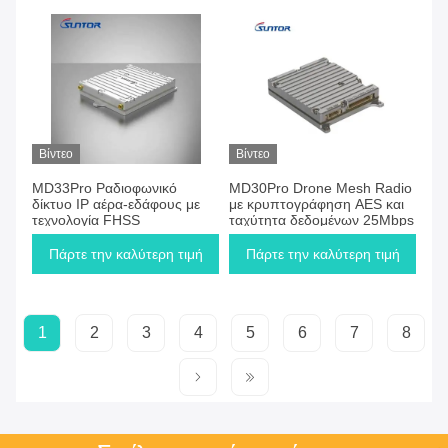
Βίντεο
Βίντεο
MD33Pro Ραδιοφωνικό
MD30Pro Drone Mesh Radio
δίκτυο IP αέρα-εδάφους με
με κρυπτογράφηση AES και
τεχνολογία FHSS
ταχύτητα δεδομένων 25Mbps
Πάρτε την καλύτερη τιμή
Πάρτε την καλύτερη τιμή
1
2
3
4
5
6
7
8