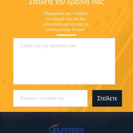
Στείλετε την έρευνά σας
Παρακαλώ μας στείλετε 
το αίτημά σας και θα 
απαντήσουμε σε σας το 
συντομότερο δυνατό.
Στείλετε