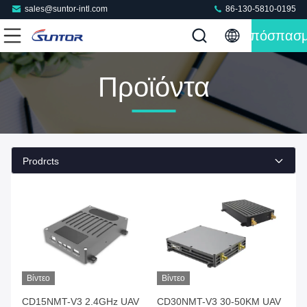
sales@suntor-intl.com
86-130-5810-0195
Απόσπασ
Προϊόντα
Prodrcts
Βίντεο
Βίντεο
CD15NMT-V3 2.4GHz UAV
CD30NMT-V3 30-50KM UAV