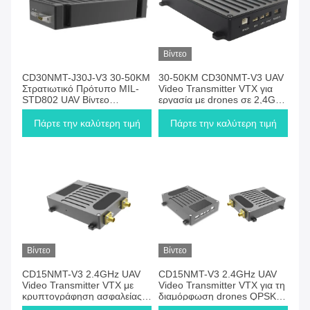
Βίντεο
CD30NMT-J30J-V3 30-50KM
30-50KM CD30NMT-V3 UAV
Στρατιωτικό Πρότυπο MIL-
Video Transmitter VTX για
STD802 UAV Βίντεο
εργασία με drones σε 2,4GHz
Μεταδότης VTX Εργασία σε
1,4GHz 800MHz
2.4GHz 1.4GHz 800MHz Για
Πάρτε την καλύτερη τιμή
Πάρτε την καλύτερη τιμή
Drone
Βίντεο
Βίντεο
CD15NMT-V3 2.4GHz UAV
CD15NMT-V3 2.4GHz UAV
Video Transmitter VTX με
Video Transmitter VTX για τη
κρυπτογράφηση ασφαλείας
διαμόρφωση drones QPSK /
AES128 και συχνότητα FHSS
16QAM / 64QAM