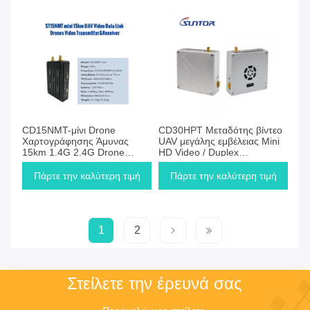
CD15NMT-μίνι Drone
CD30HPT Μεταδότης βίντεο
Χαρτογράφησης Άμυνας
UAV μεγάλης εμβέλειας Mini
15km 1.4G 2.4G Drone
HD Video / Duplex
Video Transmitter
Transmission Data COFDM
Σύστημα για UAV
Πάρτε την καλύτερη τιμή
Πάρτε την καλύτερη τιμή
1
2
Στείλετε την έρευνά σας