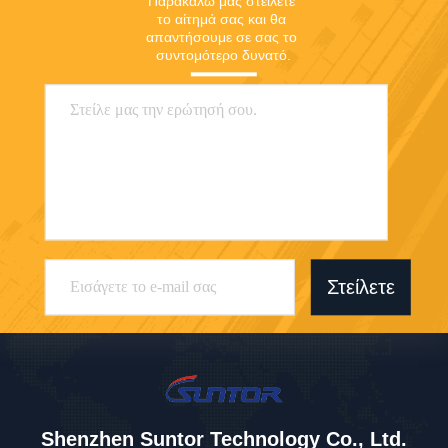
Παρακαλώ μας στείλετε 
το αίτημά σας και θα 
απαντήσουμε σε σας το 
συντομότερο δυνατό.
Στείλετε
Shenzhen Suntor Technology Co., Ltd.