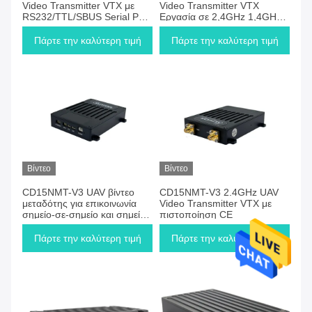
Video Transmitter VTX με
Video Transmitter VTX
RS232/TTL/SBUS Serial Port
Εργασία σε 2,4GHz 1,4GHz
PiHawk MAVLink για Drone
800MHz με σειριακή θύρα
RS232/TTL/SBUS για Drone
Πάρτε την καλύτερη τιμή
Πάρτε την καλύτερη τιμή
Βίντεο
Βίντεο
CD15NMT-V3 UAV βίντεο
CD15NMT-V3 2.4GHz UAV
μεταδότης για επικοινωνία
Video Transmitter VTX με
σημείο-σε-σημείο και σημείο-
πιστοποίηση CE
σε-πολλαπλά σημεία
Πάρτε την καλύτερη τιμή
Πάρτε την καλύτερη τιμή