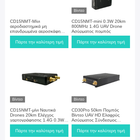
Βίντεο
CD15NMT-Μίνι
CD15NMT-mini 0.3W 20km
αεροδιαστημικά μη
800MHz 1.4G UAV Drone
επανδρωμένα αεροσκάφη
Ασύρματος πομπός
UAV βίντεο πομπός μεγάλης
εμβέλειας 10 χλμ
Πάρτε την καλύτερη τιμή
Πάρτε την καλύτερη τιμή
κρυπτογραφημένο
Βίντεο
Βίντεο
CD15NMT-μίνι Ναυτικά
CD30Pro 50km Πομπός
Drones 20km Ελέγχος
Βίντεο UAV HD Ελαφρύς
χαρτογράφησης 1.4G 0.3W
Ασύρματος Σύνδεσμος
Δύναμη Uav Video
Δεδομένων με Προστασία
Transmitter
Ασφάλειας AES128
Πάρτε την καλύτερη τιμή
Πάρτε την καλύτερη τιμή