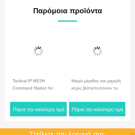
Παρόμοια προϊόντα
Tactical IP MESH
Μικρό μέγεθος και χαμηλή
CO
Command Station for
ισχύς βελτιστοποιούν το
Ve
ση
Emergency & Drone
Drone Mesh Radio με
Ra
Communication
γρήγορη ανάπτυξη και
υπ
ιμή
Πάρτε την καλύτερη τιμή
Πάρτε την καλύτερη τιμή
Πά
συνδεσιμότητα με Drone
επ
μακρινών αποστάσεων
π
Στείλετε την έρευνά σας