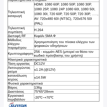
HDMI: 1080 60P, 1080 50P, 1080 30P,
1080 25P, 1080 24P 1080 60I, 1080 50I,
Τηλεοπτική
1080 30I, 720 60P, 720 50P, 720 30P, ......,
εισαγωγή
AV: 720x480 60I (NTSC), 720x576 50I
(PAL)
Τηλεοπτική
H.264
συμπίεση
Διεπαφή RF
Κεφάλι SMA Φ
Μέθοδος
Χρησιμοποίηση του πίνακα ελέγχου των
ελέγχου
ψηφιακών οδηγήσεων
παραμέτρου
256 -
κομμάτι AES (μπορεί να θέσει τον
Κρυπτογράφηση
κωδικό πρόσβασης του χρήστη)
Ηλεκτρικά χαρακτηριστικά
Τάση εργασίας
DC12V
Λειτουργώντας
≤1.2A (@12V)
ρεύμα
κατανάλωση
≤14.5W
ισχύος
Φυσικά χαρακτηριστικά
Βάρος
136g
Διαστάσεις
75*65*28mm
Εργασιακό
-20℃~+70℃
περιβάλλον