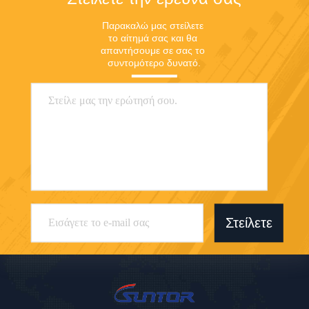
Παρακαλώ μας στείλετε 
το αίτημά σας και θα 
απαντήσουμε σε σας το 
συντομότερο δυνατό.
Στείλετε