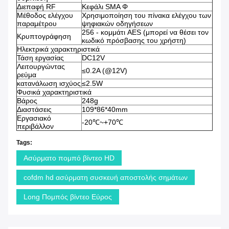
Διεπαφή RF
Κεφάλι SMA Φ
Μέθοδος ελέγχου
Χρησιμοποίηση του πίνακα ελέγχου των
παραμέτρου
ψηφιακών οδηγήσεων
256 -
κομμάτι AES (μπορεί να θέσει τον
Κρυπτογράφηση
κωδικό πρόσβασης του χρήστη)
Ηλεκτρικά χαρακτηριστικά
Τάση εργασίας
DC12V
Λειτουργώντας
≤0.2A (@12V)
ρεύμα
κατανάλωση ισχύος
≤2.5W
Φυσικά χαρακτηριστικά
Βάρος
248g
Διαστάσεις
109*86*40mm
Εργασιακό
-20℃~+70℃
περιβάλλον
Tags:
Ασύρματο πομπό βίντεο HD
cofdm hd ασύρματη συσκευή αποστολής σημάτων
Long Πομπός βίντεο Εύρος