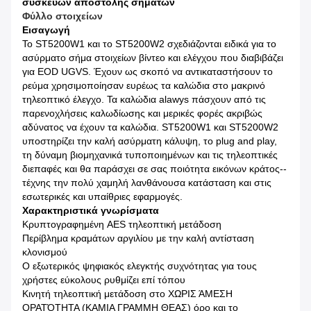
συσκευών αποστολής σημάτων
Φύλλο στοιχείων
Εισαγωγή
Το ST5200W1 και το ST5200W2 σχεδιάζονται ειδικά για το
ασύρματο σήμα στοιχείων βίντεο και ελέγχου που διαβιβάζει
για EOD UGVS. Έχουν ως σκοπό να αντικαταστήσουν το
ρεύμα χρησιμοποίησαν ευρέως τα καλώδια στο μακρινό
τηλεοπτικό έλεγχο. Τα καλώδια alawys πάσχουν από τις
παρενοχλήσεις καλωδίωσης και μερικές φορές ακριβώς
αδύνατος να έχουν τα καλώδια. ST5200W1 και ST5200W2
υποστηρίζει την καλή ασύρματη κάλυψη, το plug and play,
τη δύναμη βιομηχανικά τυποποιημένων και τις τηλεοπτικές
διεπαφές και θα παράσχει σε σας ποιότητα εικόνων κράτος--
τέχνης την πολύ χαμηλή λανθάνουσα κατάσταση και στις
εσωτερικές και υπαίθριες εφαρμογές.
Χαρακτηριστικά γνωρίσματα
Κρυπτογραφημένη AES τηλεοπτική μετάδοση
Περίβλημα κραμάτων αργιλίου με την καλή αντίσταση
κλονισμού
Ο εξωτερικός ψηφιακός ελεγκτής συχνότητας για τους
χρήστες εύκολους ρυθμίζει επί τόπου
Κινητή τηλεοπτική μετάδοση στο ΧΩΡΙΣ ΆΜΕΣΗ
ΟΡΑΤΌΤΗΤΑ (ΚΑΜΙΑ ΓΡΑΜΜΗ ΘΕΑΣ) όρο και το