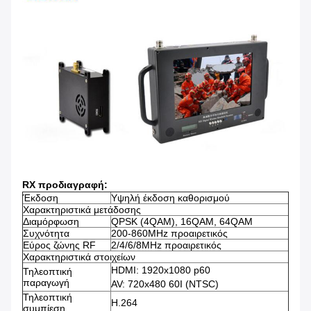
RX προδιαγραφή:
Έκδοση
Υψηλή έκδοση καθορισμού
Χαρακτηριστικά μετάδοσης
Διαμόρφωση
QPSK (4QAM), 16QAM, 64QAM
Συχνότητα
200-860MHz προαιρετικός
Εύρος ζώνης RF
2/4/6/8MHz προαιρετικός
Χαρακτηριστικά στοιχείων
HDMI: 1920x1080 p60
Τηλεοπτική
παραγωγή
AV: 720x480 60I (NTSC)
Τηλεοπτική
H.264
συμπίεση