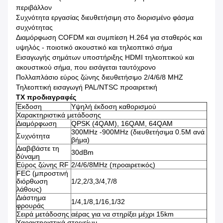
περιβάλλον
Συχνότητα εργασίας διευθετήσιμη στο διορισμένο φάσμα
συχνότητας
Διαμόρφωση COFDM και συμπίεση H.264 για σταθερός και
υψηλός - ποιοτικό ακουστικό και τηλεοπτικό σήμα
Εισαγωγής σημάτων υποστήριξης HDMI τηλεοπτικού και
ακουστικού σήμα, που εισάγεται ταυτόχρονο
Πολλαπλάσιο εύρος ζώνης διευθετήσιμο 2/4/6/8 MHZ
Τηλεοπτική εισαγωγή PAL/NTSC προαιρετική
TX προδιαγραφές
Έκδοση
Υψηλή έκδοση καθορισμού
Χαρακτηριστικά μετάδοσης
Διαμόρφωση
QPSK (4QAM), 16QAM, 64QAM
300MHz -900MHz (διευθετήσιμα 0.5M ανά
Συχνότητα
βήμα)
Διαβιβάστε τη
30dBm
δύναμη
Εύρος ζώνης RF
2/4/6/8MHz (προαιρετικός)
FEC (μπροστινή
διόρθωση
1/2,2/3,3/4,7/8
λάθους)
Διάστημα
1/4,1/8,1/16,1/32
φρουράς
Σειρά μετάδοσης
αέρας για να στηρίξει μέχρι 15km
Χαρακτηριστικά στοιχείων