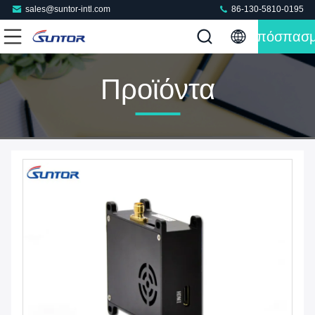
sales@suntor-intl.com
86-130-5810-0195
Απόσπασ
Προϊόντα