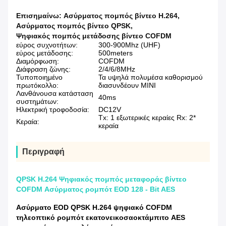
Επισημαίνω:
Ασύρματος πομπός βίντεο H.264
,
Ασύρματος πομπός βίντεο QPSK
,
Ψηφιακός πομπός μετάδοσης βίντεο COFDM
εύρος συχνοτήτων:
300-900Mhz (UHF)
εύρος μετάδοσης:
500meters
Διαμόρφωση:
COFDM
Διάφραση ζώνης:
2/4/6/8MHz
Τυποποιημένο
Τα υψηλά πολυμέσα καθορισμού
πρωτόκολλο:
διασυνδέουν ΜΙΝΙ
Λανθάνουσα κατάσταση
40ms
συστημάτων:
Ηλεκτρική τροφοδοσία:
DC12V
Tx: 1 εξωτερικές κεραίες Rx: 2*
Κεραία:
κεραία
Περιγραφή
QPSK H.264 Ψηφιακός πομπός μεταφοράς βίντεο
COFDM Ασύρματος ρομπότ EOD 128 - Bit AES
Ασύρματο EOD QPSK H.264 ψηφιακό COFDM
τηλεοπτικό ρομπότ εκατονεικοσαοκτάμπιτο AES