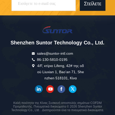
Στείλετε
Shenzhen Suntor Technology Co., Ltd.
sales@suntor-intl.com
86-130-5810-0195
4/F, κτίριο Lifeng, 42# της οδ
ού Liuxian 1, Bao'an 71, She
nzhen 518101, Κίνα
Καλή ποιότητα της Κίνας Συσκευή αποστολής σημάτων COFDM
Προμηθευτής. Πνευματικά δικαιώματα © 2026 Shenzhen Suntor
Technology Co., Ltd. . Διατηρούνται όλα τα πνευματικά δικαιώματα.