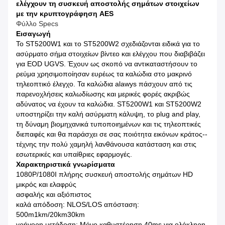
ελέγχουν τη συσκευή αποστολής σημάτων στοιχείων
με την κρυπτογράφηση AES
Φύλλο Specs
Εισαγωγή
Το ST5200W1 και το ST5200W2 σχεδιάζονται ειδικά για το
ασύρματο σήμα στοιχείων βίντεο και ελέγχου που διαβιβάζει
για EOD UGVS. Έχουν ως σκοπό να αντικαταστήσουν το
ρεύμα χρησιμοποίησαν ευρέως τα καλώδια στο μακρινό
τηλεοπτικό έλεγχο. Τα καλώδια alawys πάσχουν από τις
παρενοχλήσεις καλωδίωσης και μερικές φορές ακριβώς
αδύνατος να έχουν τα καλώδια. ST5200W1 και ST5200W2
υποστηρίζει την καλή ασύρματη κάλυψη, το plug and play,
τη δύναμη βιομηχανικά τυποποιημένων και τις τηλεοπτικές
διεπαφές και θα παράσχει σε σας ποιότητα εικόνων κράτος--
τέχνης την πολύ χαμηλή λανθάνουσα κατάσταση και στις
εσωτερικές και υπαίθριες εφαρμογές.
Χαρακτηριστικά γνωρίσματα
1080P/1080I πλήρης συσκευή αποστολής σημάτων HD
μικρός και ελαφρύς
ασφαλής και αξιόπιστος
καλά απόδοση: NLOS/LOS απόσταση:
500m1km/20km30km
γρήγορη μετάδοση: Μόνο καθυστέρηση 40ms για ολόκληρη