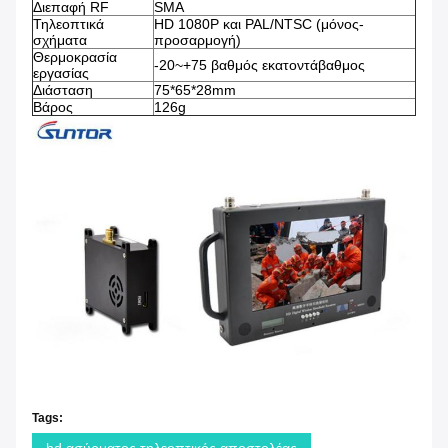
Διεπαφή RF
SMA
Τηλεοπτικά
HD 1080P και PAL/NTSC (μόνος-
σχήματα
προσαρμογή)
Θερμοκρασία
-20~+75 βαθμός εκατοντάβαθμος
εργασίας
Διάσταση
75*65*28mm
Βάρος
126g
Tags: