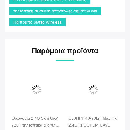
hd ασύρματος τηλεοπτικός αποστολέας
τηλεοπτική συσκευή αποστολής σημάτων wifi
Hd πομπό βίντεο Wireless
Παρόμοια προϊόντα
Οικονομία 2.4G 5km UAV
C50HPT 40-70km Mavlink
C
720P τηλεοπτικά & διπλά
2.4GHz COFDM UAV
κα