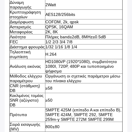
Δύναμη
2Watt
παραγωγής
Κρυπτογράφηση
AES128/256bits
στοιχείων
Διαμόρφωση
COFDM, 2k, qpsk
Αστερισμός
QPSK, 16QAM
Μεταφορέας
2K, 8K
Λειότητα
Πλήρες band≤2dB, 8MHz≤0.5dB
FEC
1/2 2/3 3/4 7/8
Διάστημα φρουράς
1/32 1/16 1/8 1/4
Τηλεοπτική
H.264
συμπίεση
HD1080i/P (1920*1080), συμβατότητα
Ανάλυση εικόνας
1080I, 720P, 480P και τυποποιημένο
ψήφισμα
Μέθοδος ελέγχου
Οργάνωση οι σχετικές παράμετροι μέσω
παραμέτρου
του πίνακα ελέγχου
CNR (στάθμιση)
≥58
DB
Κεκλιμένος τομέας
SNR (αζύγιστο)
≥50
DB
SMPTE 425M (επίπεδο Α και επίπεδο Β),
Πρότυπα
SMPTE 424M, SMPTE 292, SMPTE
259m-γ SMPTE 272M SMPTE 299M
Σειρά εισαγωγής
800±80
(MV)