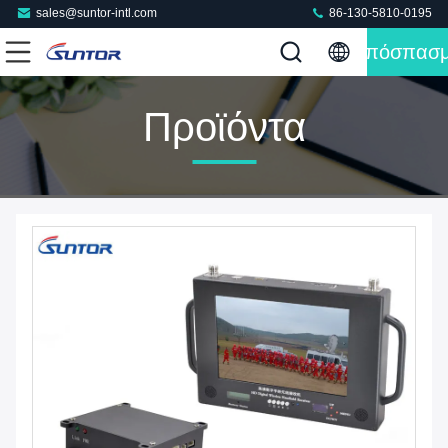
sales@suntor-intl.com
86-130-5810-0195
Απόσπασ
Προϊόντα