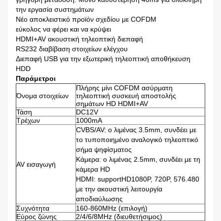
την εργασία συστημάτων
Νέο αποκλειστικό προϊόν σχεδίου με COFDM
εύκολος να φέρει και να κρύψει
HDMI+AV ακουστική τηλεοπτική διεπαφή
RS232 διαβίβαση στοιχείων ελέγχου
Διεπαφή USB για την εξωτερική τηλεοπτική αποθήκευση
HDD
Παράμετροι
Πλήρης μίνι COFDM ασύρματη
Όνομα στοιχείων
τηλεοπτική συσκευή αποστολής
σημάτων HD HDMI+AV
Τάση
DC12V
Τρέχων
1000mA
CVBS/AV: ο λιμένας 3.5mm, συνδέει με
το τυποποιημένο αναλογικό τηλεοπτικό
σήμα ψηφίσματος
Κάμερα: ο λιμένας 2.5mm, συνδέει με τη
AV εισαγωγή
κάμερα HD
HDMI: supportHD1080P, 720P, 576.480
με την ακουστική λειτουργία
αποδιαύλωσης
Συχνότητα
160-860MHz (επιλογή)
Εύρος ζώνης
2/4/6/8MHz (διευθετήσιμος)