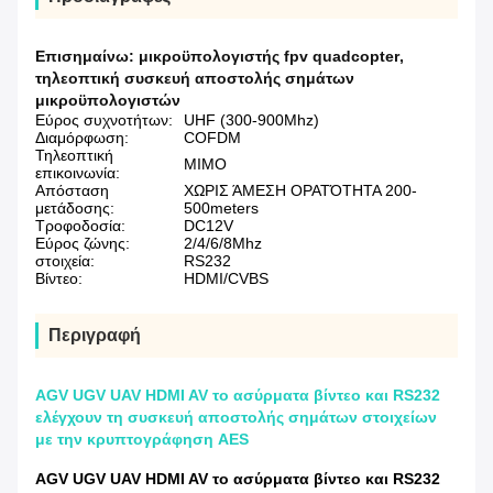
Επισημαίνω:
μικροϋπολογιστής fpv quadcopter
,
τηλεοπτική συσκευή αποστολής σημάτων
μικροϋπολογιστών
Εύρος συχνοτήτων:
UHF (300-900Mhz)
Διαμόρφωση:
COFDM
Τηλεοπτική
MIMO
επικοινωνία:
Απόσταση
ΧΩΡΙΣ ΆΜΕΣΗ ΟΡΑΤΌΤΗΤΑ 200-
μετάδοσης:
500meters
Τροφοδοσία:
DC12V
Εύρος ζώνης:
2/4/6/8Mhz
στοιχεία:
RS232
Βίντεο:
HDMI/CVBS
Περιγραφή
AGV UGV UAV HDMI AV το ασύρματα βίντεο και RS232
ελέγχουν τη συσκευή αποστολής σημάτων στοιχείων
με την κρυπτογράφηση AES
AGV UGV UAV HDMI AV το ασύρματα βίντεο και RS232