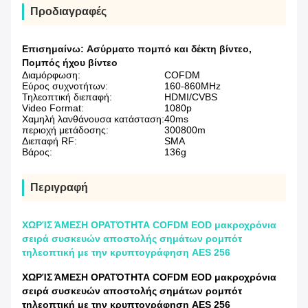
Προδιαγραφές
Επισημαίνω:
Ασύρματο πομπό και δέκτη βίντεο
,
Πομπός ήχου βίντεο
Διαμόρφωση:
COFDM
Εύρος συχνοτήτων:
160-860MHz
Τηλεοπτική διεπαφή:
HDMI/CVBS
Video Format:
1080p
Χαμηλή λανθάνουσα κατάσταση:
40ms
περιοχή μετάδοσης:
300800m
Διεπαφή RF:
SMA
Βάρος:
136g
Περιγραφή
ΧΩΡΊΣ ΆΜΕΣΗ ΟΡΑΤΌΤΗΤΑ COFDM EOD μακροχρόνια
σειρά συσκευών αποστολής σημάτων ρομπότ
τηλεοπτική με την κρυπτογράφηση AES 256
ΧΩΡΊΣ ΆΜΕΣΗ ΟΡΑΤΌΤΗΤΑ COFDM EOD μακροχρόνια
σειρά συσκευών αποστολής σημάτων ρομπότ
τηλεοπτική με την κρυπτογράφηση AES 256