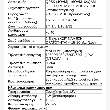
Αστερισμός
QPSK (4QAM), 16QAM, 64QAM
300-900 MHZ (900MHz-2.7GHz
Συχνότητα εργασίας
κατόπιν αιτήσεως)
Εύρος ζώνης
2/4/6/7/8MHz (προαιρετικός)
FEC (μπροστινή
1/2, 2/3, 3/4, 5/6,7/8
διόρθωση λάθους)
Διάστημα φρουράς
1/4,1/8,1/16,1/32
Λανθάνουσα
κα 40
κατάσταση
2-5 χλμ (ΧΩΡΊΣ ΆΜΕΣΗ
Σειρά μετάδοσης
ΟΡΑΤΌΤΗΤΑ) ~ 15-30 χλμ (Los)
Χαρακτηριστικά στοιχείων
Μίνι HDMI (υποστήριξη
Τηλεοπτική εισαγωγή
1080P/1080i/720P/720i…) /AV
(NTSC/PAL…)
Τηλεοπτική συμπίεση
H.264
Διεπαφή RF
SMA
Μέθοδος ελέγχου
Χρησιμοποίηση του πίνακα ελέγχου
παραμέτρου
των ψηφιακών οδηγήσεων
256- κομμάτι AES (μπορεί να θέσει
Κρυπτογράφηση
τον κωδικό πρόσβασης του χρήστη)
Ηλεκτρικά χαρακτηριστικά
Τάση εργασίας
Συνεχές ρεύμα 12V
Δύναμη μετάδοσης
2W (διευθετήσιμος)
Λειτουργώντας ρεύμα
1.5 Α
Κατανάλωση ισχύος
<20w>
Φυσικά χαρακτηριστικά