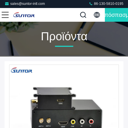
sales@suntor-intl.com
86-130-5810-0195
Απόσπασ
Προϊόντα