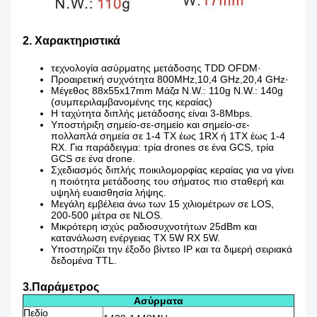
2. Χαρακτηριστικά
τεχνολογία ασύρματης μετάδοσης TDD OFDM·
Προαιρετική συχνότητα 800MHz,10,4 GHz,20,4 GHz·
Μέγεθος 88x55x17mm Μάζα N.W.: 110g N.W.: 140g
(συμπεριλαμβανομένης της κεραίας)
Η ταχύτητα διπλής μετάδοσης είναι 3-8Mbps.
Υποστήριξη σημείο-σε-σημείο και σημείο-σε-
πολλαπλά σημεία σε 1-4 TX έως 1RX ή 1TX έως 1-4
RX. Για παράδειγμα: τρία drones σε ένα GCS, τρία
GCS σε ένα drone.
Σχεδιασμός διπλής ποικιλομορφίας κεραίας για να γίνει
η ποιότητα μετάδοσης του σήματος πιο σταθερή και
υψηλή ευαισθησία λήψης.
Μεγάλη εμβέλεια άνω των 15 χιλιομέτρων σε LOS,
200-500 μέτρα σε NLOS.
Μικρότερη ισχύς ραδιοσυχνοτήτων 25dBm και
κατανάλωση ενέργειας TX 5W RX 5W.
Υποστηρίζει την έξοδο βίντεο IP και τα διμερή σειριακά
δεδομένα TTL.
3.
Παράμετρος
Ασύρματα
Πεδίο