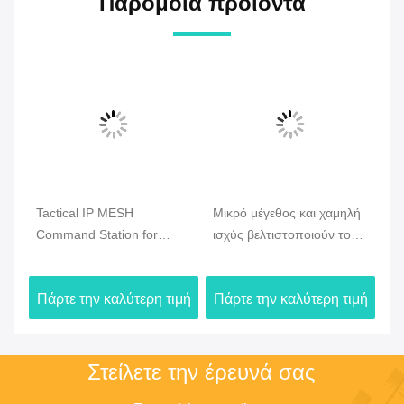
Παρόμοια προϊόντα
Tactical IP MESH
Μικρό μέγεθος και χαμηλή
CO
Command Station for
ισχύς βελτιστοποιούν το
Ve
ση
Emergency & Drone
Drone Mesh Radio με
Ra
Communication
γρήγορη ανάπτυξη και
υπ
ιμή
Πάρτε την καλύτερη τιμή
Πάρτε την καλύτερη τιμή
Πά
συνδεσιμότητα με Drone
επ
μακρινών αποστάσεων
π
Στείλετε την έρευνά σας