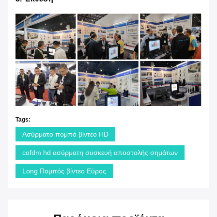
Tags:
Ασύρματο πομπό βίντεο HD
cofdm hd ασύρματη συσκευή αποστολής σημάτων
Long Πομπός βίντεο Εύρος