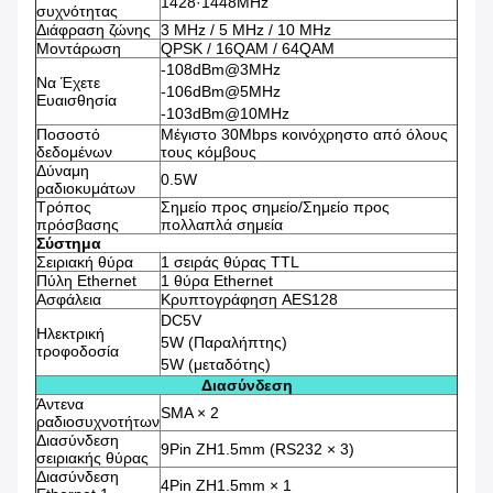
1428·1448MHz
συχνότητας
Διάφραση ζώνης
3 MHz / 5 MHz / 10 MHz
Μοντάρωση
QPSK / 16QAM / 64QAM
-108dBm@3MHz
Να Έχετε
-106dBm@5MHz
Ευαισθησία
-103dBm@10MHz
Ποσοστό
Μέγιστο 30Mbps κοινόχρηστο από όλους
δεδομένων
τους κόμβους
Δύναμη
0.5W
ραδιοκυμάτων
Τρόπος
Σημείο προς σημείο/Σημείο προς
πρόσβασης
πολλαπλά σημεία
Σύστημα
Σειριακή θύρα
1 σειράς θύρας TTL
Πύλη Ethernet
1 θύρα Ethernet
Ασφάλεια
Κρυπτογράφηση AES128
DC5V
Ηλεκτρική
5W (Παραλήπτης)
τροφοδοσία
5W (μεταδότης)
Διασύνδεση
Άντενα
SMA × 2
ραδιοσυχνοτήτων
Διασύνδεση
9Pin ZH1.5mm (RS232 × 3)
σειριακής θύρας
Διασύνδεση
4Pin ZH1.5mm × 1