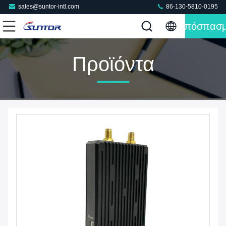
sales@suntor-intl.com
86-130-5810-0195
Απόσπασ
Προϊόντα