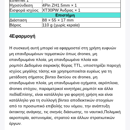
Ethernet 1
Ηχοσύνδεση
4Pin ZH1.5mm × 1
Εισφορά ισχύος
XT30PW Άνδρας × 1
Επιστήμη
Διάσταση
88 × 55 × 17 mm
Βάρος
110 g (χωρίς κεραία)
4Εφαρμογή
Η συσκευή αυτή μπορεί να εφαρμοστεί στη χρήση ευφυών
μη επανδρωμένων τερματικών όπως drones, μη
επανδρωμένα πλοία, μη επανδρωμένα πλοία και
ρομπότ.Δεδομένα σειριακής θύρας TTL, υποστηρίζει παροχή
ισχύος μεγάλης τάσης και χρησιμοποιείται ευρέως για τη
μετάδοση σήματος βίντεο δικτύου σε drones, μη
επανδρωμένα πλοία, μη επανδρωμένα οχήματα, αερόπλοια,
drones στόχου, παραμετρικοί κινητήρες,ρομπότ και άλλα
πεδίαΕπίσης, είναι κατάλληλο για φορητή χρήση και είναι
κατάλληλο για τη συλλογή βίντεο αποδεικτικών στοιχείων
από το προσωπικό επιβολής του νόμου, την ανάπτυξη
έκτακτης ανάγκης, τις σκηνές διάσωσης, το ναυτικό,Πολεμική
αεροπορία, αστυνομίας, στρατού και άλλων στρατιωτικών
έργων.