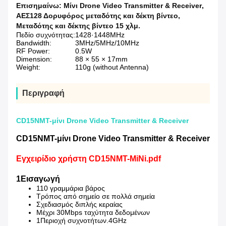
Επισημαίνω:
Μίνι Drone Video Transmitter & Receiver
,
ΑΕΣ128 Δορυφόρος μεταδότης και δέκτη βίντεο
,
Μεταδότης και δέκτης βίντεο 15 χλμ.
Πεδίο συχνότητας:
1428·1448MHz
Bandwidth:
3MHz/5MHz/10MHz
RF Power:
0.5W
Dimension:
88 × 55 × 17mm
Weight:
110g (without Antenna)
Περιγραφή
CD15NMT-μίνι Drone Video Transmitter & Receiver
CD15NMT-μίνι Drone Video Transmitter & Receiver
Εγχειρίδιο χρήστη CD15NMT-MiNi.pdf
1Εισαγωγή
110 γραμμάρια βάρος
Τρόπος από σημείο σε πολλά σημεία
Σχεδιασμός διπλής κεραίας
Μέχρι 30Mbps ταχύτητα δεδομένων
1Περιοχή συχνοτήτων.4GHz