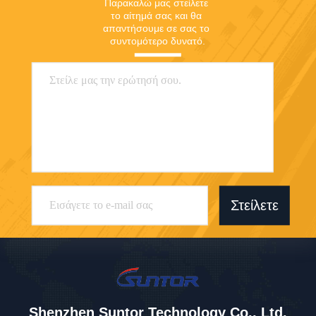
Παρακαλώ μας στείλετε 
το αίτημά σας και θα 
απαντήσουμε σε σας το 
συντομότερο δυνατό.
Στείλετε
Shenzhen Suntor Technology Co., Ltd.