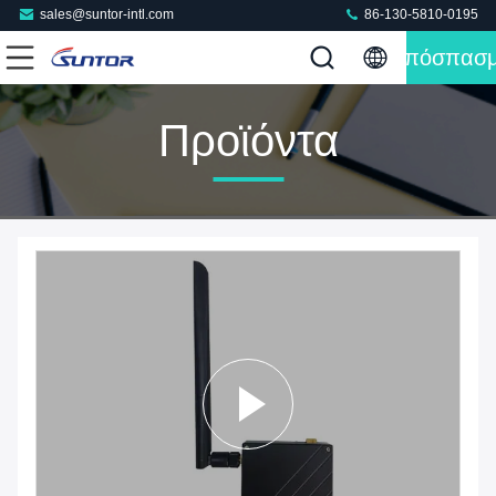
sales@suntor-intl.com
86-130-5810-0195
Απόσπασ
Προϊόντα