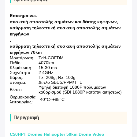
Επισημαίνω:
συσκευή αποστολής σημάτων και δέκτης κηφήνων
,
ασύρματη τηλεοπτική συσκευή αποστολής σημάτων
κηφήνων
,
ασύρματη τηλεοπτική συσκευή αποστολής σημάτων
κηφήνων 70km
Μοντάρωση:
Tdd-COFDM
Πεδίο:
4070km
Κλιμάκωση:
15-30 ms
Συχνότητα:
2.4GHz
Βάρος:
Tx: 208g, Rx: 100g
στοιχεία:
Διπλό SBUS/PPM/TTL
Υψηλή διεπαφή 1080P πολυμέσων
Βίντεο:
καθορισμού (SDI 1080P κατόπιν αιτήσεως)
Θερμοκρασία
-40°C~+85°C
λειτουργίας:
Περιγραφή
C50HPT Drones Helicopter 50km Drone Video