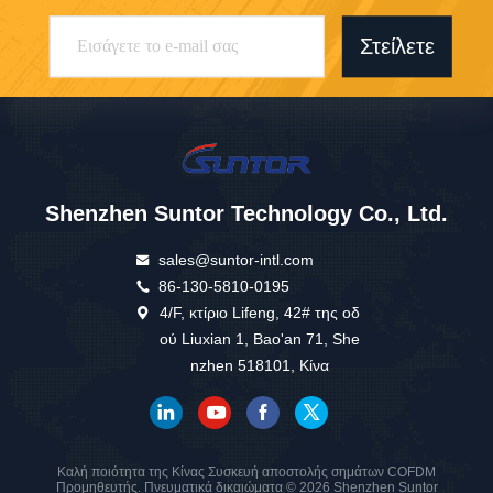
Στείλετε
Shenzhen Suntor Technology Co., Ltd.
sales@suntor-intl.com
86-130-5810-0195
4/F, κτίριο Lifeng, 42# της οδ
ού Liuxian 1, Bao'an 71, She
nzhen 518101, Κίνα
Καλή ποιότητα της Κίνας Συσκευή αποστολής σημάτων COFDM
Προμηθευτής. Πνευματικά δικαιώματα © 2026 Shenzhen Suntor