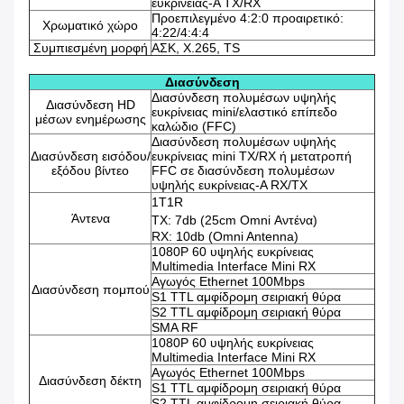
ευκρίνειας-A TX/RX
Προεπιλεγμένο 4:2:0 προαιρετικό:
Χρωματικό χώρο
4:22/4:4:4
Συμπιεσμένη μορφή
ΑΣΚ, Χ.265, TS
Διασύνδεση
Διασύνδεση πολυμέσων υψηλής
Διασύνδεση HD
ευκρίνειας mini/ελαστικό επίπεδο
μέσων ενημέρωσης
καλώδιο (FFC)
Διασύνδεση πολυμέσων υψηλής
Διασύνδεση εισόδου/
ευκρίνειας mini TX/RX ή μετατροπή
εξόδου βίντεο
FFC σε διασύνδεση πολυμέσων
υψηλής ευκρίνειας-A RX/TX
1Τ1R
Άντενα
TX: 7db (25cm Omni Αντένα)
RX: 10db (Omni Antenna)
1080P 60 υψηλής ευκρίνειας
Multimedia Interface Mini RX
Αγωγός Ethernet 100Mbps
Διασύνδεση πομπού
S1 TTL αμφίδρομη σειριακή θύρα
S2 TTL αμφίδρομη σειριακή θύρα
SMA RF
1080P 60 υψηλής ευκρίνειας
Multimedia Interface Mini RX
Αγωγός Ethernet 100Mbps
Διασύνδεση δέκτη
S1 TTL αμφίδρομη σειριακή θύρα
S2 TTL αμφίδρομη σειριακή θύρα