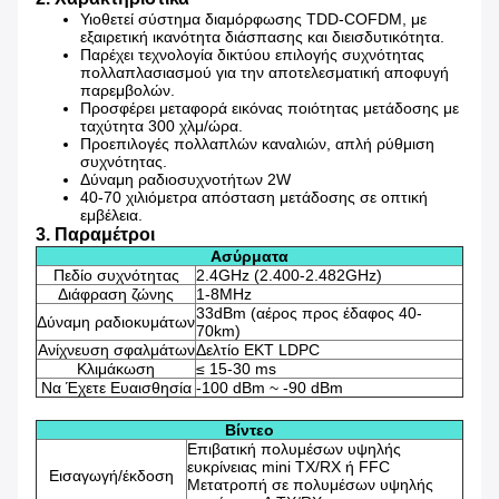
Υιοθετεί σύστημα διαμόρφωσης TDD-COFDM, με
εξαιρετική ικανότητα διάσπασης και διεισδυτικότητα.
Παρέχει τεχνολογία δικτύου επιλογής συχνότητας
πολλαπλασιασμού για την αποτελεσματική αποφυγή
παρεμβολών.
Προσφέρει μεταφορά εικόνας ποιότητας μετάδοσης με
ταχύτητα 300 χλμ/ώρα.
Προεπιλογές πολλαπλών καναλιών, απλή ρύθμιση
συχνότητας.
Δύναμη ραδιοσυχνοτήτων 2W
40-70 χιλιόμετρα απόσταση μετάδοσης σε οπτική
εμβέλεια.
3. Παραμέτροι
Ασύρματα
Πεδίο συχνότητας
2.4GHz (2.400-2.482GHz)
Διάφραση ζώνης
1-8MHz
33dBm (αέρος προς έδαφος 40-
Δύναμη ραδιοκυμάτων
70km)
Ανίχνευση σφαλμάτων
Δελτίο ΕΚΤ LDPC
Κλιμάκωση
≤ 15-30 ms
Να Έχετε Ευαισθησία
-100 dBm ~ -90 dBm
Βίντεο
Επιβατική πολυμέσων υψηλής
ευκρίνειας mini TX/RX ή FFC
Εισαγωγή/έκδοση
Μετατροπή σε πολυμέσων υψηλής