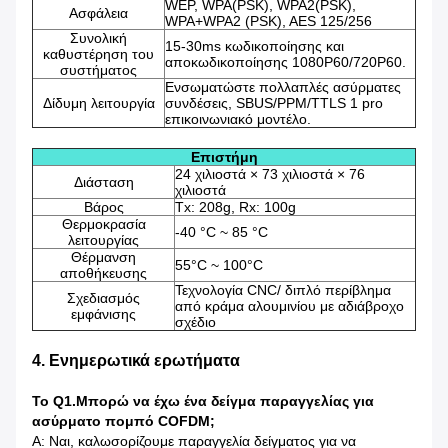
WEP, WPA(PSK), WPA2(PSK),
Ασφάλεια
WPA+WPA2 (PSK), AES 125/256
Συνολική
15-30ms κωδικοποίησης και
καθυστέρηση του
αποκωδικοποίησης 1080P60/720P60.
συστήματος
Ενσωματώστε πολλαπλές ασύρματες
Δίδυμη λειτουργία
συνδέσεις, SBUS/PPM/TTLS 1 pro
επικοινωνιακό μοντέλο.
Επιστήμη
24 χιλιοστά × 73 χιλιοστά × 76
Διάσταση
χιλιοστά
Βάρος
Tx: 208g, Rx: 100g
Θερμοκρασία
-40 °C ~ 85 °C
λειτουργίας
Θέρμανση
55°C ~ 100°C
αποθήκευσης
Τεχνολογία CNC/ διπλό περίβλημα
Σχεδιασμός
από κράμα αλουμινίου με αδιάβροχο
εμφάνισης
σχέδιο
4. Ενημερωτικά ερωτήματα
Το Q1.
Μπορώ να έχω ένα δείγμα παραγγελίας για
ασύρματο πομπό COFDM;
Α: Ναι, καλωσορίζουμε παραγγελία δείγματος για να