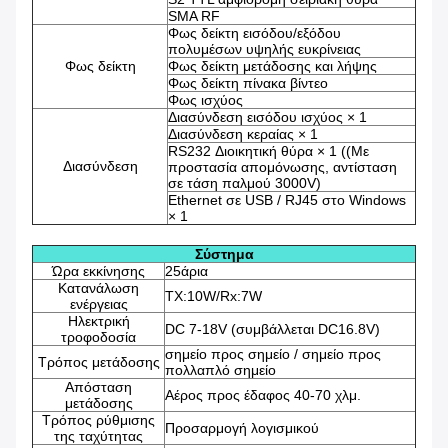
SMA RF
Φως δείκτη εισόδου/εξόδου
πολυμέσων υψηλής ευκρίνειας
Φως δείκτη
Φως δείκτη μετάδοσης και λήψης
Φως δείκτη πίνακα βίντεο
Φως ισχύος
Διασύνδεση εισόδου ισχύος × 1
Διασύνδεση κεραίας × 1
RS232 Διοικητική θύρα × 1 ((Με
Διασύνδεση
προστασία απομόνωσης, αντίσταση
σε τάση παλμού 3000V)
Ethernet σε USB / RJ45 στο Windows
× 1
Σύστημα
Ώρα εκκίνησης
25άρια
Κατανάλωση
TX:10W/Rx:7W
ενέργειας
Ηλεκτρική
DC 7-18V (συμβάλλεται DC16.8V)
τροφοδοσία
σημείο προς σημείο / σημείο προς
Τρόπος μετάδοσης
πολλαπλό σημείο
Απόσταση
Αέρος προς έδαφος 40-70 χλμ.
μετάδοσης
Τρόπος ρύθμισης
Προσαρμογή λογισμικού
της ταχύτητας