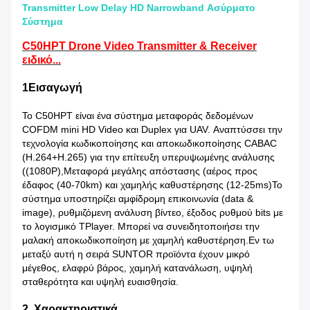
Transmitter Low Delay HD Narrowband Ασύρματο
Σύστημα
C50HPT Drone Video Transmitter & Receiver
ειδικό...
1Εισαγωγή
Το C50HPT είναι ένα σύστημα μεταφοράς δεδομένων
COFDM mini HD Video και Duplex για UAV. Αναπτύσσει την
τεχνολογία κωδικοποίησης και αποκωδικοποίησης CABAC
(H.264+H.265) για την επίτευξη υπερυψωμένης ανάλυσης
((1080P),Μεταφορά μεγάλης απόστασης (αέρος προς
έδαφος (40-70km) και χαμηλής καθυστέρησης (12-25ms)Το
σύστημα υποστηρίζει αμφίδρομη επικοινωνία (data &
image), ρυθμιζόμενη ανάλυση βίντεο, έξοδος ρυθμού bits με
το λογισμικό TPlayer. Μπορεί να συνειδητοποιήσει την
μαλακή αποκωδικοποίηση με χαμηλή καθυστέρηση.Εν τω
μεταξύ αυτή η σειρά SUNTOR προϊόντα έχουν μικρό
μέγεθος, ελαφρύ βάρος, χαμηλή κατανάλωση, υψηλή
σταθερότητα και υψηλή ευαισθησία.
2. Χαρακτηριστικά