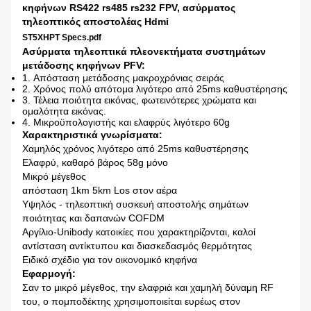
κηφήνων RS422 rs485 rs232 FPV, ασύρματος
τηλεοπτικός αποστολέας Hdmi
ST5XHPT Specs.pdf
Ασύρματα τηλεοπτικά πλεονεκτήματα συστημάτων
μετάδοσης κηφήνων PFV:
1.
Απόσταση μετάδοσης μακροχρόνιας σειράς
2.
Χρόνος πολύ απότομα λιγότερο από 25ms καθυστέρησης
3.
Τέλεια ποιότητα εικόνας, φωτεινότερες χρώματα και
ομαλότητα εικόνας.
4.
Μικροϋπολογιστής και ελαφρύς λιγότερο 60g
Χαρακτηριστικά γνωρίσματα:
Χαμηλός χρόνος λιγότερο από 25ms καθυστέρησης
Ελαφρύ, καθαρό βάρος 58g μόνο
Μικρό μέγεθος
απόσταση 1km 5km Los στον αέρα
Υψηλός - τηλεοπτική συσκευή αποστολής σημάτων
ποιότητας και δαπανών COFDM
Αργίλιο-Unibody κατοικίες που χαρακτηρίζονται, καλοί
αντίσταση αντίκτυπου και διασκεδασμός θερμότητας
Ειδικό σχέδιο για τον οικονομικό κηφήνα
Εφαρμογή:
Σαν το μικρό μέγεθος, την ελαφριά και χαμηλή δύναμη RF
του, ο πομποδέκτης χρησιμοποιείται ευρέως στον