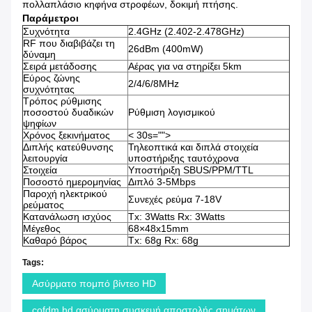
πολλαπλάσιο κηφήνα στροφέων, δοκιμή πτήσης.
Παράμετροι
Συχνότητα
2.4GHz (2.402-2.478GHz)
RF που διαβιβάζει τη
26dBm (400mW)
δύναμη
Σειρά μετάδοσης
Αέρας για να στηρίξει 5km
Εύρος ζώνης
2/4/6/8MHz
συχνότητας
Τρόπος ρύθμισης
ποσοστού δυαδικών
Ρύθμιση λογισμικού
ψηφίων
Χρόνος ξεκινήματος
< 30s="">
Διπλής κατεύθυνσης
Τηλεοπτικά και διπλά στοιχεία
λειτουργία
υποστήριξης ταυτόχρονα
Στοιχεία
Υποστήριξη SBUS/PPM/TTL
Ποσοστό ημερομηνίας
Διπλό 3-5Mbps
Παροχή ηλεκτρικού
Συνεχές ρεύμα 7-18V
ρεύματος
Κατανάλωση ισχύος
Tx: 3Watts Rx: 3Watts
Μέγεθος
68×48x15mm
Καθαρό βάρος
Tx: 68g Rx: 68g
Tags:
Ασύρματο πομπό βίντεο HD
cofdm hd ασύρματη συσκευή αποστολής σημάτων