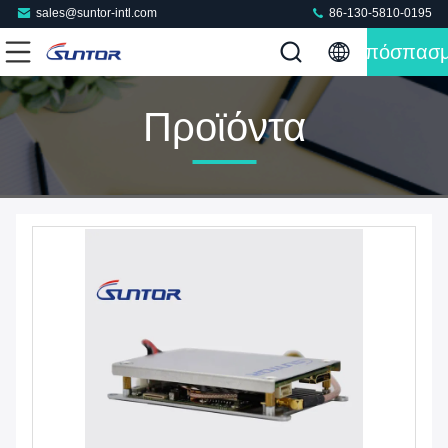
sales@suntor-intl.com
86-130-5810-0195
Απόσπασ
Προϊόντα