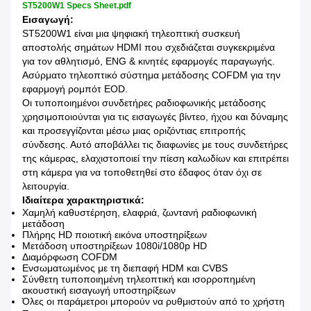
ST5200W1 Specs Sheet.pdf
Εισαγωγή:
ST5200W1 είναι μια ψηφιακή τηλεοπτική συσκευή
αποστολής σημάτων HDMI που σχεδιάζεται συγκεκριμένα
για τον αθλητισμό, ENG & κινητές εφαρμογές παραγωγής.
Ασύρματο τηλεοπτικό σύστημα μετάδοσης COFDM για την
εφαρμογή ρομπότ EOD.
Οι τυποποιημένοι συνδετήρες ραδιοφωνικής μετάδοσης
χρησιμοποιούνται για τις εισαγωγές βίντεο, ήχου και δύναμης
και προσεγγίζονται μέσω μιας οριζόντιας επιτροπής
σύνδεσης. Αυτό αποβάλλει τις διαφωνίες με τους συνδετήρες
της κάμερας, ελαχιστοποιεί την πίεση καλωδίων και επιτρέπει
στη κάμερα για να τοποθετηθεί στο έδαφος όταν όχι σε
λειτουργία.
Ιδιαίτερα χαρακτηριστικά:
Χαμηλή καθυστέρηση, ελαφριά, ζωντανή ραδιοφωνική
μετάδοση
Πλήρης HD ποιοτική εικόνα υποστηρίξεων
Μετάδοση υποστηρίξεων 1080i/1080p HD
Διαμόρφωση COFDM
Ενσωματωμένος με τη διεπαφή HDM και CVBS
Σύνθετη τυποποιημένη τηλεοπτική και ισορροπημένη
ακουστική εισαγωγή υποστηρίξεων
Όλες οι παράμετροι μπορούν να ρυθμιστούν από το χρήστη