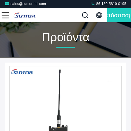
sales@suntor-intl.com
86-130-5810-0195
Απόσπασ
Προϊόντα