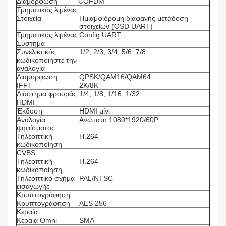
Διαμόρφωση
COFDM
Τμηματικός λιμένας
Στοιχεία
Ημιαμφίδρομη διαφανής μετάδοση
στοιχείων (OSD UART)
Τμηματικός λιμένας
Config UART
Σύστημα
Συνελικτικός
1/2, 2/3, 3/4, 5/6, 7/8
κωδικοποιήστε την
αναλογία
Διαμόρφωση
QPSK/QAM16/QAM64
IFFT
2K/8K
Διάστημα φρουράς
1/4, 1/8, 1/16, 1/32
HDMI
Έκδοση
HDMI μίνι
Αναλογία
Ανώτατο 1080*1920/60P
ψηφίσματος
Τηλεοπτική
H.264
κωδικοποίηση
CVBS
Τηλεοπτική
H.264
κωδικοποίηση
Τηλεοπτικό σχήμα
PAL/NTSC
εισαγωγής
Κρυπτογράφηση
Κρυπτογράφηση
AES 256
Κεραία
Κεραία Omni
SMA