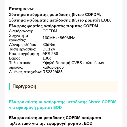
Επισημαίνω:
Σύστημα ασύρματης μετάδοσης βίντεο COFDM
,
Σύστημα ασύρματης μετάδοσης βίντεο ρομπότ EOD
,
Ελαφρύς φορτίος ασύρματος πομπός COFDM
Διαμόρφωση:
COFDM
Συχνότητα
160MHz~860MHz
εργασίας:
Δύναμη εξόδου:
30dBm
Τάση εργασίας:
DC12V
Κρυπτογράφηση:
AES 256
Βάρος:
136g
Τηλεοπτικός
Υψηλή διεπαφή CVBS πολυμέσων
λιμένας:
καθορισμού
Λιμένας στοιχείων:
RS232/485
Περιγραφή
Ελαφρύ σύστημα ασύρματης μετάδοσης βίντεο COFDM
για εφαρμογή ρομπότ EOD
Ελαφρύ σύστημα μετάδοσης COFDM ασύρματο
τηλεοπτικό για την εφαρμογή ρομπότ EOD