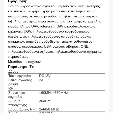
Εφαρμογή:
Σαν το μικροσκοπικό όγκο του, σχέδιο ακρίβειας, ελαφρύς
και εύκολος να φέρει, χρησιμοποιείται κατάλληλα στους
ασύρματους σκοπούς μετάδοσης τηλεοπτικών στοιχείων
υψηλής ταχύτητας αέρα σύντομης απόστασης και μεγάλης
σειράς. Όπως UAV, rotorcraft, UAV μικροϋπολογιστών,
κηφήνας, UGV, τηλεκατευθυνόμενο τροφοδοτημένο
αλεξίπτωτο, τηλεκατευθυνόμενες υποβρύχιες βάρκες
οχημάτων, ρομπότ πυρόσβεσης, τηλεκατευθυνόμενο
σκάφος, αεροσκάφος, USV, υψηλός σίδηρος, ΟΝΕ,
τηλεκατευθυνόμενα οχήματα, τηλεκατευθυνόμενο όχημα και
περισσότερο.
Μετάδοση στοιχείων.
Παράμετροι Tx
Δύναμη
Τάση εργασίας
DC12V
Λειτουργώντας
2A
ρεύμα
RF
Συχνότητα
160MHz~860MHz
εργασίας
Δύναμη
30dBm
παραγωγής
Εύρος ζώνης RF
2/4/6/8 MHZ