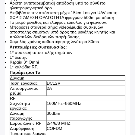
Άριστη αντιπαρεμβατική απόδοση υπό το σύνθετο
ηλεκτρομαγνητικό όρο.
Διαβιβάστε την απόσταση μέχρι 15km Los για UAV και τη
ΧΩΡΊΣ ΆΜΕΣΗ ΟΡΑΤΌΤΗΤΑ φραγμών 500m μετάδοση.
Το μικρό μέγεθος και ελαφρύς εύκολος για φέρνουν.
Μπορέστε σταθερά σήμα video&audio συσκευών
αποστολής σημάτων υπό όρος της μεγάλης κινητής και
πολλαπλών διαδρομών παρέμβασης.
Χαμηλός χρόνος καθυστέρησης λιγότερο 80ms.
Λεπτομέρειες συσκευασίας:
1* συσκευή αποστολής σημάτων
1* δέκτης
Κεραία 3* Omni
1* καλώδια RF.
Παράμετροι Tx
Δύναμη
Τάση εργασίας
DC12V
Λειτουργώντας
2A
ρεύμα
RF
Συχνότητα
160MHz~860MHz
εργασίας
Δύναμη
30dBm
παραγωγής
Εύρος ζώνης RF
2/4/6/8 MHZ
Διαμόρφωση
COFDM
Τμηματικός λιμένας