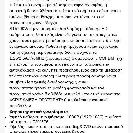
τηλεοπτικό σενάριο μετάδοσης αεροφωτογραφίας, η
συσκευή θα διαβιβάσει το τηλεοπτικό σήμα στο δέκτη και οι
εικόνες βίντεο επίδειξης, μπορούν να κάνουν το σε
πραγματικό χρόνο έλεγχο.
ST5200W ο μίνι φορητός εξοπλισμός μετάδοσης HD
ασύρματος τηλεοπτικός είναι νέα γενιά του σε πραγματικό
χρόνο συστήματος μετάδοσης μετάδοση-ποιοτικής υψηλής
ευκρίνειας εικόνας. Υιοθετεί την τρέχουσα κύρια τεχνολογία
και τη σχετική περιορισμένης ζώνης συχνότητα
1.25/2.5/6/7/8MHz (προαιρετικό) διαμόρφωσης COFDM, έχει
την ισχυρή αποσυμφορητική ικανότητα, υπερνικά την
αντανάκλαση και καλύπτει προκαλούμενος από τη μετάδοση
την πολλαπλών διαδρομών τεχνική προσομοίωσης και οι
συμβατικές τεχνικές διαμόρφωσης, για να
πραγματοποιήσουν τη μεγάλη φωτογραφία και τον
πραγματικό χρόνο διαβιβάζουν υψηλό - ποιοτική εικόνα στο
ΧΩΡΊΣ ΆΜΕΣΗ ΟΡΑΤΌΤΗΤΑ ή περίπλοκο εργασιακό
περιβάλλον.
Χαρακτηριστικά γνωρίσματα:
Υψηλό καθορισμένο ψήφισμα: 1080P (1920*1080) συμβατό
σύστημα με 720*576.
Υψηλός - κωδικοποίηση και decoding&DVD εικόνα ποιοτικού
ψηφιακές τηλεοπτικές processing&video.