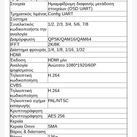
Στοιχεία
Ημιαμφίδρομη διαφανής μετάδοση
στοιχείων (OSD UART)
Τμηματικός λιμένας
Config UART
Σύστημα
Συνελικτικός
1/2, 2/3, 3/4, 5/6, 7/8
κωδικοποιήστε την
αναλογία
Διαμόρφωση
QPSK/QAM16/QAM64
IFFT
2K/8K
Διάστημα φρουράς
1/4, 1/8, 1/16, 1/32
HDMI
Έκδοση
HDMI μίνι
Αναλογία
Ανώτατο 1080*1920/60P
ψηφίσματος
Τηλεοπτική
H.264
κωδικοποίηση
CVBS
Τηλεοπτική
H.264
κωδικοποίηση
Τηλεοπτικό σχήμα
PAL/NTSC
εισαγωγής
Κρυπτογράφηση
Κρυπτογράφηση
AES 256
Κεραία
Κεραία Omni
SMA
Βάρος & διάσταση
Βάρος
136g