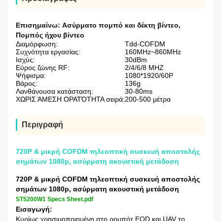
Επισημαίνω:
Ασύρματο πομπό και δέκτη βίντεο
,
Πομπός ήχου βίντεο
Διαμόρφωση:
Tdd-COFDM
Συχνότητα εργασίας:
160MHz~860MHz
Ισχύς:
30dBm
Εύρος ζώνης RF:
2/4/6/8 MHZ
Ψήφισμα:
1080*1920/60P
Βάρος:
136g
Λανθάνουσα κατάσταση:
30-80ms
ΧΩΡΙΣ ΆΜΕΣΗ ΟΡΑΤΌΤΗΤΑ σειρά:
200-500 μέτρα
Περιγραφή
720P & μικρή COFDM τηλεοπτική συσκευή αποστολής
σημάτων 1080p, ασύρματη ακουστική μετάδοση
720P & μικρή COFDM τηλεοπτική συσκευή αποστολής
σημάτων 1080p, ασύρματη ακουστική μετάδοση
ST5200W1 Specs Sheet.pdf
Εισαγωγή:
Κυρίως χρησιμοποιημένη στο ρομπότ EOD και UAV το