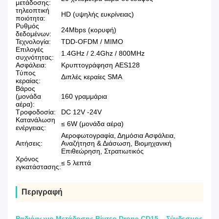
μετάδοσης:
τηλεοπτική
HD (υψηλής ευκρίνειας)
ποιότητα:
Ρυθμός
24Mbps (κορυφή)
δεδομένων:
Τεχνολογία:
TDD-OFDM / MIMO
Επιλογές
1.4GHz / 2.4Ghz / 800MHz
συχνότητας:
Ασφάλεια:
Κρυπτογράφηση AES128
Τύπος
Διπλές κεραίες SMA
κεραίας:
Βάρος
(μονάδα
160 γραμμάρια
αέρα):
Τροφοδοσία:
DC 12V -24V
Κατανάλωση
≤ 6W (μονάδα αέρα)
ενέργειας:
Αεροφωτογραφία, Δημόσια Ασφάλεια,
Αιτήσεις:
Αναζήτηση & Διάσωση, Βιομηχανική
Επιθεώρηση, Στρατιωτικός
Χρόνος
≤ 5 λεπτά
εγκατάστασης:
Περιγραφή
Ραδιόφωνο Μετάδοσης Βίντεο Drone CD15 – Σύνδεσμος