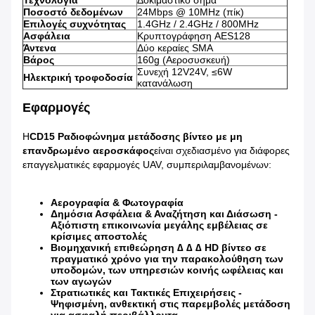
Τεχνολογία
Δοκιμαστικό σήμα
Ποσοστό δεδομένων
24Mbps @ 10MHz (πίκ)
Επιλογές συχνότητας
1.4GHz / 2.4GHz / 800MHz
Ασφάλεια
Κρυπτογράφηση AES128
Άντενα
Δύο κεραίες SMA
Βάρος
160g (Αεροσυσκευή)
Συνεχή 12V24V, ≤6W
Ηλεκτρική τροφοδοσία
κατανάλωση
Εφαρμογές
Η
CD15 Ραδιοφώνημα μετάδοσης βίντεο με μη
επανδρωμένο αεροσκάφος
είναι σχεδιασμένο για διάφορες
επαγγελματικές εφαρμογές UAV, συμπεριλαμβανομένων:
Αερογραφία & Φωτογραφία
Δημόσια Ασφάλεια & Αναζήτηση και Διάσωση -
Αξιόπιστη επικοινωνία μεγάλης εμβέλειας σε
κρίσιμες αποστολές
Βιομηχανική επιθεώρηση ∆ ∆ ∆ HD βίντεο σε
πραγματικό χρόνο για την παρακολούθηση των
υποδομών, των υπηρεσιών κοινής ωφέλειας και
των αγωγών
Στρατιωτικές και Τακτικές Επιχειρήσεις -
Ψηφισμένη, ανθεκτική στις παρεμβολές μετάδοση