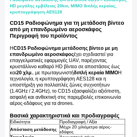
HD μεγάλης εμβέλειας 20km, MIMO διπλής κεραίας,
κρυπτογράφηση AES128
CD15 Ραδιοφώνημα για τη μετάδοση βίντεο
από μη επανδρωμένο αεροσκάφος
Περιγραφή του προϊόντος
Η
CD15 Ραδιοφώνημα μετάδοσης βίντεο με μη
επανδρωμένο αεροσκάφος
έχει σχεδιαστεί για
επαγγελματικές εφαρμογές UAV, παρέχοντας
κρυστάλλινο καθαρό HD βίντεο σε αποστάσεις έως
και
20 χλμ.
. με πρωταγωνιστή
διπλή κεραία MIMO
Η
τεχνολογία, η κρυπτογράφηση AES128 και η
υποστήριξη για πολλαπλές ζώνες συχνοτήτων
(1.4GHz / 2.4GHz), το CD15 εξασφαλίζει αξιόπιστη,
ασφαλή και ανθεκτική στις παρεμβολές επικοινωνία
αέρος-εδάφους για τα drones.
Βασικά χαρακτηριστικά και προδιαγραφές
Ειδικότητα
Προδιαγραφή / Αξία
Μέχρι 20 χιλιόμετρα αέρος-
Απόσταση μετάδοσης
εδάφος