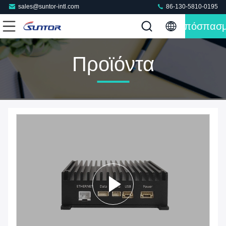
sales@suntor-intl.com
86-130-5810-0195
Απόσπασ
Προϊόντα