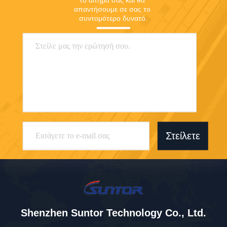
το αίτημά σας και θα 
απαντήσουμε σε σας το 
συντομότερο δυνατό.
Στείλετε
Shenzhen Suntor Technology Co., Ltd.