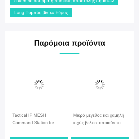
cofdm hd ασύρματη συσκευή αποστολής σημάτων
Long Πομπός βίντεο Εύρος
Παρόμοια προϊόντα
Tactical IP MESH
Μικρό μέγεθος και χαμηλή
CO
Command Station for
ισχύς βελτιστοποιούν το
Ve
ση
Emergency & Drone
Drone Mesh Radio με
Ra
Communication
γρήγορη ανάπτυξη και
υπ