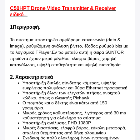
C50HPT Drone Video Transmitter & Receiver
ειδικό...
1Περιγραφή.
Το σύστημα υποστηρίζει αμφίδρομη επικοινωνία (data &
image), ρυθμιζόμενη ανάλυση βίντεο, έξοδος ρυθμού bits με
το λογισμικό TPlayer.Εν τω μεταξύ αυτή η σειρά SUNTOR
προϊόντα έχουν μικρό μέγεθος, ελαφρύ βάρος, χαμηλή
κατανάλωση, υψηλή σταθερότητα και υψηλή ευαισθησία.
2. Χαρακτηριστικά
Υποστήριξη διπλής σύνδεσης κάμερας, υψηλής
ευκρίνειας πολυμέσων και θύρα Ethernet προαιρετική
Υποστήριξη όλων των ελεγκτών πτήσης ανοιχτού
κώδικα, όπως ο ελεγκτής Pixhawk
Ο πομπός και ο δέκτης είναι κάτω από 150
γραμμάρια.
Μικρός χρόνος καθυστέρησης, λιγότερος από 30 ms
καθυστέρηση για ολόκληρο το σύστημα
Υποστήριξη ανάλυσης FHD 1080P
Μικρές διαστάσεις, ελαφρύ βάρος, εύκολη μεταφορά,
απώλεια θερμότητας από θήκη αλουμινίου
Σχεδιασμός πολύ ολοκληρωμένων ενοποιημένων