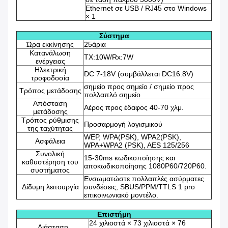
Ethernet σε USB / RJ45 στο Windows
× 1
Σύστημα
Ώρα εκκίνησης
25άρια
Κατανάλωση
TX:10W/Rx:7W
ενέργειας
Ηλεκτρική
DC 7-18V (συμβάλλεται DC16.8V)
τροφοδοσία
σημείο προς σημείο / σημείο προς
Τρόπος μετάδοσης
πολλαπλό σημείο
Απόσταση
Αέρος προς έδαφος 40-70 χλμ.
μετάδοσης
Τρόπος ρύθμισης
Προσαρμογή λογισμικού
της ταχύτητας
WEP, WPA(PSK), WPA2(PSK),
Ασφάλεια
WPA+WPA2 (PSK), AES 125/256
Συνολική
15-30ms κωδικοποίησης και
καθυστέρηση του
αποκωδικοποίησης 1080P60/720P60.
συστήματος
Ενσωματώστε πολλαπλές ασύρματες
Δίδυμη λειτουργία
συνδέσεις, SBUS/PPM/TTLS 1 pro
επικοινωνιακό μοντέλο.
Επιστήμη
24 χιλιοστά × 73 χιλιοστά × 76
Διάσταση