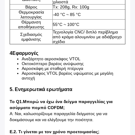
χιλιοστά
Βάρος
Tx: 208g, Rx: 100g
Θερμοκρασία
-40 °C ~ 85 °C
λειτουργίας
Θέρμανση
55°C ~ 100°C
αποθήκευσης
Τεχνολογία CNC/ διπλό περίβλημα
Σχεδιασμός
από κράμα αλουμινίου με αδιάβροχο
εμφάνισης
σχέδιο
4Εφαρμογές
Ανεξάρτητο αεροσκάφος VTOL
Οκτοκόπτερο βαρέος ανύψωσης
Αεροσκάφη με σταθερή πτέρυγα
Αεροσκάφος VTOL βαρέος υψώματος με μεγάλη
αντοχή
5. Ενημερωτικά ερωτήματα
Το Q1.
Μπορώ να έχω ένα δείγμα παραγγελίας για
ασύρματο πομπό COFDM;
Α: Ναι, καλωσορίζουμε παραγγελία δείγματος για να
δοκιμάσουμε και να ελέγξουμε την ποιότητα.
Ε.2. Τι γίνεται με τον χρόνο προετοιμασίας;