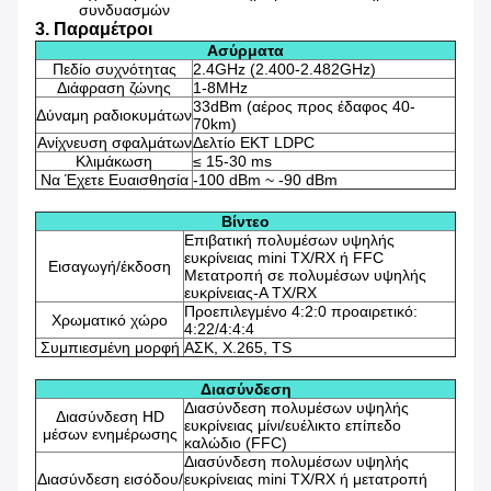
συνδυασμών
3. Παραμέτροι
Ασύρματα
Πεδίο συχνότητας
2.4GHz (2.400-2.482GHz)
Διάφραση ζώνης
1-8MHz
33dBm (αέρος προς έδαφος 40-
Δύναμη ραδιοκυμάτων
70km)
Ανίχνευση σφαλμάτων
Δελτίο ΕΚΤ LDPC
Κλιμάκωση
≤ 15-30 ms
Να Έχετε Ευαισθησία
-100 dBm ~ -90 dBm
Βίντεο
Επιβατική πολυμέσων υψηλής
ευκρίνειας mini TX/RX ή FFC
Εισαγωγή/έκδοση
Μετατροπή σε πολυμέσων υψηλής
ευκρίνειας-A TX/RX
Προεπιλεγμένο 4:2:0 προαιρετικό:
Χρωματικό χώρο
4:22/4:4:4
Συμπιεσμένη μορφή
ΑΣΚ, Χ.265, TS
Διασύνδεση
Διασύνδεση πολυμέσων υψηλής
Διασύνδεση HD
ευκρίνειας μίνι/ευέλικτο επίπεδο
μέσων ενημέρωσης
καλώδιο (FFC)
Διασύνδεση πολυμέσων υψηλής
Διασύνδεση εισόδου/
ευκρίνειας mini TX/RX ή μετατροπή