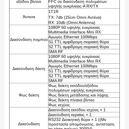
εξόδου βίντεο
FFC σε διασύνδεση πολυμέσων
υψηλής ευκρίνειας-A RX/TX
1Τ1R
Άντενα
TX: 7db (25cm Omni Αντένα)
RX: 10db (Omni Antenna)
1080P 60 υψηλής ευκρίνειας
Multimedia Interface Mini RX
Αγωγός Ethernet 100Mbps
Διασύνδεση πομπού
S1 TTL αμφίδρομη σειριακή θύρα
S2 TTL αμφίδρομη σειριακή θύρα
SMA RF
1080P 60 υψηλής ευκρίνειας
Multimedia Interface Mini RX
Αγωγός Ethernet 100Mbps
Διασύνδεση δέκτη
S1 TTL αμφίδρομη σειριακή θύρα
S2 TTL αμφίδρομη σειριακή θύρα
SMA RF
Φως δείκτη εισόδου/εξόδου
πολυμέσων υψηλής ευκρίνειας
Φως δείκτη
Φως δείκτη μετάδοσης και λήψης
Φως δείκτη πίνακα βίντεο
Φως ισχύος
Διασύνδεση εισόδου ισχύος × 1
Διασύνδεση κεραίας × 1
RS232 Διοικητική θύρα × 1 ((Με
Διασύνδεση
προστασία απομόνωσης, αντίσταση
σε τάση παλμού 3000V)