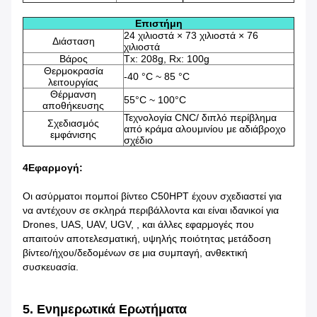
Επιστήμη
24 χιλιοστά × 73 χιλιοστά × 76
Διάσταση
χιλιοστά
Βάρος
Tx: 208g, Rx: 100g
Θερμοκρασία
-40 °C ~ 85 °C
λειτουργίας
Θέρμανση
55°C ~ 100°C
αποθήκευσης
Τεχνολογία CNC/ διπλό περίβλημα
Σχεδιασμός
από κράμα αλουμινίου με αδιάβροχο
εμφάνισης
σχέδιο
4Εφαρμογή:
Οι ασύρματοι πομποί βίντεο C50HPT έχουν σχεδιαστεί για
να αντέχουν σε σκληρά περιβάλλοντα και είναι ιδανικοί για
Drones, UAS, UAV, UGV, , και άλλες εφαρμογές που
απαιτούν αποτελεσματική, υψηλής ποιότητας μετάδοση
βίντεο/ήχου/δεδομένων σε μια συμπαγή, ανθεκτική
συσκευασία.
5. Ενημερωτικά Ερωτήματα