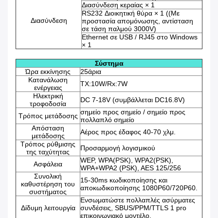
Διασύνδεση κεραίας × 1
RS232 Διοικητική θύρα × 1 ((Με
Διασύνδεση
προστασία απομόνωσης, αντίσταση
σε τάση παλμού 3000V)
Ethernet σε USB / RJ45 στο Windows
× 1
Σύστημα
Ώρα εκκίνησης
25άρια
Κατανάλωση
TX:10W/Rx:7W
ενέργειας
Ηλεκτρική
DC 7-18V (συμβάλλεται DC16.8V)
τροφοδοσία
σημείο προς σημείο / σημείο προς
Τρόπος μετάδοσης
πολλαπλό σημείο
Απόσταση
Αέρος προς έδαφος 40-70 χλμ.
μετάδοσης
Τρόπος ρύθμισης
Προσαρμογή λογισμικού
της ταχύτητας
WEP, WPA(PSK), WPA2(PSK),
Ασφάλεια
WPA+WPA2 (PSK), AES 125/256
Συνολική
15-30ms κωδικοποίησης και
καθυστέρηση του
αποκωδικοποίησης 1080P60/720P60.
συστήματος
Ενσωματώστε πολλαπλές ασύρματες
Δίδυμη λειτουργία
συνδέσεις, SBUS/PPM/TTLS 1 pro
επικοινωνιακό μοντέλο.