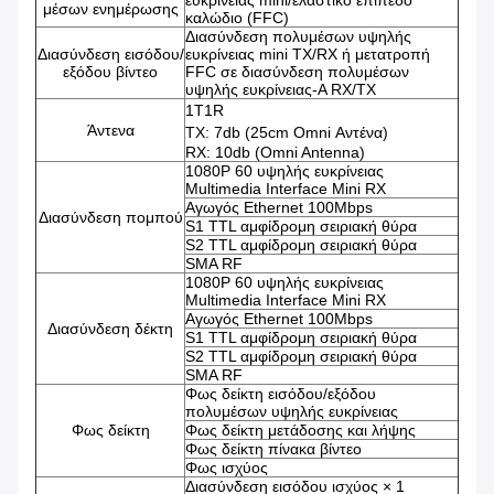
ευκρίνειας mini/ελαστικό επίπεδο
μέσων ενημέρωσης
καλώδιο (FFC)
Διασύνδεση πολυμέσων υψηλής
Διασύνδεση εισόδου/
ευκρίνειας mini TX/RX ή μετατροπή
εξόδου βίντεο
FFC σε διασύνδεση πολυμέσων
υψηλής ευκρίνειας-A RX/TX
1Τ1R
Άντενα
TX: 7db (25cm Omni Αντένα)
RX: 10db (Omni Antenna)
1080P 60 υψηλής ευκρίνειας
Multimedia Interface Mini RX
Αγωγός Ethernet 100Mbps
Διασύνδεση πομπού
S1 TTL αμφίδρομη σειριακή θύρα
S2 TTL αμφίδρομη σειριακή θύρα
SMA RF
1080P 60 υψηλής ευκρίνειας
Multimedia Interface Mini RX
Αγωγός Ethernet 100Mbps
Διασύνδεση δέκτη
S1 TTL αμφίδρομη σειριακή θύρα
S2 TTL αμφίδρομη σειριακή θύρα
SMA RF
Φως δείκτη εισόδου/εξόδου
πολυμέσων υψηλής ευκρίνειας
Φως δείκτη
Φως δείκτη μετάδοσης και λήψης
Φως δείκτη πίνακα βίντεο
Φως ισχύος
Διασύνδεση εισόδου ισχύος × 1