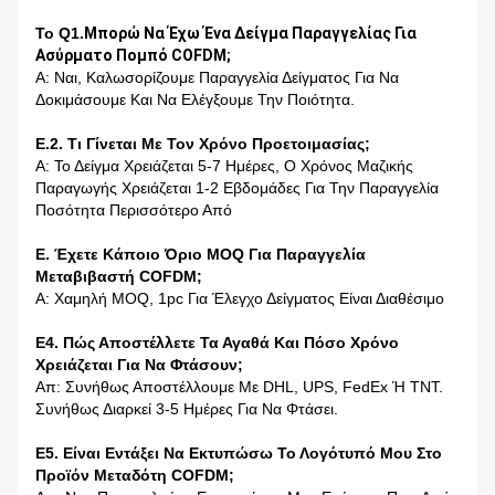
Το Q1.
Μπορώ Να Έχω Ένα Δείγμα Παραγγελίας Για
Ασύρματο Πομπό COFDM;
Α: Ναι, Καλωσορίζουμε Παραγγελία Δείγματος Για Να
Δοκιμάσουμε Και Να Ελέγξουμε Την Ποιότητα.
Ε.2. Τι Γίνεται Με Τον Χρόνο Προετοιμασίας;
Α: Το Δείγμα Χρειάζεται 5-7 Ημέρες, Ο Χρόνος Μαζικής
Παραγωγής Χρειάζεται 1-2 Εβδομάδες Για Την Παραγγελία
Ποσότητα Περισσότερο Από
Ε. Έχετε Κάποιο Όριο MOQ Για Παραγγελία
Μεταβιβαστή COFDM;
Α: Χαμηλή MOQ, 1pc Για Έλεγχο Δείγματος Είναι Διαθέσιμο
Ε4. Πώς Αποστέλλετε Τα Αγαθά Και Πόσο Χρόνο
Χρειάζεται Για Να Φτάσουν;
Απ: Συνήθως Αποστέλλουμε Με DHL, UPS, FedEx Ή TNT.
Συνήθως Διαρκεί 3-5 Ημέρες Για Να Φτάσει.
Ε5. Είναι Εντάξει Να Εκτυπώσω Το Λογότυπό Μου Στο
Προϊόν Μεταδότη COFDM;