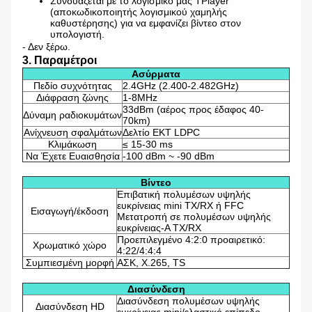
Συνδυάζεται με το λογισμικό μας TPlayer
(αποκωδικοποιητής λογισμικού χαμηλής
καθυστέρησης) για να εμφανίζει βίντεο στον
υπολογιστή.
- Δεν ξέρω.
3. Παραμέτροι
Ασύρματα
Πεδίο συχνότητας
2.4GHz (2.400-2.482GHz)
Διάφραση ζώνης
1-8MHz
33dBm (αέρος προς έδαφος 40-
Δύναμη ραδιοκυμάτων
70km)
Ανίχνευση σφαλμάτων
Δελτίο ΕΚΤ LDPC
Κλιμάκωση
≤ 15-30 ms
Να Έχετε Ευαισθησία
-100 dBm ~ -90 dBm
Βίντεο
Επιβατική πολυμέσων υψηλής
ευκρίνειας mini TX/RX ή FFC
Εισαγωγή/έκδοση
Μετατροπή σε πολυμέσων υψηλής
ευκρίνειας-A TX/RX
Προεπιλεγμένο 4:2:0 προαιρετικό:
Χρωματικό χώρο
4:22/4:4:4
Συμπιεσμένη μορφή
ΑΣΚ, Χ.265, TS
Διασύνδεση
Διασύνδεση πολυμέσων υψηλής
Διασύνδεση HD