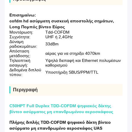
Επισημαίνω:
cofdm hd ασύρματη συσκευή αποστολής σημάτων
,
Long Πομπός βίντεο Εύρος
Μοντάρωση:
Tdd-COFDM
Συχνότητα:
UHF ή 2,4GHz
Δύναμη
33dBm
ραδιοκυμάτων:
Απόσταση
αέρας για να στηρίξει 4070km
μετάδοσης:
Τηλεοπτική
Υψηλά διεπαφή και Ethernet πολυμέσων
εισαγωγή:
καθορισμού
Δεδομένα διπλού
Υποστήριξη SBUS/PPM/TTL
τύπου:
Περιγραφή
C50HPT Full Duplex TDD-COFDM ψηφιακός δέκτης
βίντεο ασύρματος μη επανδρωμένου αεροσκάφους
Πλήρης διπλής TDD-COFDM ψηφιακό δέκτη βίντεο
ασύρματο μη επανδρωμένο αεροσκάφος UAS