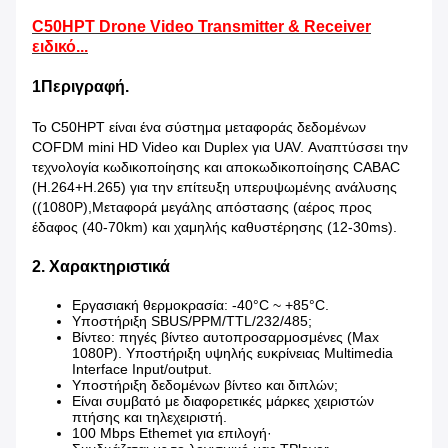
C50HPT Drone Video Transmitter & Receiver
ειδικό...
1Περιγραφή.
Το C50HPT είναι ένα σύστημα μεταφοράς δεδομένων
COFDM mini HD Video και Duplex για UAV. Αναπτύσσει την
τεχνολογία κωδικοποίησης και αποκωδικοποίησης CABAC
(H.264+H.265) για την επίτευξη υπερυψωμένης ανάλυσης
((1080P),Μεταφορά μεγάλης απόστασης (αέρος προς
έδαφος (40-70km) και χαμηλής καθυστέρησης (12-30ms).
2. Χαρακτηριστικά
Εργασιακή θερμοκρασία: -40°C ~ +85°C.
Υποστήριξη SBUS/PPM/TTL/232/485;
Βίντεο: πηγές βίντεο αυτοπροσαρμοσμένες (Max
1080P). Υποστήριξη υψηλής ευκρίνειας Multimedia
Interface Input/output.
Υποστήριξη δεδομένων βίντεο και διπλών;
Είναι συμβατό με διαφορετικές μάρκες χειριστών
πτήσης και τηλεχειριστή.
100 Mbps Ethemet για επιλογή·