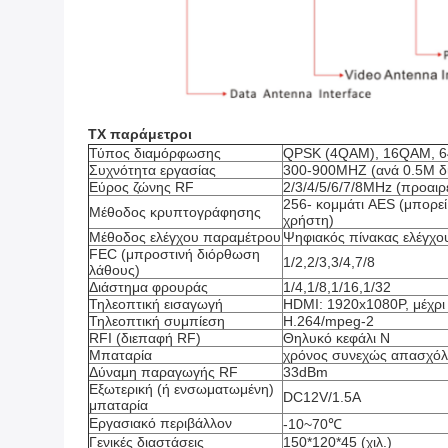
TX παράμετροι
Τύπος διαμόρφωσης
QPSK (4QAM), 16QAM, 
Συχνότητα εργασίας
300-900MHZ (ανά 0.5M δι
Εύρος ζώνης RF
2/3/4/5/6/7/8MHz (προαιρ
256-
κομμάτι AES (μπορεί
Μέθοδος κρυπτογράφησης
χρήστη)
Μέθοδος ελέγχου παραμέτρου
Ψηφιακός πίνακας ελέγχο
FEC (μπροστινή διόρθωση
1/2,2/3,3/4,7/8
λάθους)
Διάστημα φρουράς
1/4,1/8,1/16,1/32
Τηλεοπτική εισαγωγή
HDMI: 1920x1080P, μέχρι
Τηλεοπτική συμπίεση
H.264/mpeg-2
RFI (διεπαφή RF)
Θηλυκό κεφάλι Ν
Μπαταρία
χρόνος συνεχώς απασχό
Δύναμη παραγωγής RF
33dBm
Εξωτερική (ή ενσωματωμένη)
DC12V/1.5A
μπαταρία
Εργασιακό περιβάλλον
-10~70℃
Γενικές διαστάσεις
150*120*45 (χιλ.)