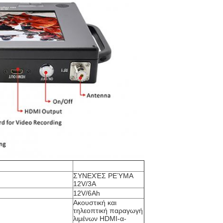
ΣΥΝΕΧΈΣ ΡΕΎΜΑ
12V/3A
12V/6Ah
Ακουστική και
τηλεοπτική παραγωγή
λιμένων HDMI-α-