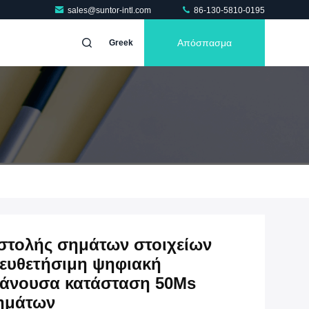
sales@suntor-intl.com
86-130-5810-0195
Απόσπασμα
Greek
τολής σημάτων στοιχείων
ιευθετήσιμη ψηφιακή
θάνουσα κατάσταση 50Ms
ημάτων