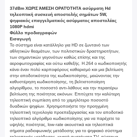
37dBm ΧΩΡΙΣ ΆΜΕΣΗ ΟΡΑΤΌΤΗΤΑ ασύρματη Hd
τηλεοπτική συσκευή αποστολής σημάτων 5W,
ψηφιακός επαγγελματικός ασύρματος αποστολέας
1080P hdmi
Φύλλο προδιαγραφών
Εισαγωγή
Το σύστημα είναι κατάλληλο για HD σε ζωντανό των
αθλητικών θεαμάτων, των πολιτιστικών δραστηριοτήτων,
των σημαντικών γεγονότων καθώς επίσης και της
αεροφωτογραφίας και ούτω καθεξής. H.264 ο κωδικοποιητής
κάνει έναν πολύ καρποφόρους καθαρισμό και μια βελτίωση
στην αποδοτικότητα της κωδικοποίησης, μειώνοντας την
καθυστέρηση κωδικοποίησης, τη βελτιστοποίηση
αλγορίθμου, το ποσοστό αντι-λάθους και την περαιτέρω
βελτίωση της ποιότητας εικόνων. Επιτύχετε την καλύτερη
τηλεοπτική συμπίεση από το χαμηλότερο ποσοστό
δυαδικών ψηφίων. Χρησιμοποιήστε την προηγμένη
τηλεοπτική τεχνολογία προεπεξεργασίας και τον αποδοτικό
τηλεοπτικό αλγόριθμο κωδικοποίησης για να παρέχετε τα
υψηλής ποιότητας, low-rate ακουστικά και τηλεοπτικά
σήματα ραδιοφωνικής μετάδοσης για το ψηφιακό σύστημα
τηλεοπτικής μετάδοσης, κινητά συστήματα TV, σύστημα