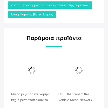
cofdm hd ασύρματη συσκευή αποστολής σημάτων
Long Πομπός βίντεο Εύρος
Παρόμοια προϊόντα
Μικρό μέγεθος και χαμηλή
COFDM Transmitter
Φο
ισχύς βελτιστοποιούν το
Vehicle Mesh Network
Εν
Drone Mesh Radio με
Radio, 2U Rack Mount,
Ήχ