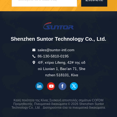
Shenzhen Suntor Technology Co., Ltd.
sales@suntor-intl.com
86-130-5810-0195
4/F, κτίριο Lifeng, 42# της οδ
ού Liuxian 1, Bao'an 71, She
nzhen 518101, Κίνα
Καλή ποιότητα της Κίνας Συσκευή αποστολής σημάτων COFDM
Προμηθευτής. Πνευματικά δικαιώματα © 2026 Shenzhen Suntor
Technology Co., Ltd. . Διατηρούνται όλα τα πνευματικά δικαιώματα.