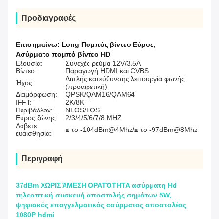
Προδιαγραφές
Επισημαίνω:
Long Πομπός βίντεο Εύρος
,
Ασύρματο πομπό βίντεο HD
Εξουσία:
Συνεχές ρεύμα 12V/3.5A
Βίντεο:
Παραγωγή HDMI και CVBS
Διπλής κατεύθυνσης λειτουργία φωνής
Ήχος:
(προαιρετική)
Διαμόρφωση:
QPSK/QAM16/QAM64
IFFT:
2K/8K
Περιβάλλον:
NLOS/LOS
Εύρος ζώνης:
2/3/4/5/6/7/8 MHZ
Λάβετε
≤ το -104dBm@4Mhz/≤ το -97dBm@8Mhz
ευαισθησία:
Περιγραφή
37dBm ΧΩΡΙΣ ΆΜΕΣΗ ΟΡΑΤΌΤΗΤΑ ασύρματη Hd
τηλεοπτική συσκευή αποστολής σημάτων 5W,
ψηφιακός επαγγελματικός ασύρματος αποστολέας
1080P hdmi