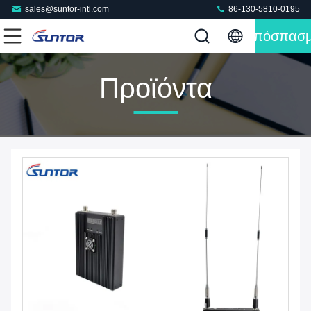
sales@suntor-intl.com
86-130-5810-0195
Απόσπασ
Προϊόντα