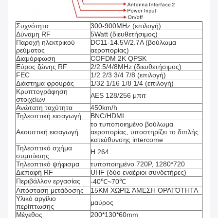
Συχνότητα
300-900MHz (επιλογή)
Δύναμη RF
5Watt (διευθετήσιμος)
Παροχή ηλεκτρικού
DC11-14.5V/2.7A (βούλωμα
ρεύματος
αεροπορίας)
Διαμόρφωση
COFDM 2K QPSK
Εύρος ζώνης RF
2/2.5/4/8MHz (διευθετήσιμος)
FEC
1/2 2/3 3/4 7/8 (επιλογή)
Διάστημα φρουράς
1/32 1/16 1/8 1/4 (επιλογή)
Κρυπτογράφηση
AES 128/256 μπιτ
στοιχείων
Ανώτατη ταχύτητα
450km/h
Τηλεοπτική εισαγωγή
BNC/HDMI
το τυποποιημένο βούλωμα
Ακουστική εισαγωγή
αεροπορίας, υποστηρίζει το διπλής
κατεύθυνσης intercome
Τηλεοπτικό σχήμα
H.264
συμπίεσης
Τηλεοπτικό ψήφισμα
τυποποιημένο 720P, 1280*720
Διεπαφή RF
UHF (δύο εναέριοι συνδετήρες)
Περιβάλλον εργασίας
-40℃~70℃
Απόσταση μετάδοσης
15KM ΧΩΡΙΣ ΆΜΕΣΗ ΟΡΑΤΌΤΗΤΑ
Υλικό αργίλιο
μαύρος
περίπτωσης
Μέγεθος
200*130*60mm