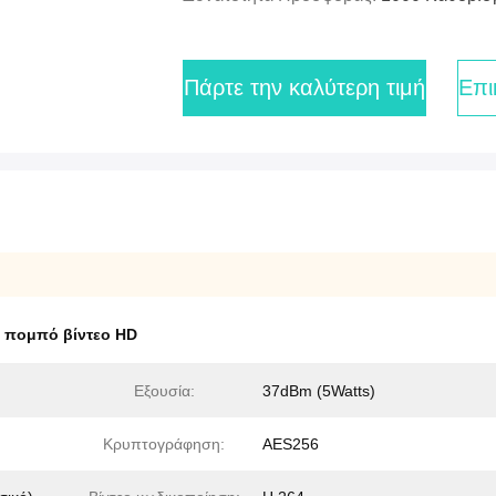
Πάρτε την καλύτερη τιμή
Επι
 πομπό βίντεο HD
Εξουσία:
37dBm (5Watts)
Κρυπτογράφηση:
AES256