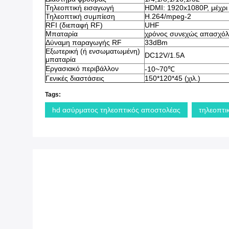
Τηλεοπτική εισαγωγή
HDMI: 1920x1080P, μέχρι
Τηλεοπτική συμπίεση
H.264/mpeg-2
RFI (διεπαφή RF)
UHF
Μπαταρία
χρόνος συνεχώς απασχό
Δύναμη παραγωγής RF
33dBm
Εξωτερική (ή ενσωματωμένη)
DC12V/1.5A
μπαταρία
Εργασιακό περιβάλλον
-10~70℃
Γενικές διαστάσεις
150*120*45 (χιλ.)
Tags:
hd ασύρματος τηλεοπτικός αποστολέας
τηλεοπτι