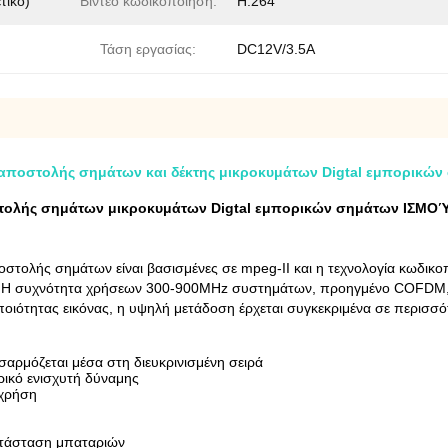
τικό)
Βίντεο κωδικοποίηση:
H.264
Τάση εργασίας:
DC12V/3.5A
ή αποστολής σημάτων και δέκτης μικροκυμάτων Digtal εμπορικώ
τολής σημάτων μικροκυμάτων Digtal εμπορικών σημάτων ΙΣΜΟΎ 
στολής σημάτων είναι βασισμένες σε mpeg-ΙΙ και η τεχνολογία κωδικ
1. Η συχνότητα χρήσεων 300-900MHz συστημάτων, προηγμένο COFDM,
 ποιότητας εικόνας, η υψηλή μετάδοση έρχεται συγκεκριμένα σε περισσ
αρμόζεται μέσα στη διευκρινισμένη σειρά
ρικό ενισχυτή δύναμης
 χρήση
κατάσταση μπαταριών