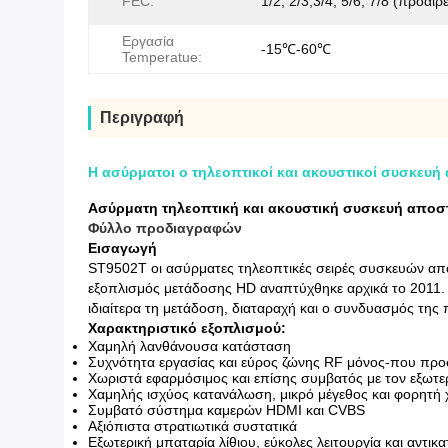
FEC:
1/2, 2/3,3/4, 5/6, 7/8 (προαιρε
Εργασία
-15℃-60℃
Temperatue:
Περιγραφή
Η ασύρματοι ο τηλεοπτικοί και ακουστικοί συσκευ
Ασύρματη τηλεοπτική και ακουστική συσκευή αποσ
Φύλλο προδιαγραφών
Εισαγωγή
ST9502T οι ασύρματες τηλεοπτικές σειρές συσκευών απο
εξοπλισμός μετάδοσης HD αναπτύχθηκε αρχικά το 201
ιδιαίτερα τη μετάδοση, διαταραχή και ο συνδυασμός της
Χαρακτηριστικό εξοπλισμού:
Χαμηλή λανθάνουσα κατάσταση
Συχνότητα εργασίας και εύρος ζώνης RF μόνος-που προσ
Χωριστά εφαρμόσιμος και επίσης συμβατός με τον εξωτε
Χαμηλής ισχύος κατανάλωση, μικρό μέγεθος και φορητή
Συμβατό σύστημα καμερών HDMI και CVBS
Αξιόπιστα στρατιωτικά συστατικά
Εξωτερική μπαταρία λίθιου, εύκολες λειτουργία και αντι