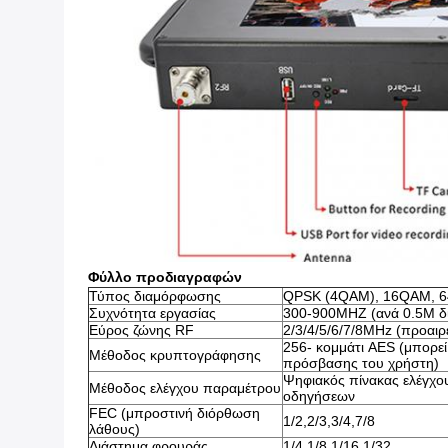
Φύλλο προδιαγραφών
Τύπος διαμόρφωσης
QPSK (4QAM), 16QAM, 
Συχνότητα εργασίας
300-900MHZ (ανά 0.5M δι
Εύρος ζώνης RF
2/3/4/5/6/7/8MHz (προαιρ
256- κομμάτι AES (μπορεί
Μέθοδος κρυπτογράφησης
πρόσβασης του χρήστη)
Ψηφιακός πίνακας ελέγχο
Μέθοδος ελέγχου παραμέτρου
οδηγήσεων
FEC (μπροστινή διόρθωση
1/2,2/3,3/4,7/8
λάθους)
Διάστημα φρουράς
1/4,1/8,1/16,1/32