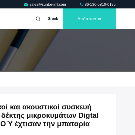
sales@suntor-intl.com
86-130-5810-0195
Απόσπασμα
Greek
οί και ακουστικοί συσκευή
δέκτης μικροκυμάτων Digtal
ΟΎ έχτισαν την μπαταρία