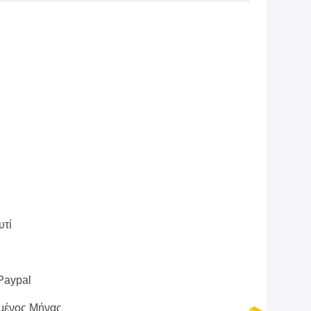
υτί
 Paypal
μένος Μήνας