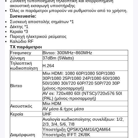
Σύνθετη τυποποιημένη τηλεοπτική και ισορροπημένη
ακουστική εισαγωγή υποστήριξης
Όλες οι παράμετροι μπορούν να ρυθμιστούν από το χρήστη.
Συσκευασία:
Συσκευή αποστολής σημάτων *1
Δέκτης *1
Κεραία *3
Παροχή ηλεκτρικού ρεύματος
Καλώδιο RF
TX παράμετροι
Frequnecy
Βίντεο: 300MHz~860MHz
Δύναμη
37dBm (5Watts)
Τηλεοπτική
H.264
κωδικοποίηση
Μίνι HDMI: 1080 60P/1080 50P/1080
30P/1080 25P/1080 24P/1080 60I/1080
50I/1080 30I/720 60P/720 50P/720 30P
Βίντεο
(μόνος-προσαρμογή)
AV σε: 720x480 60I (NTSC)/720x576 50I
(PAL) (μόνος-προσαρμογή)
Μίνι HDM
Ακουστικός
AV μέσα & ήχος μέσα
Κεραία
UHF
Αναλογία κωδικοποίησης συνελίξεων: 1/2,
2/3, 3/4, 5/6, 7/8
Υποστήριξη QPSK/QAM16/QAM64
Διαμόρφωση
Υποστήριξη IFFT: 2K/8K