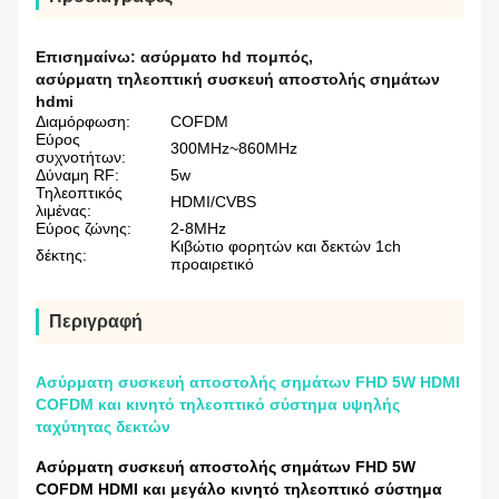
Επισημαίνω:
ασύρματο hd πομπός
,
ασύρματη τηλεοπτική συσκευή αποστολής σημάτων
hdmi
Διαμόρφωση:
COFDM
Εύρος
300MHz~860MHz
συχνοτήτων:
Δύναμη RF:
5w
Τηλεοπτικός
HDMI/CVBS
λιμένας:
Εύρος ζώνης:
2-8MHz
Κιβώτιο φορητών και δεκτών 1ch
δέκτης:
προαιρετικό
Περιγραφή
Ασύρματη συσκευή αποστολής σημάτων FHD 5W HDMI
COFDM και κινητό τηλεοπτικό σύστημα υψηλής
ταχύτητας δεκτών
Ασύρματη συσκευή αποστολής σημάτων FHD 5W
COFDM HDMI και μεγάλο κινητό τηλεοπτικό σύστημα