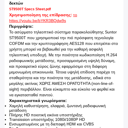
δεκτών
ST9500T Specs Sheet.pdf
Χρησιμοποίηση της επίδρασης:
το
https://youtu.be/bYKR3BQdw9s
Περιγράψτε:
Το ασύρματο τηλεοπτικό σύστημα παρακολούθησης Suntor
ST9500T που χρησιμοποιεί την πιό πρόσφατη τεχνολογία
COFDM και την κρυπτογράφηση AES128 που επιτρέπει στο
χρήστη μπορεί να βεβαιωθεί για την καθαρή ασφαλή
τηλεοπτική υποδοχή. Με την ποιότητα κωδικοποίηση H.264
ραδιοφωνικής μετάδοσης, προσαρμοσμένη υψηλή δύναμη,
και προαιρετικό εύρος ζώνης εφαρμόσιμο στη διάφορη
μεμονωμένη επικοινωνία. Τέτοια υψηλή επίδοση παρέχει τη
σταθερότητα και την ποιότητα της μετάδοσης, ειδικά στο
μεγάλης ακτίνας ΧΩΡΙΣ ΆΜΕΣΗ ΟΡΑΤΌΤΗΤΑ (non-line-of-
sight) περιβάλλον. Είναι εύκαμπτο και εύκολο να φερθεί και
να εγκατασταθεί παντού.
Χαρακτηριστικά γνωρίσματα:
Χαμηλή καθυστέρηση, ελαφριά, ζωντανή ραδιοφωνική
μετάδοση
Πλήρης HD ποιοτική εικόνα υποστήριξης
Transission υποστήριξης 1080i/1080P HD
Ενσωματωμένος με τη διεπαφή HDM και CVBS