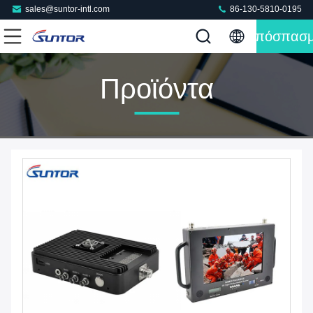
sales@suntor-intl.com
86-130-5810-0195
Απόσπασ
Προϊόντα