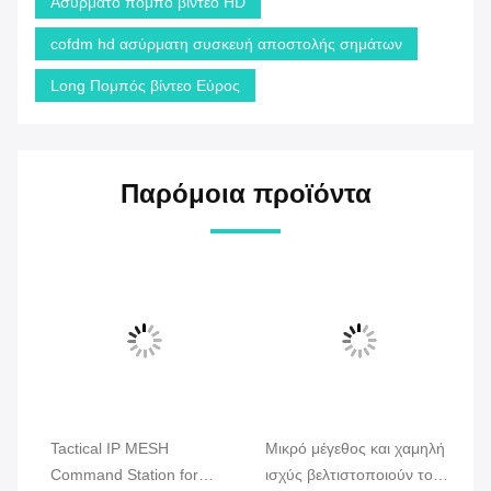
Ασύρματο πομπό βίντεο HD
cofdm hd ασύρματη συσκευή αποστολής σημάτων
Long Πομπός βίντεο Εύρος
Παρόμοια προϊόντα
Tactical IP MESH
Μικρό μέγεθος και χαμηλή
CO
Command Station for
ισχύς βελτιστοποιούν το
Ve