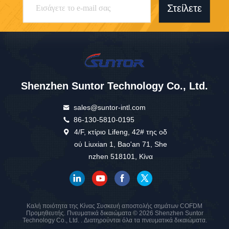
Στείλετε
Shenzhen Suntor Technology Co., Ltd.
sales@suntor-intl.com
86-130-5810-0195
4/F, κτίριο Lifeng, 42# της οδ
ού Liuxian 1, Bao'an 71, She
nzhen 518101, Κίνα
Καλή ποιότητα της Κίνας Συσκευή αποστολής σημάτων COFDM
Προμηθευτής. Πνευματικά δικαιώματα © 2026 Shenzhen Suntor
Technology Co., Ltd. . Διατηρούνται όλα τα πνευματικά δικαιώματα.