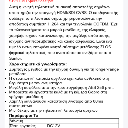
ST9500MH Specs Sheet.pdf
Αυτή η κινητή τηλεοπτική συσκευή αποστολής σημάτων
υποστηρίζει την εισαγωγή HDMI/SDI CVBS. Ο επεξεργαστής
συλλέγει το τηλεοπτικό σήμα, χρησιμοποιώντας την
αποδοτική συμπίεση H.264 και την τεχνολογία COFDM. Έχει
τα πλεονεκτήματα του μικρού μεγέθους, της ελαφριάς,
χαμηλής ισχύος κατανάλωσης, της μεγάλης απόστασης,
ισχυρής αντιπαρεμβατικής και καλής ασφάλειας. Είναι ένα
υψηλό ενσωματωμένο κινητό σύστημα μετάδοσης ZLOS
ψηφιακό τηλεοπτικό, που αναπτύσσεται ανεξάρτητα από
Suntor.
Χαρακτηριστικά γνωρίσματα:
Συμπαγές μέγεθος με την ισχυρή δύναμη για τη longer-range
μετάδοση.
Η στρατιωτική κατοικία αργιλίου έχει καλό ανθεκτικό στη
θερμότητα με τον ανεμιστήρα.
Μεγάλη ασφάλεια από την κρυπτογράφηση AES 256 μπιτ.
Μπορέστε να εργαστείτε καλά με τη κάμερα Gopro στη
γρήγορη μετάδοση.
Χαμηλή λανθάνουσα κατάσταση λιγότερο από 80ms
συστημάτων
Μίνι δέκτης με την τηλεοπτική λειτουργία αρχείων
Παράμετροι Tx
Δύναμη
Τάση εργασίας
DC12V