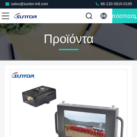
sales@suntor-intl.com
86-130-5810-0195
Απόσπασ
Προϊόντα