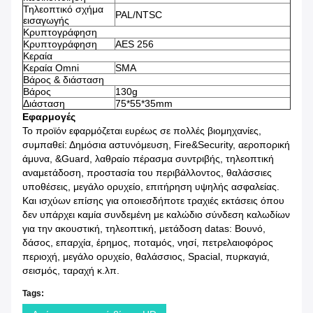
Τηλεοπτικό σχήμα
PAL/NTSC
εισαγωγής
Κρυπτογράφηση
Κρυπτογράφηση
AES 256
Κεραία
Κεραία Omni
SMA
Βάρος & διάσταση
Βάρος
130g
Διάσταση
75*55*35mm
Εφαρμογές
Το προϊόν εφαρμόζεται ευρέως σε πολλές βιομηχανίες,
συμπαθεί: Δημόσια αστυνόμευση, Fire&Security, αεροπορική
άμυνα, &Guard, λαθραίο πέρασμα συντριβής, τηλεοπτική
αναμετάδοση, προστασία του περιβάλλοντος, θαλάσσιες
υποθέσεις, μεγάλο ορυχείο, επιτήρηση υψηλής ασφαλείας.
Και ισχύων επίσης για οποιεσδήποτε τραχιές εκτάσεις όπου
δεν υπάρχει καμία συνδεμένη με καλώδιο σύνδεση καλωδίων
για την ακουστική, τηλεοπτική, μετάδοση datas: Βουνό,
δάσος, επαρχία, έρημος, ποταμός, νησί, πετρελαιοφόρος
περιοχή, μεγάλο ορυχείο, θαλάσσιος, Spacial, πυρκαγιά,
σεισμός, ταραχή κ.λπ.
Tags: