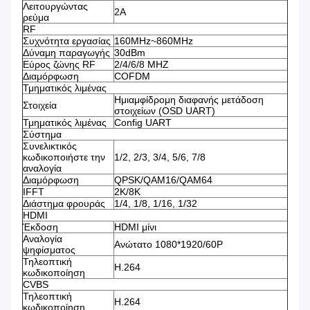
Λειτουργώντας
2A
ρεύμα
RF
Συχνότητα εργασίας
160MHz~860MHz
Δύναμη παραγωγής
30dBm
Εύρος ζώνης RF
2/4/6/8 MHZ
Διαμόρφωση
COFDM
Τμηματικός λιμένας
Ημιαμφίδρομη διαφανής μετάδοση
Στοιχεία
στοιχείων (OSD UART)
Τμηματικός λιμένας
Config UART
Σύστημα
Συνελικτικός
κωδικοποιήστε την
1/2, 2/3, 3/4, 5/6, 7/8
αναλογία
Διαμόρφωση
QPSK/QAM16/QAM64
IFFT
2K/8K
Διάστημα φρουράς
1/4, 1/8, 1/16, 1/32
HDMI
Έκδοση
HDMI μίνι
Αναλογία
Ανώτατο 1080*1920/60P
ψηφίσματος
Τηλεοπτική
H.264
κωδικοποίηση
CVBS
Τηλεοπτική
H.264
κωδικοποίηση