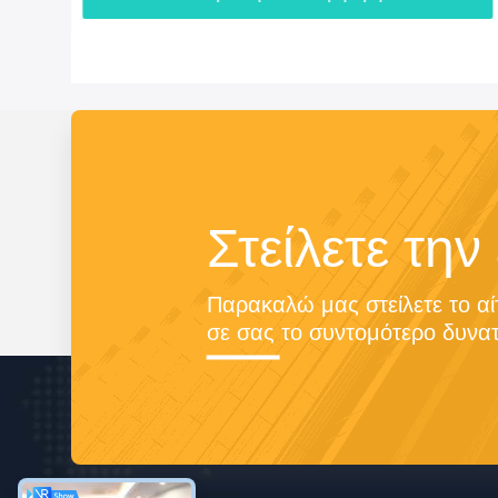
Στείλετε την
Παρακαλώ μας στείλετε το αί
σε σας το συντομότερο δυνατ