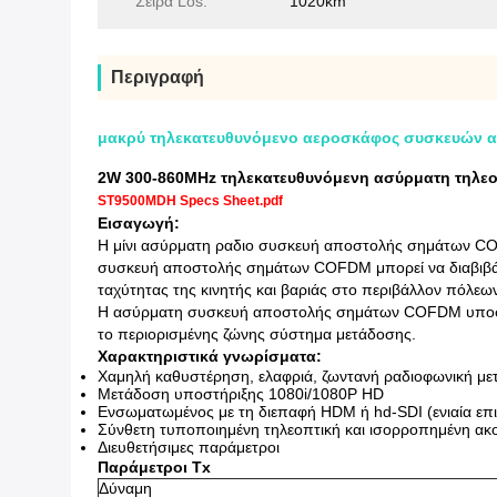
Σειρά Los:
1020km
Περιγραφή
μακρύ τηλεκατευθυνόμενο αεροσκάφος συσκευών α
2W 300-860MHz τηλεκατευθυνόμενη ασύρματη τηλε
ST9500MDH Specs Sheet.pdf
Εισαγωγή:
Η μίνι ασύρματη ραδιο συσκευή αποστολής σημάτων COF
συσκευή αποστολής σημάτων COFDM μπορεί να διαβιβάσε
ταχύτητας της κινητής και βαριάς στο περιβάλλον πόλεω
Η ασύρματη συσκευή αποστολής σημάτων COFDM υποστηρ
το περιορισμένης ζώνης σύστημα μετάδοσης.
Χαρακτηριστικά γνωρίσματα:
Χαμηλή καθυστέρηση, ελαφριά, ζωντανή ραδιοφωνική μ
Μετάδοση υποστήριξης 1080i/1080P HD
Ενσωματωμένος με τη διεπαφή HDM ή hd-SDI (ενιαία επ
Σύνθετη τυποποιημένη τηλεοπτική και ισορροπημένη ακ
Διευθετήσιμες παράμετροι
Παράμετροι Tx
Δύναμη