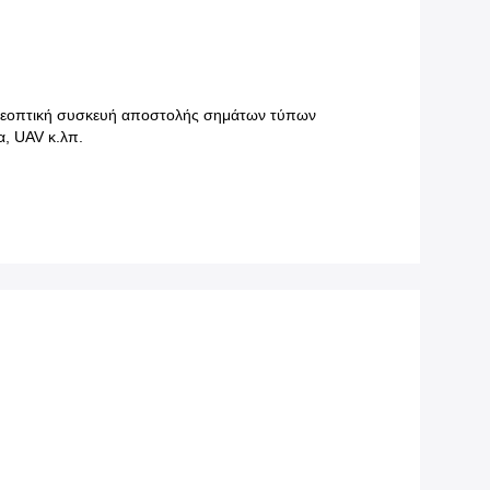
τηλεοπτική συσκευή αποστολής σημάτων τύπων
α, UAV κ.λπ.