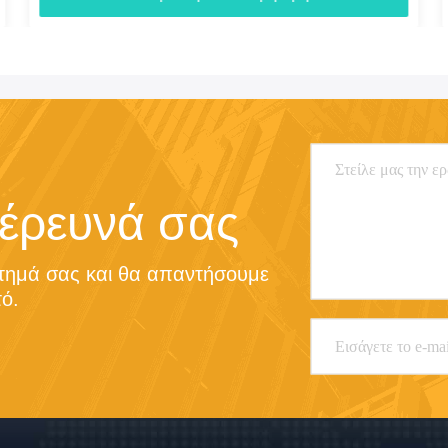
 έρευνά σας
τημά σας και θα απαντήσουμε 
ό.