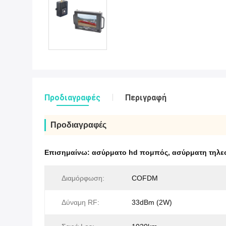
Προδιαγραφές
Περιγραφή
Προδιαγραφές
Επισημαίνω:
ασύρματο hd πομπός
,
ασύρματη τηλε
Διαμόρφωση:
COFDM
Δύναμη RF:
33dBm (2W)