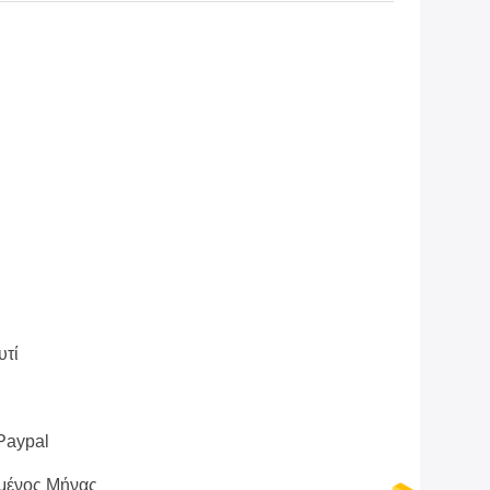
υτί
 Paypal
μένος Μήνας