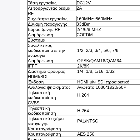
Τάση εργασίας
DC12V
Λειτουργώντας ρεύμα
2A
RF
Συχνότητα εργασίας
160MHz~860MHz
Δύναμη παραγωγής
33dBm
Εύρος ζώνης RF
2/4/6/8 MHZ
Διαμόρφωση
COFDM
Σύστημα
Συνελικτικός
κωδικοποιήστε την
1/2, 2/3, 3/4, 5/6, 7/8
αναλογία
Διαμόρφωση
QPSK/QAM16/QAM64
IFFT
2K/8K
Διάστημα φρουράς
1/4, 1/8, 1/16, 1/32
HDMI/SDI
Έκδοση
HDMI μίνι SDI προαιρετικό
Αναλογία ψηφίσματος
Ανώτατο 1080*1920/60P
Τηλεοπτική
H.264
κωδικοποίηση
CVBS
Τηλεοπτική
H.264
κωδικοποίηση
Τηλεοπτικό σχήμα
PAL/NTSC
εισαγωγής
Κρυπτογράφηση
Κρυπτογράφηση
AES 256
Κεραία