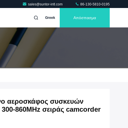
sales@suntor-intl.com
86-130-5810-0195
Απόσπασμα
Greek
νο αεροσκάφος συσκευών
300-860MHz σειράς camcorder