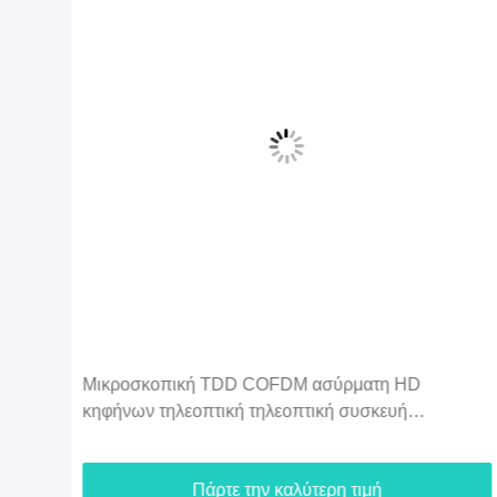
Οικονομία 2.4G 5km UAV 720P τηλεοπτικά & διπλά
στοιχεία συσκευών αποστολής σημάτων HDMI
ών
κηφήνων τηλεοπτικά - σύνδεση
Πάρτε την καλύτερη τιμή