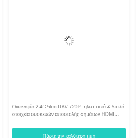
C50HPT 40-70km Mavlink 2.4GHz COFDM UAV
Video Transmitter Ultra μακράς εμβέλειας
UP/Downlink
Πάρτε την καλύτερη τιμή