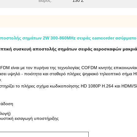
Βάρος:
130 Ζ
ποστολής σημάτων 2W 300-860MHz σειράς camcorder ασύρματο 
οπτική συσκευή αποστολής σημάτων σειράς αεροσκαφών μακριά
DM είναι με τον πυρήνα της τεχνολογίας COFDM κινητής επικοινωνία
ι υψηλό - ποιότητα και σταθερό πλήρες ψηφιακό τηλεοπτικό σήμα H
ν.
ίζει το πλήρες σχήμα κωδικοποίησης HD 1080P H.264 και HDMI/SDI,
ετάδοση
ιλογή)
ουστική εισαγωγή υποστήριξης