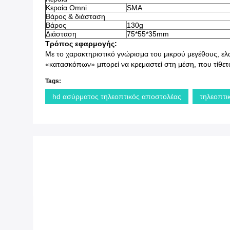
Κεραία Omni
SMA
Βάρος & διάσταση
Βάρος
130g
Διάσταση
75*55*35mm
Τρόπος εφαρμογής:
Με το χαρακτηριστικό γνώρισμα του μικρού μεγέθους, ε
«κατασκόπων» μπορεί να κρεμαστεί στη μέση, που τίθετ
Tags:
hd ασύρματος τηλεοπτικός αποστολέας
τηλεοπτι