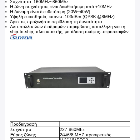
Συχνότητα: 160MHz~860Mhz
Η ζώνη συχνότητας είναι διευθετήσιμη από ±10MHz
Η δύναμη είναι διευθετήσιμη (20W~40W)
Υψηλή ευαισθησία, επάνω -103dBm (QPSK @8MHz)
Άριστος προξενήστε περίθλαση τη δυνατότητα.
Αντι-πολλαπλών διαδρομών παρέμβαση, κατάλληλη για τη
ship-to-ship, πλοίου-ακτής, μετάδοση σκάφος--αεροσκαφών
Προδιαγραφή
Συχνότητα
227-860Mhz
Εύρος ζώνης
2/4/6/8 MHZ προαιρετικός