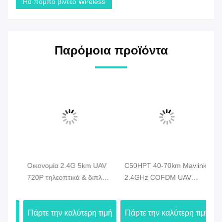
Hd πομπό βίντεο Wireless
Παρόμοια προϊόντα
Οικονομία 2.4G 5km UAV
C50HPT 40-70km Mavlink
C
720P τηλεοπτικά & διπλά
2.4GHz COFDM UAV
κα
στοιχεία συσκευών
Video Transmitter Ultra
βι
αποστολής σημάτων HDMI
μακράς εμβέλειας
Βι
ιμή
Πάρτε την καλύτερη τιμή
Πάρτε την καλύτερη τιμή
Πά
κηφήνων τηλεοπτικά -
UP/Downlink
σύ