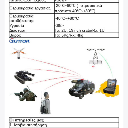
Κατανάλωση ισχύος
<50w>
-20℃~60℃ (- στρατιωτικά
Θερμοκρασία εργασίας
πρότυπα 40℃~+80℃)
Θερμοκρασία
-40°C~+80°C
αποθήκευσης
Υγρασία
<95>
Διάσταση
Tx: 2U, 19inch crate/Rx: 1U
Βάρος
Tx: 5Kg/Rx: 4kg
Οι υπηρεσίες μας
1.
Ισόβια συντήρηση