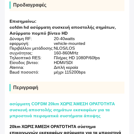
Προδιαγραφές
Επισημαίνω:
cofdm hd ασύρματη συσκευή αποστολής σημάτων
,
Ασύρματο πομπό βίντεο HD
Δύναμη RF:
20-40watts
εφαρμογή:
vehicle-mounted
Περιβάλλον μετάδοσης:
NLOS/LOS
συχνότητας:
160-860MHz
Τηλεοπτικό RES:
Πλήρες HD 1080P/60fps
Είσοδος βίντεο:
HDMI/SDI
Atenna:
Διπλή κεραία
Baud ποσοστό:
μέχρι 115200bps
Περιγραφή
ασύρματη COFDM 20km ΧΩΡΙΣ ΆΜΕΣΗ ΟΡΑΤΌΤΗΤΑ
συσκευή αποστολής σημάτων εκσκαφέων για τα
μπροστινά πειραματικά συστήματα άποψης
20km ΧΩΡΙΣ ΆΜΕΣΗ ΟΡΑΤΌΤΗΤΑ σύστημα
επικοινωνιών εκσκαφέων ασύρματο για τα μπροστινά