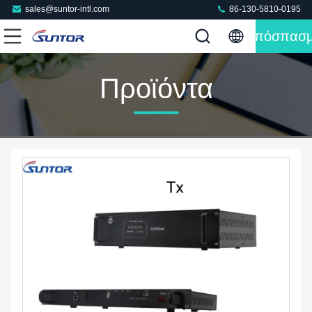
sales@suntor-intl.com
86-130-5810-0195
Απόσπασ
Προϊόντα