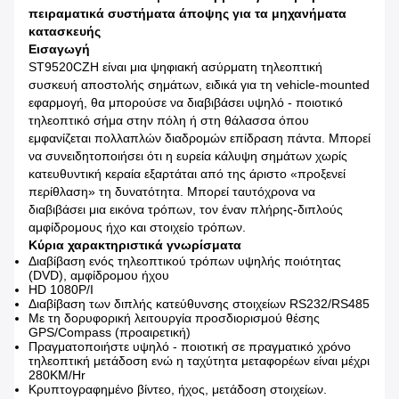
πειραματικά συστήματα άποψης για τα μηχανήματα
κατασκευής
Εισαγωγή
ST9520CZH είναι μια ψηφιακή ασύρματη τηλεοπτική
συσκευή αποστολής σημάτων, ειδικά για τη vehicle-mounted
εφαρμογή, θα μπορούσε να διαβιβάσει υψηλό - ποιοτικό
τηλεοπτικό σήμα στην πόλη ή στη θάλασσα όπου
εμφανίζεται πολλαπλών διαδρομών επίδραση πάντα. Μπορεί
να συνειδητοποιήσει ότι η ευρεία κάλυψη σημάτων χωρίς
κατευθυντική κεραία εξαρτάται από της άριστο «προξενεί
περίθλαση» τη δυνατότητα. Μπορεί ταυτόχρονα να
διαβιβάσει μια εικόνα τρόπων, τον έναν πλήρης-διπλούς
αμφίδρομους ήχο και στοιχείο τρόπων.
Κύρια χαρακτηριστικά γνωρίσματα
Διαβίβαση ενός τηλεοπτικού τρόπων υψηλής ποιότητας
(DVD), αμφίδρομου ήχου
HD 1080P/I
Διαβίβαση των διπλής κατεύθυνσης στοιχείων RS232/RS485
Με τη δορυφορική λειτουργία προσδιορισμού θέσης
GPS/Compass (προαιρετική)
Πραγματοποιήστε υψηλό - ποιοτική σε πραγματικό χρόνο
τηλεοπτική μετάδοση ενώ η ταχύτητα μεταφορέων είναι μέχρι
280KM/Hr
Κρυπτογραφημένο βίντεο, ήχος, μετάδοση στοιχείων.