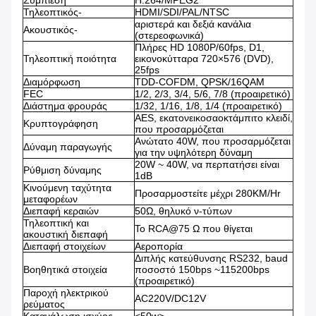
Συμπίεση
H.264/MPEG2
Τηλεοπτικός-
HDMI/SDI/PAL/NTSC
αριστερά και δεξιά κανάλια
Ακουστικός-
(στερεοφωνικά)
Πλήρες HD 1080P/60fps, D1,
Τηλεοπτική ποιότητα
εικονοκύτταρα 720×576 (DVD),
25fps
Διαμόρφωση
TDD-COFDM, QPSK/16QAM
FEC
1/2, 2/3, 3/4, 5/6, 7/8 (προαιρετικό)
Διάστημα φρουράς
1/32, 1/16, 1/8, 1/4 (προαιρετικό)
AES, εκατονεικοσαοκτάμπιτο κλειδί,
Κρυπτογράφηση
που προσαρμόζεται
Ανώτατο 40W, που προσαρμόζεται
Δύναμη παραγωγής
για την υψηλότερη δύναμη
20W ~ 40W, να περπατήσει είναι
Ρύθμιση δύναμης
1dB
Κινούμενη ταχύτητα
Προσαρμοστείτε μέχρι 280KM/Hr
μεταφορέων
Διεπαφή κεραιών
50Ω, θηλυκό ν-τύπων
Τηλεοπτική και
Το RCA@75 Ω που θίγεται
ακουστική διεπαφή
Διεπαφή στοιχείων
Αεροπορία
Διπλής κατεύθυνσης RS232, baud
Βοηθητικά στοιχεία
ποσοστό 150bps ~115200bps
(προαιρετικό)
Παροχή ηλεκτρικού
AC220V/DC12V
ρεύματος