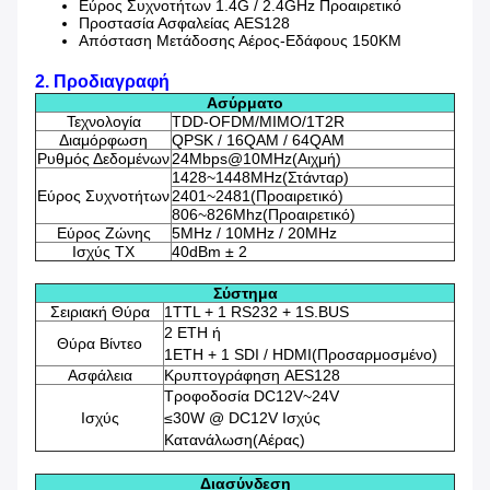
Εύρος Συχνοτήτων 1.4G / 2.4GHz Προαιρετικό
Προστασία Ασφαλείας AES128
Απόσταση Μετάδοσης Αέρος-Εδάφους 150KM
2. Προδιαγραφή
Ασύρματο
Τεχνολογία
TDD-OFDM/MIMO/1T2R
Διαμόρφωση
QPSK / 16QAM / 64QAM
Ρυθμός Δεδομένων
24Mbps@10MHz(Αιχμή)
1428~1448MHz(Στάνταρ)
Εύρος Συχνοτήτων
2401~2481(Προαιρετικό)
806~826Mhz(Προαιρετικό)
Εύρος Ζώνης
5MHz / 10MHz / 20MHz
Ισχύς TX
40dBm ± 2
Σύστημα
Σειριακή Θύρα
1TTL + 1 RS232 + 1S.BUS
2 ETH ή
Θύρα Βίντεο
1ETH + 1 SDI / HDMI(Προσαρμοσμένο)
Ασφάλεια
Κρυπτογράφηση AES128
Τροφοδοσία DC12V~24V
Ισχύς
≤30W @ DC12V Ισχύς
Κατανάλωση(Αέρας)
Διασύνδεση