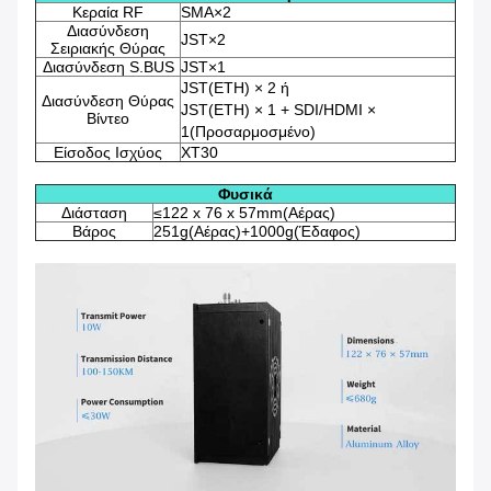
Κεραία RF
SMA×2
Διασύνδεση
JST×2
Σειριακής Θύρας
Διασύνδεση S.BUS
JST×1
JST(ETH) × 2 ή
Διασύνδεση Θύρας
JST(ETH) × 1 + SDI/HDMI ×
Βίντεο
1(Προσαρμοσμένο)
Είσοδος Ισχύος
XT30
Φυσικά
Διάσταση
≤122 x 76 x 57mm(Αέρας)
Βάρος
251g(Αέρας)+1000g(Έδαφος)