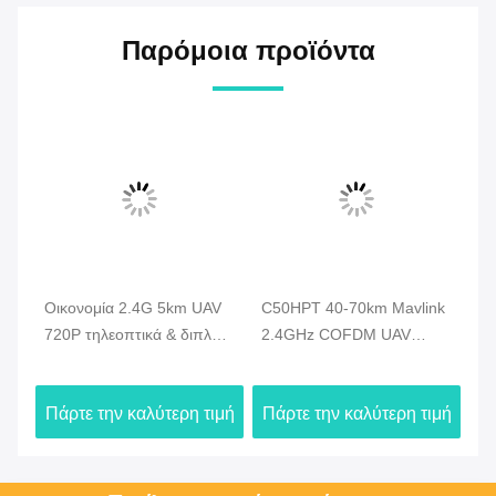
Παρόμοια προϊόντα
Οικονομία 2.4G 5km UAV
C50HPT 40-70km Mavlink
C
720P τηλεοπτικά & διπλά
2.4GHz COFDM UAV
κα
στοιχεία συσκευών
Video Transmitter Ultra
βι
αποστολής σημάτων HDMI
μακράς εμβέλειας
Βι
ιμή
Πάρτε την καλύτερη τιμή
Πάρτε την καλύτερη τιμή
Πά
κηφήνων τηλεοπτικά -
UP/Downlink
σύ
σύνδεση
δε