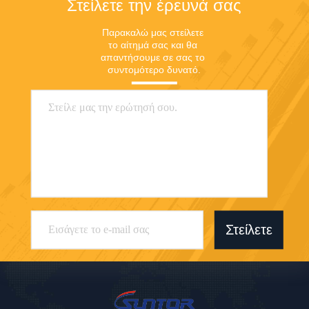
Στείλετε την έρευνά σας
Παρακαλώ μας στείλετε 
το αίτημά σας και θα 
απαντήσουμε σε σας το 
συντομότερο δυνατό.
Στείλετε