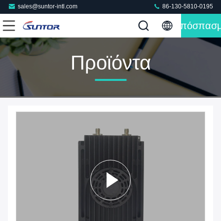
sales@suntor-intl.com
86-130-5810-0195
Απόσπασ
Προϊόντα