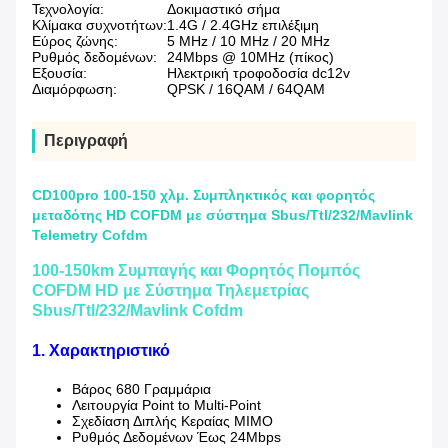
Τεχνολογία:
Δοκιμαστικό σήμα
Κλίμακα συχνοτήτων:
1.4G / 2.4GHz επιλέξιμη
Εύρος ζώνης:
5 MHz / 10 MHz / 20 MHz
Ρυθμός δεδομένων:
24Mbps @ 10MHz (πίκος)
Εξουσία:
Ηλεκτρική τροφοδοσία dc12v
Διαμόρφωση:
QPSK / 16QAM / 64QAM
Περιγραφή
CD100pro 100-150 χλμ. Συμπληκτικός και φορητός
μεταδότης HD COFDM με σύστημα Sbus/Ttl/232/Mavlink
Telemetry Cofdm
100-150km Συμπαγής και Φορητός Πομπός
COFDM HD με Σύστημα Τηλεμετρίας
Sbus/Ttl/232/Mavlink Cofdm
1. Χαρακτηριστικό
Βάρος 680 Γραμμάρια
Λειτουργία Point to Multi-Point
Σχεδίαση Διπλής Κεραίας MIMO
Ρυθμός Δεδομένων Έως 24Mbps