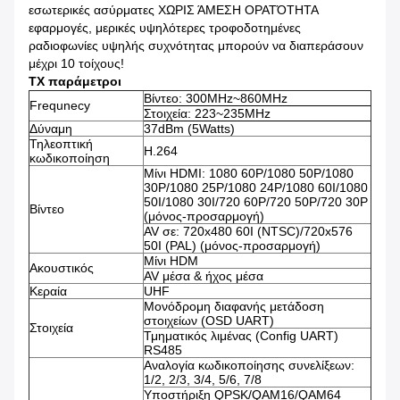
εσωτερικές ασύρματες ΧΩΡΙΣ ΆΜΕΣΗ ΟΡΑΤΌΤΗΤΑ
εφαρμογές, μερικές υψηλότερες τροφοδοτημένες
ραδιοφωνίες υψηλής συχνότητας μπορούν να διαπεράσουν
μέχρι 10 τοίχους!
TX παράμετροι
Βίντεο: 300MHz~860MHz
Frequnecy
Στοιχεία: 223~235MHz
Δύναμη
37dBm (5Watts)
Τηλεοπτική
H.264
κωδικοποίηση
Μίνι HDMI: 1080 60P/1080 50P/1080
30P/1080 25P/1080 24P/1080 60I/1080
50I/1080 30I/720 60P/720 50P/720 30P
Βίντεο
(μόνος-προσαρμογή)
AV σε: 720x480 60I (NTSC)/720x576
50I (PAL) (μόνος-προσαρμογή)
Μίνι HDM
Ακουστικός
AV μέσα & ήχος μέσα
Κεραία
UHF
Μονόδρομη διαφανής μετάδοση
στοιχείων (OSD UART)
Στοιχεία
Τμηματικός λιμένας (Config UART)
RS485
Αναλογία κωδικοποίησης συνελίξεων:
1/2, 2/3, 3/4, 5/6, 7/8
Υποστήριξη QPSK/QAM16/QAM64