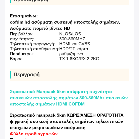
Επισημαίνω:
cofdm hd ασύρματη συσκευή αποστολής σημάτων
,
Ασύρματο πομπό βίντεο HD
Περιβάλλον:
NLOS/LOS
συχνότητας:
300-860MHZ
Τηλεοπτική παραγωγή:
HDMI και CVBS
Τηλεοπτική αποθήκευση:
HDD/TF κάρτα
Παράμετροι:
ρυθμιζόμενο
Βάρος:
TX 1.6KG/RX 2.2KG
Περιγραφή
Στρατιωτικό Manpack 5km ασύρματη συχνότητα
συσκευών αποστολής σημάτων 300-860Mhz συσκευών
αποστολής σημάτων HDMI COFDM
Στρατιωτικό manpack 5km ΧΩΡΙΣ ΆΜΕΣΗ ΟΡΑΤΌΤΗΤΑ
ψηφιακή συσκευή αποστολής σημάτων τηλεοπτικών
στοιχείων μικροκυμάτων ασύρματη
Φύλλο προδιαγραφών