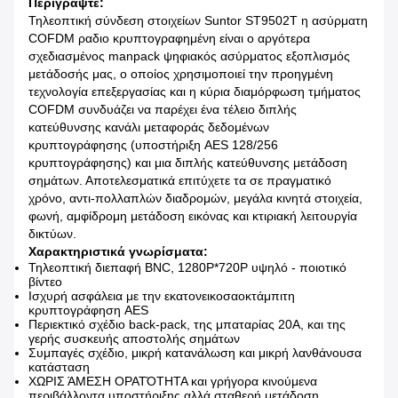
Περιγράψτε:
Τηλεοπτική σύνδεση στοιχείων Suntor ST9502T η ασύρματη
COFDM ραδιο κρυπτογραφημένη είναι ο αργότερα
σχεδιασμένος manpack ψηφιακός ασύρματος εξοπλισμός
μετάδοσής μας, ο οποίος χρησιμοποιεί την προηγμένη
τεχνολογία επεξεργασίας και η κύρια διαμόρφωση τμήματος
COFDM συνδυάζει να παρέχει ένα τέλειο διπλής
κατεύθυνσης κανάλι μεταφοράς δεδομένων
κρυπτογράφησης (υποστήριξη AES 128/256
κρυπτογράφησης) και μια διπλής κατεύθυνσης μετάδοση
σημάτων. Αποτελεσματικά επιτύχετε τα σε πραγματικό
χρόνο, αντι-πολλαπλών διαδρομών, μεγάλα κινητά στοιχεία,
φωνή, αμφίδρομη μετάδοση εικόνας και κτιριακή λειτουργία
δικτύων.
Χαρακτηριστικά γνωρίσματα:
Τηλεοπτική διεπαφή BNC, 1280P*720P υψηλό - ποιοτικό
βίντεο
Ισχυρή ασφάλεια με την εκατονεικοσαοκτάμπιτη
κρυπτογράφηση AES
Περιεκτικό σχέδιο back-pack, της μπαταρίας 20A, και της
γερής συσκευής αποστολής σημάτων
Συμπαγές σχέδιο, μικρή κατανάλωση και μικρή λανθάνουσα
κατάσταση
ΧΩΡΙΣ ΆΜΕΣΗ ΟΡΑΤΌΤΗΤΑ και γρήγορα κινούμενα
περιβάλλοντα υποστήριξης αλλά σταθερή μετάδοση