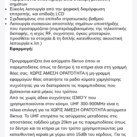
σημάτων
Εύκολη λειτουργία από την ψηφιακή διαμόρφωση
επιτροπής, και επίδειξη LCD
Σχεδιασμένος στο επίπεδο στρατιωτικός-βαθμού
Λειτουργία συσκευών αποστολής σημάτων υποστήριξης
που προσαρμόζεται (συμπεριλαμβανομένης της τηλεοπτικής
διεπαφής, η ισχύς RF, συχνότητα, όγκος μπαταριών,
προσθέτει τα στοιχεία & τη διπλής κατεύθυνσης ακουστική
λειτουργία κ.λπ.)
Εφαρμογή:
Προγραμματίζετε ένα ασύρματο δίκτυο όπου οι
παρεμποδίσεις όπως τα δέντρα ή τα κτήρια είναι στη γραμμή
θέας σας; ΧΩΡΙΣ ΆΜΕΣΗ ΟΡΑΤΌΤΗΤΑ ή μη-γραμμή
εφαρμογών θέας απαιτήστε τα ραδιο κύματα χαμηλότερης
συχνότητας για να διαπεράσετε τις παρεμποδίσεις που
βρίσκονται κατά μήκος του τρόπου.
Από τις χωρίς άδεια συχνότητες ΙΣΜΟΎ που
χρησιμοποιούνται στον κόσμο, UHF 300-900MHz είναι η
τέλεια επιλογή για τα ΧΩΡΊΣ ΆΜΕΣΗ ΟΡΑΤΌΤΗΤΑ ασύρματα
δίκτυα. Το UHF επιτρέπει τις ασύρματες μεταδόσεις στις
αποστάσεις ταξιδιού μέχρι 20km με τις παρεμποδίσεις όπως
το δέντρο και τα κτήρια με τον τρόπο χρησιμοποιώντας μια
κατευθυντική κεραία με γύρω από 15dBi του κέρδους. Για τις