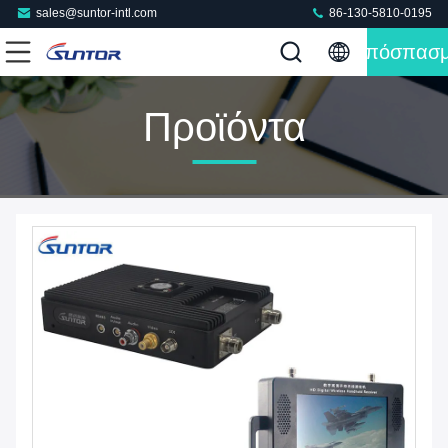
sales@suntor-intl.com
86-130-5810-0195
Απόσπασ
Προϊόντα