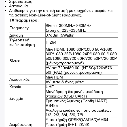
Στρατιωτικός
Αστυνομία
Διαθέσιμος για την οπτική επαφή μακροχρόνιας σειράς και
τις αστικές Non-Line-of-Sight εφαρμογές.
TX παράμετροι
Βίντεο: 300MHz~860MHz
Frequnecy
Στοιχεία: 223~235MHz
Δύναμη
37dBm (5Watts)
Τηλεοπτική
H.264
κωδικοποίηση
Μίνι HDMI: 1080 60P/1080 50P/1080
30P/1080 25P/1080 24P/1080 60I/1080
50I/1080 30I/720 60P/720 50P/720 30P
Βίντεο
(μόνος-προσαρμογή)
AV σε: 720x480 60I (NTSC)/720x576
50I (PAL) (μόνος-προσαρμογή)
Μίνι HDM
Ακουστικός
AV μέσα & ήχος μέσα
Κεραία
UHF
Μονόδρομη διαφανής μετάδοση
στοιχείων (OSD UART)
Στοιχεία
Τμηματικός λιμένας (Config UART)
RS485
Αναλογία κωδικοποίησης συνελίξεων:
1/2, 2/3, 3/4, 5/6, 7/8
Υποστήριξη QPSK/QAM16/QAM64
Διαμόρφωση
Υποστήριξη IFFT: 2K/8K