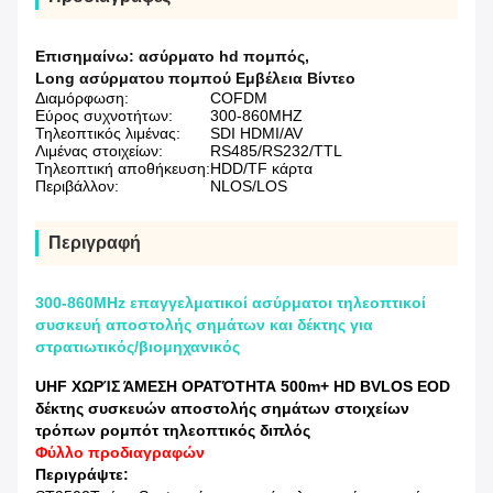
Επισημαίνω:
ασύρματο hd πομπός
,
Long ασύρματου πομπού Εμβέλεια Βίντεο
Διαμόρφωση:
COFDM
Εύρος συχνοτήτων:
300-860MHZ
Τηλεοπτικός λιμένας:
SDI HDMI/AV
Λιμένας στοιχείων:
RS485/RS232/TTL
Τηλεοπτική αποθήκευση:
HDD/TF κάρτα
Περιβάλλον:
NLOS/LOS
Περιγραφή
300-860MHz επαγγελματικοί ασύρματοι τηλεοπτικοί
συσκευή αποστολής σημάτων και δέκτης για
στρατιωτικός/βιομηχανικός
UHF ΧΩΡΊΣ ΆΜΕΣΗ ΟΡΑΤΌΤΗΤΑ 500m+ HD BVLOS EOD
δέκτης συσκευών αποστολής σημάτων στοιχείων
τρόπων ρομπότ τηλεοπτικός διπλός
Φύλλο προδιαγραφών
Περιγράψτε: