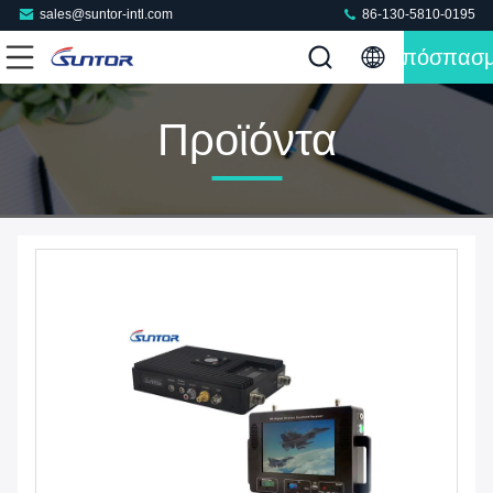
sales@suntor-intl.com
86-130-5810-0195
Απόσπασ
Προϊόντα