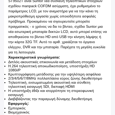
ST9502T είναι Suntor νέα συσκευή τηλεοπτικών στοιχείων
σχεδίου manpack COFDM ασύρματη, έχει ρυθμισμένο το
παράμετρος LCD, με τον ανεμιστήρα για να την κάνει τη
μακροπρόθεσμη εργασία χωρίς οποιοδήποτε ασφαλές
πρόβλημα. Προκειμένου να σιγουρευτείτε μπορείτε
πραγματικός - ο χρόνος να δει το βίντεο, σχέδιο Suntor μια
νέα εσωτερική μπαταρία δεκτών LCD, αυτό μπορεί επίσης να
αποθηκεύσει το βίντεο HD από USB την κίνηση λάμψης ή
την κάρτα 32G TF. Αυτό το αριθ. χρειάζεται το όργανο
ελέγχου, DVR και την μπαταρία. Παρέχετε τη μεγάλη ευκολία
για τη λειτουργία.
Χαρακτηριστικά γνωρίσματα:
Διπλός-ακουστικές επικοινωνία και μετάδοση στοιχείων
H.264 τηλεοπτική αποκωδικοποίηση, υποστήριξη HD
1080i/P
Κρυπτογράφηση μετάδοσης για την υψηλότερη ασφάλεια
2/3/4/5/6/7/8MHz πολλαπλάσιο εύρος ζώνης διευθετήσιμο
Τηλεοπτική, ενσωματωμένη ακουστική και σύνθετη
τηλεοπτική εισαγωγή SDI, διεπαφή HDMI
Η υποστήριξη έθιξε και ισορρόπησε τη στερεοφωνική
εισαγωγή
Διαβιβάζοντας την παραγωγή δύναμης διευθετήσιμη
Εφαρμογές:
Εμπορικός
Βιομηχανικός