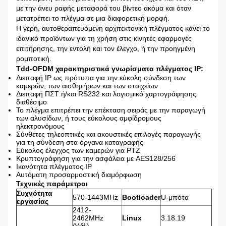
με την άνευ ραφής μεταφορά του βίντεο ακόμα και όταν
μετατρέπει το πλέγμα σε μια διαφορετική μορφή.
Η γερή, αυτοθεραπευόμενη αρχιτεκτονική πλέγματος κάνει το
ιδανικό προϊόντων για τη χρήση στις κινητές εφαρμογές
επιτήρησης, την εντολή και τον έλεγχο, ή την προηγμένη
ρομποτική.
Tdd-OFDM χαρακτηριστικά γνωρίσματα πλέγματος IP:
Διεπαφή IP ως πρότυπα για την εύκολη σύνδεση των
καμερών, των αισθητήρων και των στοιχείων
Διεπαφή ΠΣΤ ή/και RS232 και λογισμικό χαρτογράφησης
διαθέσιμο
Το πλέγμα επιτρέπει την επέκταση σειράς με την παραγωγή
των αλυσίδων, ή τους εύκολους αμφίδρομους
ηλεκτρονόμους
Σύνθετες τηλεοπτικές και ακουστικές επιλογές παραγωγής
για τη σύνδεση στα όργανα καταγραφής
Εύκολος έλεγχος των καμερών για PTZ
Κρυπτογράφηση για την ασφάλεια με AES128/256
Ικανότητα πλέγματος IP
Αυτόματη προσαρμοστική διαμόρφωση
Τεχνικές παράμετροι
Συχνότητα
570-1443MHz
Bootloader
U-μπότα
εργασίας
2412-
2462MHz
Linux
3.18.19