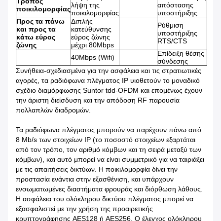
Τρόπος
λήψη της
απόστασης
ποικιλομορφίας
ποικιλομορφίας
υποστήριξης
Προς τα πάνω
Διπλής
Ρύθμιση
και προς τα
κατεύθυνσης
υποστήριξης
κάτω εύρος
εύρος ζώνης
RTS/CTS
ζώνης
μέχρι 80Mbps
Επίδειξη θέσης
40Mbps (Wifi)
σύνδεσης
Συνήθεια-σχεδιασμένα για την ασφάλεια και τις στρατιωτικές
αγορές, τα ραδιόφωνα πλέγματος IP υιοθετούν το μοναδικό
σχέδιο διαμόρφωσης Suntor tdd-OFDM και επομένως έχουν
την άριστη διείσδυση και την απόδοση RF παρουσία
πολλαπλών διαδρομών.
Τα ραδιόφωνα πλέγματος μπορούν να παρέχουν πάνω από
8 Mb/s των στοιχείων IP (το ποσοστό στοιχείων εξαρτάται
από τον τρόπο, τον αριθμό κόμβων και τη σειρά μεταξύ των
κόμβων), και αυτό μπορεί να είναι συμμετρικό για να ταιριάξει
με τις απαιτήσεις δικτύων. Η ποικιλομορφία δίνει την
προστασία ενάντια στην εξασθένιση, και υπάρχουν
ενσωματωμένες διαστήματα φρουράς και διόρθωση λάθους.
Η ασφάλεια του ολόκληρου δικτύου πλέγματος μπορεί να
εξασφαλιστεί με την χρήση της προαιρετικής
κρυπτογράφησης AES128 ή AES256. Ο έλεγχος ολόκληρου