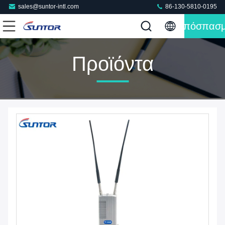
sales@suntor-intl.com
86-130-5810-0195
Απόσπασ
Προϊόντα