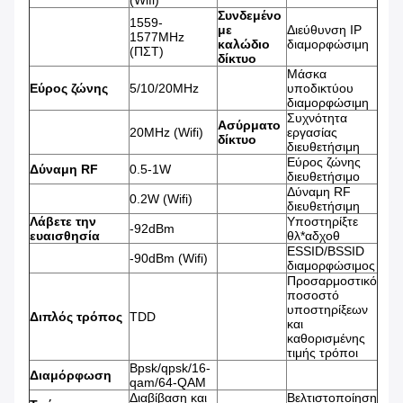
(Wifi)
Συνδεμένο
1559-
με
Διεύθυνση IP
1577MHz
καλώδιο
διαμορφώσιμη
(ΠΣΤ)
δίκτυο
Μάσκα
Εύρος ζώνης
5/10/20MHz
υποδικτύου
διαμορφώσιμη
Συχνότητα
Ασύρματο
20MHz (Wifi)
εργασίας
δίκτυο
διευθετήσιμη
Εύρος ζώνης
Δύναμη RF
0.5-1W
διευθετήσιμο
Δύναμη RF
0.2W (Wifi)
διευθετήσιμη
Λάβετε την
Υποστηρίξτε
-92dBm
ευαισθησία
θλ*αδχοθ
ESSID/BSSID
-90dBm (Wifi)
διαμορφώσιμος
Προσαρμοστικό
ποσοστό
υποστηρίξεων
Διπλός τρόπος
TDD
και
καθορισμένης
τιμής τρόποι
Bpsk/qpsk/16-
Διαμόρφωση
qam/64-QAM
Διαβίβαση και
Βελτιστοποίηση