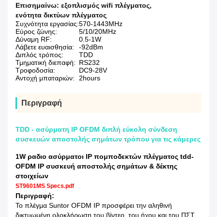
Επισημαίνω:
εξοπλισμός wifi πλέγματος
,
ενότητα δικτύων πλέγματος
Συχνότητα εργασίας:
570-1443MHz
Εύρος ζώνης:
5/10/20MHz
Δύναμη RF:
0.5-1W
Λάβετε ευαισθησία:
-92dBm
Διπλός τρόπος:
TDD
Τμηματική διεπαφή:
RS232
Τροφοδοσία:
DC9-28V
Αντοχή μπαταριών:
2hours
Περιγραφή
TDD - ασύρματη IP OFDM διπλή εύκολη σύνδεση
συσκευών αποστολής σημάτων τρόπου για τις κάμερες
1W ραδιο ασύρματοι IP πομποδεκτών πλέγματος tdd-
OFDM IP συσκευή αποστολής σημάτων & δέκτης
στοιχείων
ST9601MS Specs.pdf
Περιγραφή:
Το πλέγμα Suntor OFDM IP προσφέρει την αληθινή
δικτυωμένη ολοκλήρωση του βίντεο, του ήχου και του ΠΣΤ,