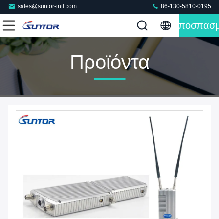
sales@suntor-intl.com
86-130-5810-0195
Απόσπασ
Προϊόντα