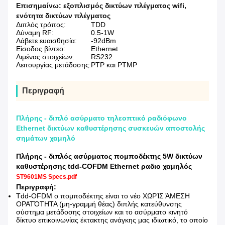
Επισημαίνω:
εξοπλισμός δικτύων πλέγματος wifi
,
ενότητα δικτύων πλέγματος
Διπλός τρόπος:
TDD
Δύναμη RF:
0.5-1W
Λάβετε ευαισθησία:
-92dBm
Είσοδος βίντεο:
Ethernet
Λιμένας στοιχείων:
RS232
Λειτουργίας μετάδοσης:
PTP και PTMP
Περιγραφή
Πλήρης - διπλό ασύρματο τηλεοπτικό ραδιόφωνο
Ethernet δικτύων καθυστέρησης συσκευών αποστολής
σημάτων χαμηλό
Πλήρης - διπλός ασύρματος πομποδέκτης 5W δικτύων
καθυστέρησης tdd-COFDM Ethernet ραδιο χαμηλός
ST9601MS Specs.pdf
Περιγραφή:
Tdd-OFDM ο πομποδέκτης είναι το νέο ΧΩΡΊΣ ΆΜΕΣΗ
ΟΡΑΤΌΤΗΤΑ (μη-γραμμή θέας) διπλής κατεύθυνσης
σύστημα μετάδοσης στοιχείων και το ασύρματο κινητό
δίκτυο επικοινωνίας έκτακτης ανάγκης μας ιδιωτικό, το οποίο