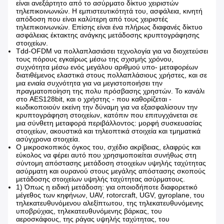
είναι ανεξάρτητο από το ασύρματο δίκτυο χειριστών
τηλεπικοινωνιών. Η εμπιστευτικότητά του, ασφάλεια, κινητή
απόδοση που είναι καλύτερη από τους χειριστές
τηλεπικοινωνιών. Επίσης είναι ένα πλήρως διαφανές δίκτυο
ασφάλειας έκτακτης ανάγκης μετάδοσης κρυπτογράφησης
στοιχείων.
Tdd-OFDM να πολλαπλασιάσει τεχνολογία για να διοχετεύσει
τους πόρους εγκαίρως μέσω της σχισμής χρόνου,
συχνότητα μέσω ενός μεγάλου αριθμού υπο- μεταφορέων
διατιθέμενος ελαστικά στους πολλαπλάσιους χρήστες, και σε
μια ενιαία συχνότητα για να μεγιστοποιήσει την
πραγματοποίηση της πολυ πρόσβασης χρηστών. Το κανάλι
στο AES128bit, και ο χρήστης - που καθορίζεται -
κωδικοποιούν εκείνη την δύναμη για να εξασφαλίσουν την
κρυπτογράφηση στοιχείων, κατόπιν που επιτυγχάνεται σε
μια σύνθετη μεταφορά περιβάλλοντος: μορφή συσκευασίας
στοιχείων, ακουστικά και τηλεοπτικά στοιχεία και τμηματικά
ασύγχρονα στοιχεία.
Ο μικροσκοπικός όγκος του, σχέδιο ακρίβειας, ελαφρύς και
εύκολος να φέρει αυτό που χρησιμοποιείται συνήθως στη
σύντομη απόστασης μετάδοση στοιχείων υψηλής ταχύτητας
ασύρματη και ουρανού στους μεγάλης απόστασης σκοπούς
μετάδοσης στοιχείων υψηλής ταχύτητας ασύρματους.
1)
Όπως η ειδική μετάδοση: για οποιοδήποτε διαφορετικό
μέγεθος των κηφήνων, UAV, rotorcraft, UGV, gyroplane, του
τηλεκατευθυνόμενου αλεξίπτωτου, της τηλεκατευθυνόμενης
υποβρύχιας, τηλεκατευθυνόμενης βάρκας, του
αεροσκάφους, της ράγας υψηλής ταχύτητας, του