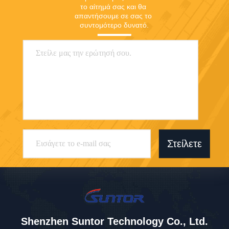
το αίτημά σας και θα 
απαντήσουμε σε σας το 
συντομότερο δυνατό.
Στείλετε
Shenzhen Suntor Technology Co., Ltd.