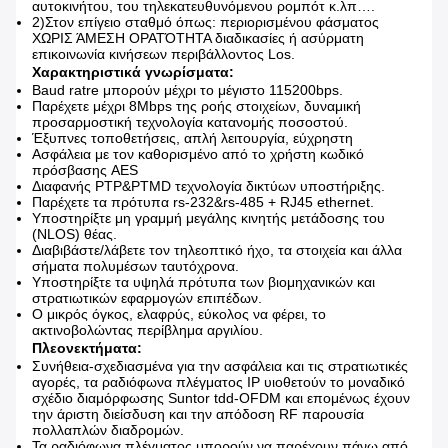
αυτοκινήτου, του τηλεκατευθυνόμενου ρομπότ κ.λπ….
2)Στον επίγειο σταθμό όπως: περιορισμένου φάσματος
ΧΩΡΙΣ ΆΜΕΣΗ ΟΡΑΤΌΤΗΤΑ διαδικασίες ή ασύρματη
επικοινωνία κινήσεων περιβάλλοντος Los.
Χαρακτηριστικά γνωρίσματα:
Baud ratre μπορούν μέχρι το μέγιστο 115200bps.
Παρέχετε μέχρι 8Mbps της ροής στοιχείων, δυναμική
προσαρμοστική τεχνολογία κατανομής ποσοστού.
Έξυπνες τοποθετήσεις, απλή λειτουργία, εύχρηστη
Ασφάλεια με τον καθορισμένο από το χρήστη κωδικό
πρόσβασης AES
Διαφανής PTP&PTMD τεχνολογία δικτύων υποστήριξης.
Παρέχετε τα πρότυπα rs-232&rs-485 + RJ45 ethernet.
Υποστηρίξτε μη γραμμή μεγάλης κινητής μετάδοσης του
(NLOS) θέας.
Διαβιβάστε/λάβετε τον τηλεοπτικό ήχο, τα στοιχεία και άλλα
σήματα πολυμέσων ταυτόχρονα.
Υποστηρίξτε τα υψηλά πρότυπα των βιομηχανικών και
στρατιωτικών εφαρμογών επιπέδων.
Ο μικρός όγκος, ελαφρύς, εύκολος να φέρει, το
ακτινοβολώντας περίβλημα αργιλίου.
Πλεονεκτήματα:
Συνήθεια-σχεδιασμένα για την ασφάλεια και τις στρατιωτικές
αγορές, τα ραδιόφωνα πλέγματος IP υιοθετούν το μοναδικό
σχέδιο διαμόρφωσης Suntor tdd-OFDM και επομένως έχουν
την άριστη διείσδυση και την απόδοση RF παρουσία
πολλαπλών διαδρομών.
Τα ραδιόφωνα πλέγματος μπορούν να παρέχουν πάνω από