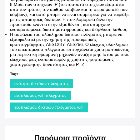
8 Mb/s των στοιχείων IP (το ποσοστό στοιχείων εξαρτάται
από τον τρόπο, τον αριθμό κόμβων και τη σειρά μεταξύ των
κόμβων), και αυτό μπορεί να είναι συμμετρικό για να ταιριάξει
με τις απαιτήσεις δικτύων. Η ποικιλομορφία δίνει την
προστασία ενάντια στην εξασθένιση, και υπάρχουν
ενσωματωμένες διαστήματα φρουράς και διόρθωση λάθους.
Η ασφάλεια του ολόκληρου δικτύου πλέγματος μπορεί να
εξασφαλιστεί με την χρήση της προαιρετικής
κρυπτογράφησης AES128 ή AES256. Ο έλεγχος ολόκληρου
του επεκταμένου πλέγματος επιτυγχάνεται χρησιμοποιώντας
μια περιεκτική εφαρμογή μηχανών αναζήτησης Ιστού με τους
ελέγχους μιας ενσωματωμένης χρήστης-φορτωμένης
χαρτογράφησης δυνατότητας και PTZ.
Tags:
ενότητα δικτύων πλέγματος
εξοπλισμός wifi πλέγματος
εξοπλισμός δικτύων πλέγματος wifi
Παρόμοια προϊόντα