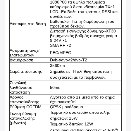
1080P60 τα υψηλά πολυμέσα
καθορισμού διασυνδέουν μίνι TX×1
LCD--Επίδειξη του κράτους RSSI και
συνδέσεων.
Buttons×5--Για τη διαμόρφωση του
Διεπαφές στο δέκτη
προτύπου δεκτών.
Διεπαφή εισαγωγής δύναμης--XT30
βιομηχανικός βαθμός συνεχές ρεύμα
9-24V ×1
SMA RF ×2
Ασύρματη ανοχή
FEC/MPEG
ελαττωμάτων
Διαμόρφωση
Dvb-t/dvb-t2/dvb-T2
3560km
Σειρά απόστασης
Σημειώσεις: Η αληθινή απόσταση
συσχετίζεται με το περιβάλλον.
Συνολική
λανθάνουσα
50ms
κατάσταση
Χρόνος
Λιγότερο από 1s μετά από το σήμα
επανασύνδεσης
έχει ανακτηθεί
Ρύθμιση COFDM
QPSK μονόδρομο
Τερματικό συσκευών αποστολής
Γενική δύναμη
κατανάλωσης
σημάτων: 25W
(μέγιστο)
Τερματικό δεκτών: 12W
Λειτουργούσα θερμοκρασία: -40-85℃