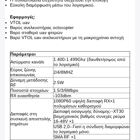
Η πολλαπλάσια συχνότητα διοχετεύει την επιλογή
Εύκολη διαμόρφωση μέσω του λογισμικού.
Εφαρμογές:
VTOL uav
Βαρύς ανελκυστήρας octocopter
Βαρύ σταθερό uav φτερών
Βαρύ VTOL uav ανελκυστήρων με τη μακροχρόνια αντοχή
Παράμετροι
1.400-1.499Ghz (διευθετήσιμος από
Ασύρματο κανάλι
το λογισμικό)
Εύρος ζώνης
2/4/8MHZ
επικοινωνίας
Δύναμη μετάδοσης
2.5W
RF
Ποσοστά στοιχείων
1.5/3/6Mbps
RX ευαισθησία
-103dbm
1080P60 υψηλή διεπαφή RX×1
πολυμέσων καθορισμού
Διεπαφή εισαγωγής δύναμης--XT30
Διεπαφές στη
βιομηχανικός βαθμός συνεχές ρεύμα
συσκευή αποστολής
16-48V ×1
σημάτων
USB 2,0--Γιατί η σύνδεση διαμορφώνει
το λογισμικό μόνο.
SMA RF ×1