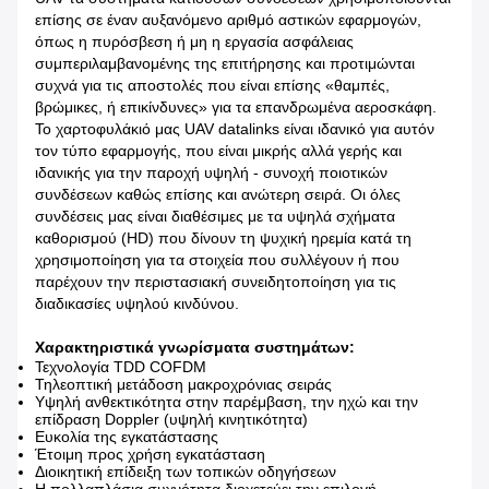
επίσης σε έναν αυξανόμενο αριθμό αστικών εφαρμογών,
όπως η πυρόσβεση ή μη η εργασία ασφάλειας
συμπεριλαμβανομένης της επιτήρησης και προτιμώνται
συχνά για τις αποστολές που είναι επίσης «θαμπές,
βρώμικες, ή επικίνδυνες» για τα επανδρωμένα αεροσκάφη.
Το χαρτοφυλάκιό μας UAV datalinks είναι ιδανικό για αυτόν
τον τύπο εφαρμογής, που είναι μικρής αλλά γερής και
ιδανικής για την παροχή υψηλή - συνοχή ποιοτικών
συνδέσεων καθώς επίσης και ανώτερη σειρά. Οι όλες
συνδέσεις μας είναι διαθέσιμες με τα υψηλά σχήματα
καθορισμού (HD) που δίνουν τη ψυχική ηρεμία κατά τη
χρησιμοποίηση για τα στοιχεία που συλλέγουν ή που
παρέχουν την περιστασιακή συνειδητοποίηση για τις
διαδικασίες υψηλού κινδύνου.
Χαρακτηριστικά γνωρίσματα συστημάτων:
Τεχνολογία TDD COFDM
Τηλεοπτική μετάδοση μακροχρόνιας σειράς
Υψηλή ανθεκτικότητα στην παρέμβαση, την ηχώ και την
επίδραση Doppler (υψηλή κινητικότητα)
Ευκολία της εγκατάστασης
Έτοιμη προς χρήση εγκατάσταση
Διοικητική επίδειξη των τοπικών οδηγήσεων