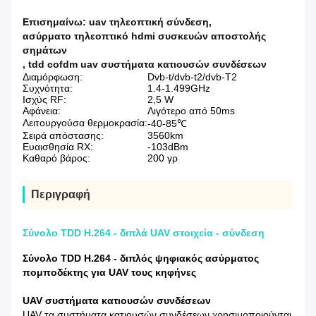
Επισημαίνω:
uav τηλεοπτική σύνδεση
,
ασύρματο τηλεοπτικό hdmi συσκευών αποστολής
σημάτων
,
tdd cofdm uav συστήματα κατιουσών συνδέσεων
Διαμόρφωση:
Dvb-t/dvb-t2/dvb-T2
Συχνότητα:
1.4-1.499GHz
Ισχύς RF:
2,5 W
Αφάνεια:
Λιγότερο από 50ms
Λειτουργούσα θερμοκρασία:
-40-85℃
Σειρά απόστασης:
3560km
Ευαισθησία RX:
-103dBm
Καθαρό βάρος:
200 γρ
Περιγραφή
Σύνολο TDD H.264 - διπλά UAV στοιχεία - σύνδεση
Σύνολο TDD H.264 - διπλός ψηφιακός ασύρματος
πομποδέκτης για UAV τους κηφήνες
UAV συστήματα κατιουσών συνδέσεων
UAV τα συστήματα κατιουσών συνδέσεων χρησιμοποιούνται