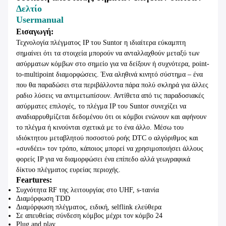
Δελτίο
Usermanual
Εισαγωγή:
Τεχνολογία πλέγματος IP του Suntor η ιδιαίτερα εύκαμπτη
σημαίνει ότι τα στοιχεία μπορούν να ανταλλαχθούν μεταξύ των
ασύρματων κόμβων στο σημείο για να δείξουν ή συχνότερα, point-
to-multipoint διαμορφώσεις. Ένα αληθινά κινητό σύστημα – ένα
που θα παραδώσει στα περιβάλλοντα πάρα πολύ σκληρά για άλλες
ραδιο λύσεις να αντιμετωπίσουν. Αντίθετα από τις παραδοσιακές
ασύρματες επιλογές, το πλέγμα IP του Suntor συνεχίζει να
αναδιαρρυθμίζεται δεδομένου ότι οι κόμβοι ενώνουν και αφήνουν
το πλέγμα ή κινούνται σχετικά με το ένα άλλο. Μέσω του
ιδιόκτητου μεταβλητού ποσοστού ροής DTC ο αλγόριθμος και
«συνδέει» τον τρόπο, κάποιος μπορεί να χρησιμοποιήσει άλλους
φορείς IP για να διαμορφώσει ένα επίπεδο αλλά γεωγραφικά
δίκτυο πλέγματος ευρείας περιοχής.
Feartures:
Συχνότητα RF της λειτουργίας στο UHF, s-ταινία
Διαμόρφωση TDD
Διαμόρφωση πλέγματος, ειδική, selflink ελεύθερα
Σε απευθείας σύνδεση κόμβος μέχρι τον κόμβο 24
Plug and play