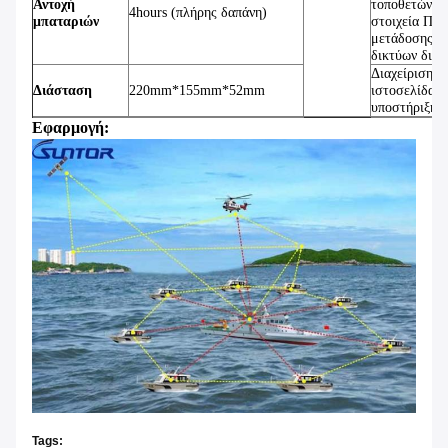
Αντοχή
τοποθετώντα
4hours (πλήρης δαπάνη)
μπαταριών
στοιχεία ΠΣ
μετάδοσης
δικτύων διαφ
Διαχείριση
Διάσταση
220mm*155mm*52mm
ιστοσελίδας
υποστήριξης
Εφαρμογή:
Tags: