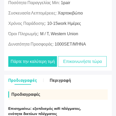
Ποσότητα Παραγγελίας Min:
1pair
Συσκευασία Λεπτομέρειες:
Χαρτοκιβώτιο
Χρόνος Παράδοσης:
10-15work Ημέρες
Όροι Πληρωμής:
Μ / Τ, Western Union
Δυνατότητα Προσφοράς:
1000SET/ΜΉΝΑ
Πάρτε την καλύτερη τιμή
Επικοινωνήστε τώρα
Προδιαγραφές
Περιγραφή
Προδιαγραφές
Επισημαίνω:
εξοπλισμός wifi πλέγματος
,
ενότητα δικτύων πλέγματος