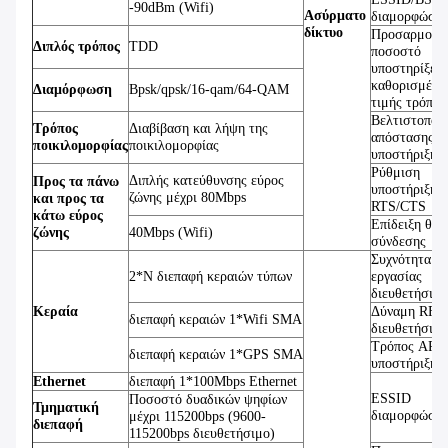
-90dBm (Wifi)
Ασύρματο
διαμορφώσιμ
δίκτυο
Προσαρμοστ
Διπλός τρόπος
TDD
ποσοστό
υποστηρίξεων
καθορισμένη
Διαμόρφωση
Bpsk/qpsk/16-qam/64-QAM
τιμής τρόποι
Βελτιστοποί
Τρόπος
Διαβίβαση και λήψη της
απόστασης
ποικιλομορφίας
ποικιλομορφίας
υποστήριξης
Ρύθμιση
Διπλής κατεύθυνσης εύρος
Προς τα πάνω
υποστήριξης
ζώνης μέχρι 80Mbps
και προς τα
RTS/CTS
κάτω εύρος
Επίδειξη θέσ
ζώνης
40Mbps (Wifi)
σύνδεσης
Συχνότητα
2*N διεπαφή κεραιών τύπων
εργασίας
διευθετήσιμη
Κεραία
Δύναμη RF
διεπαφή κεραιών 1*Wifi SMA
διευθετήσιμη
Τρόπος AP
διεπαφή κεραιών 1*GPS SMA
υποστήριξης
Ethernet
διεπαφή 1*100Mbps Ethernet
ESSID
Ποσοστό δυαδικών ψηφίων
Τμηματική
διαμορφώσιμ
μέχρι 115200bps (9600-
διεπαφή
115200bps διευθετήσιμο)