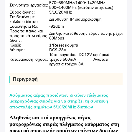
570~590MHz/1400~1420MHz
Συχνότητα εργασίας:
500~1400MHz (κατόπιν αιτήσεως)
Εύρος ζώνης:
5/10/20MHz
Συνδεμένο με
Διεύθυνση IP διαμορφώσιμη
καλώδιο δίκτυο:
Ευαισθησία Rx:
-92dBm
Προς τα πάνω και
Διπλής κατεύθυνσης εύρος ζώνης μέχρι
προς τα κάτω εύρος
80Mbps
ζώνης:
Κλειδί:
1*Reset κουμπί
Δύναμη:
DC9-28V
Τάση εργασίας: DC12V εφεδρικό
Κατανάλωση ισχύος:
τρέχον 500mA Ανώτατη
εργασία τρέχον 3A
Περιγραφή
Ασύρματος αέρας προϊόντων δικτύων πλέγματος
μακροχρόνιας σειράς για να στηρίξει τη συσκευή
αποστολής σημάτων 5/10/20MHz δικτύων
Αληθινός και πιό προηγμένος αέρας
μακροχρόνιας σειράς πλέγματος ασύρματος στη
συσκευή αποστολής σημάτων επίγειων δικτύων