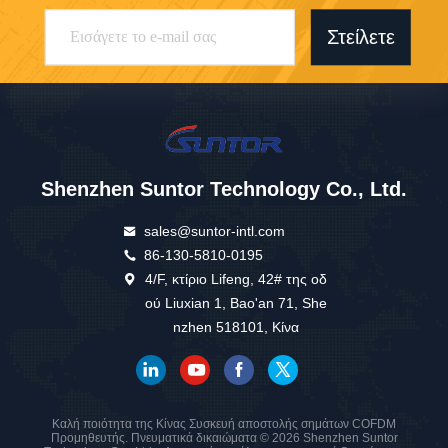
Στείλετε
Shenzhen Suntor Technology Co., Ltd.
sales@suntor-intl.com
86-130-5810-0195
4/F, κτίριο Lifeng, 42# της οδ
ού Liuxian 1, Bao'an 71, She
nzhen 518101, Κίνα
Καλή ποιότητα της Κίνας Συσκευή αποστολής σημάτων COFDM
Προμηθευτής. Πνευματικά δικαιώματα © 2026 Shenzhen Suntor