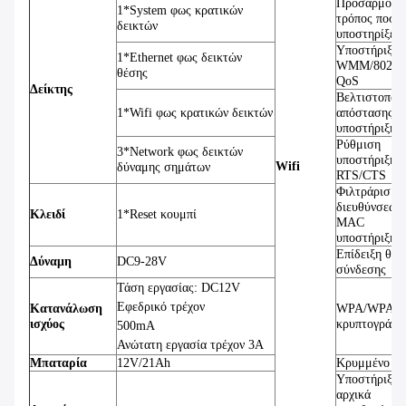
Προσαρμοστ
1*System φως κρατικών
τρόπος ποσο
δεικτών
υποστηρίξεω
Υποστήριξη
1*Ethernet φως δεικτών
WMM/802.1
θέσης
QoS
Δείκτης
Βελτιστοποί
1*Wifi φως κρατικών δεικτών
απόστασης
υποστήριξης
Ρύθμιση
3*Network φως δεικτών
υποστήριξης
Wifi
δύναμης σημάτων
RTS/CTS
Φιλτράρισμα
διευθύνσεων 
Κλειδί
1*Reset κουμπί
MAC
υποστήριξης
Επίδειξη θέσ
Δύναμη
DC9-28V
σύνδεσης
Τάση εργασίας: DC12V
Εφεδρικό τρέχον
Κατανάλωση
WPA/WPA2
ισχύος
κρυπτογράφη
500mA
Ανώτατη εργασία τρέχον 3A
Μπαταρία
12V/21Ah
Κρυμμένο E
Υποστήριξης
αρχικά