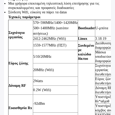
Μια γρήγορα επεκταμένη τηλεοπτική λύση επιτήρησης για τις
συγκεκαλυμμένες και προφανείς διαδικασίες
Σύνδεση Wifi, εύκολη να πάρει τα datas
Τεχνικές παράμετροι
570~590MHz/1400~1420MHz
500~1400MHz (κατόπιν
Bootloader
U-μπότα
Συχνότητα
αιτήσεως)
εργασίας
2412-2462MHz (Wifi)
Linux
3.18.19
Διεύθυνση IP
1559-1577MHz (ΠΣΤ)
Συνδεμένο
διαμορφώσιμ
με
Μάσκα
καλώδιο
5/10/20MHz
υποδικτύου
δίκτυο
διαμορφώσιμ
Εύρος ζώνης
Συχνότητα
20MHz (Wifi)
εργασίας
διευθετήσιμη
Εύρος ζώνης
2Watts
διευθετήσιμο
Δύναμη RF
Δύναμη RF
0.2W (Wifi)
διευθετήσιμη
Υποστήριξη
θλ*αδχοθ
-92dBm
Υποστήριξη 
Ευαισθησία Rx
κόμβος ανώτ
ESSID/BSSI