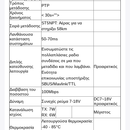
Τρόπος
PTP
μετάδοσης
Χρόνος
< 30s="">
ξεκινήματος
ST5NPT: Αέρας για να
Σειρά μετάδοσης
στηρίξει 58km
Λανθάνουσα
κατάσταση
50-70ms
συστημάτων
Ενσωματώστε τις
πολλαπλάσιες ραδιο
συνδέσεις σε μια που
Διπλής
κατεύθυνσης
μεταδίδει και που λαμβάνει.
Προαιρετικός
λειτουργία
Ενότητα
επικοινωνίας υποστήριξης
SBUS/Mavlink/TTL
Διαβίβαση του
100Mbps
ποσοστού
DC7~18V
Δύναμη
Συνεχές ρεύμα 7-18V
προαιρετικός
TX: 7W
Κατανάλωση
Μέγιστος
ισχύος
RX: 6W
Λειτουργούσα θερμοκρασία:
-40 - 85°C
Θερμοκρασία