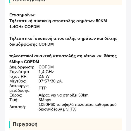
Επισημαίνω:
Τηλεοπτική συσκευή αποστολής σημάτων 50KM
1.4GHz COFDM
,
Τηλεοπτικοί συσκευή αποστολής σημάτων και δέκτης
διαμόρφωσης COFDM
,
τηλεοπτικοί συσκευή αποστολής σημάτων και δέκτης
6Mbps COFDM
Διαμόρφωση:
COFDM
Συχνότητα:
1,4 GHz
Ισχύς RF:
2,5 W
Μέγεθος:
97*57*30 χιλ.
Λειτουργία
PTP
μετάδοσης:
Εύρος:
Αέρας για να στηρίξει 50km
Τιμή:
6Mbps
1080P60 τα υψηλά πολυμέσα καθορισμού
Διεπαφή:
διασυνδέουν μίνι TX
Περιγραφή