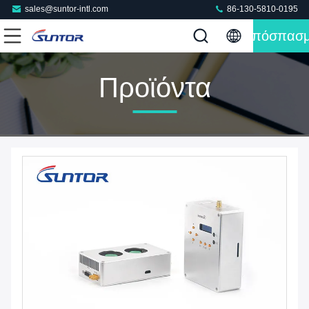
sales@suntor-intl.com
86-130-5810-0195
Απόσπασ
Προϊόντα