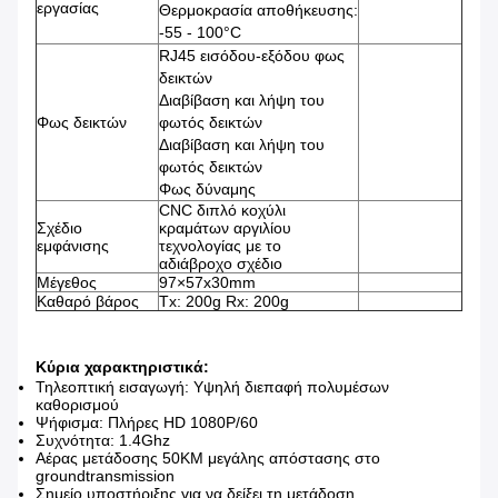
εργασίας
Θερμοκρασία αποθήκευσης:
-55 - 100°C
RJ45 εισόδου-εξόδου φως
δεικτών
Διαβίβαση και λήψη του
Φως δεικτών
φωτός δεικτών
Διαβίβαση και λήψη του
φωτός δεικτών
Φως δύναμης
CNC διπλό κοχύλι
Σχέδιο
κραμάτων αργιλίου
εμφάνισης
τεχνολογίας με το
αδιάβροχο σχέδιο
Μέγεθος
97×57x30mm
Καθαρό βάρος
Tx: 200g Rx: 200g
Κύρια χαρακτηριστικά:
Τηλεοπτική εισαγωγή: Υψηλή διεπαφή πολυμέσων
καθορισμού
Ψήφισμα: Πλήρες HD 1080P/60
Συχνότητα: 1.4Ghz
Αέρας μετάδοσης 50KM μεγάλης απόστασης στο
groundtransmission
Σημείο υποστήριξης για να δείξει τη μετάδοση