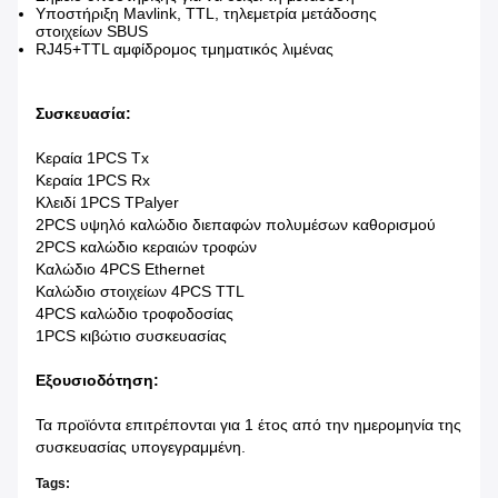
Υποστήριξη Mavlink, TTL,
τηλεμετρία
μετάδοσης
στοιχείων SBUS
RJ45+TTL αμφίδρομος τμηματικός λιμένας
Συσκευασία:
Κεραία 1PCS Tx
Κεραία 1PCS Rx
Κλειδί 1PCS TPalyer
2PCS υψηλό καλώδιο διεπαφών πολυμέσων καθορισμού
2PCS καλώδιο κεραιών τροφών
Καλώδιο 4PCS Ethernet
Καλώδιο στοιχείων 4PCS TTL
4PCS καλώδιο τροφοδοσίας
1PCS κιβώτιο συσκευασίας
Εξουσιοδότηση:
Τα προϊόντα επιτρέπονται για 1 έτος από την ημερομηνία της
συσκευασίας υπογεγραμμένη.
Tags: