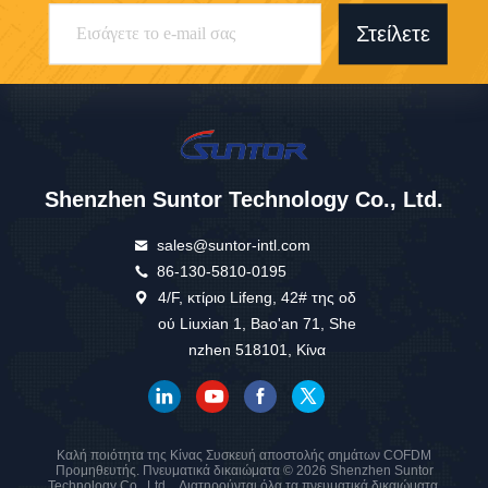
Στείλετε
Shenzhen Suntor Technology Co., Ltd.
sales@suntor-intl.com
86-130-5810-0195
4/F, κτίριο Lifeng, 42# της οδ
ού Liuxian 1, Bao'an 71, She
nzhen 518101, Κίνα
Καλή ποιότητα της Κίνας Συσκευή αποστολής σημάτων COFDM
Προμηθευτής. Πνευματικά δικαιώματα © 2026 Shenzhen Suntor
Technology Co., Ltd. . Διατηρούνται όλα τα πνευματικά δικαιώματα.