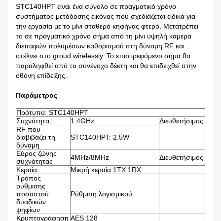
STC140HPT είναι ένα σύνολο σε πραγματικό χρόνο
συστήματος μετάδοσης εικόνας που σχεδιάζεται ειδικά για
την εργασία με το μίνι σταθερό κηφήνας φτερό. Μετατρέπει
το σε πραγματικό χρόνο σήμα από τη μίνι υψηλή κάμερα
διεπαφών πολυμέσων καθορισμού στη δύναμη RF και
στέλνει στο groud wirelessly. Το επιστρεφόμενο σήμα θα
παραληφθεί από το συνένοχο δέκτη και θα επιδειχθεί στην
οθόνη επίδειξης.
Παράμετρος
Πρότυπο: STC140HPT
Συχνότητα
1.4GHz
Διευθετήσιμος
RF που
διαβιβάζει τη
STC140HPT: 2.5W
δύναμη
Εύρος ζώνης
4MHz/8MHz
Διευθετήσιμος
συχνότητας
Κεραία
Μικρή κεραία 1TX 1RX
Τρόπος
ρύθμισης
ποσοστού
Ρύθμιση λογισμικού
δυαδικών
ψηφίων
Κρυπτογράφηση
AES 128