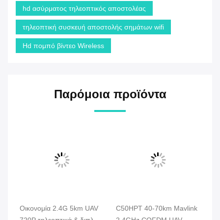
hd ασύρματος τηλεοπτικός αποστολέας
τηλεοπτική συσκευή αποστολής σημάτων wifi
Hd πομπό βίντεο Wireless
Παρόμοια προϊόντα
Οικονομία 2.4G 5km UAV
C50HPT 40-70km Mavlink
C
720P τηλεοπτικά & διπλά
2.4GHz COFDM UAV
κα