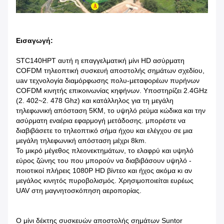
Εισαγωγή:
STC140HPT αυτή η επαγγελματική μίνι HD ασύρματη
COFDM τηλεοπτική συσκευή αποστολής σημάτων σχεδίου,
uav τεχνολογία διαμόρφωσης πολυ-μεταφορέων πυρήνων
COFDM κινητής επικοινωνίας κηφήνων. Υποστηρίζει 2.4GHz
(2. 402~2. 478 Ghz) και κατάλληλος για τη μεγάλη
τηλεφωνική απόσταση 5KM, το υψηλό ρεύμα κώδικα και την
ασύρματη εναέρια εφαρμογή μετάδοσης. μπορέστε να
διαβιβάσετε το τηλεοπτικό σήμα ήχου και ελέγχου σε μια
μεγάλη τηλεφωνική απόσταση μέχρι 8km.
Το μικρό μέγεθος πλεονεκτημάτων, το ελαφρύ και υψηλό
εύρος ζώνης του που μπορούν να διαβιβάσουν υψηλό -
ποιοτικοί πλήρεις 1080P HD βίντεο και ήχος ακόμα κι αν
μεγάλος κινητός πυροβολισμός. Χρησιμοποιείται ευρέως
UAV στη μαγνητοσκόπηση αεροπορίας.
Ο μίνι δέκτης συσκευών αποστολής σημάτων Suntor