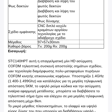
Διαβίβαση και λήψη του
Φως δεικτών
φωτός δεικτών
Διαβίβαση και λήψη του
φωτός δεικτών
Φως δύναμης
CNC διπλό κοχύλι
κραμάτων αργιλίου
Σχέδιο εμφάνισης
τεχνολογίας με το
αδιάβροχο σχέδιο
Μέγεθος
97×57x30mm
Καθαρό βάρος
Tx: 200g Rx: 200g
Εισαγωγή:
STC140HPT αυτή η επαγγελματική μίνι HD ασύρματη
COFDM τηλεοπτική συσκευή αποστολής σημάτων σχεδίου,
uav τεχνολογία διαμόρφωσης πολυ-μεταφορέων πυρήνων
COFDM κινητής επικοινωνίας κηφήνων. Υποστηρίζει 1.4GHz
(
1.400-1.499Ghz
) και κατάλληλος για τη μεγάλη τηλεφωνική
απόσταση 5KM, το υψηλό ρεύμα κώδικα και την ασύρματη
εναέρια εφαρμογή μετάδοσης. μπορέστε να διαβιβάσετε το
τηλεοπτικό σήμα ήχου και ελέγχου σε μια μεγάλη τηλεφωνική
απόσταση μέχρι 8km.
Το μικρό μέγεθος πλεονεκτημάτων, το ελαφρύ και υψηλό
εύρος ζώνης του που μπορούν να διαβιβάσουν υψηλό -