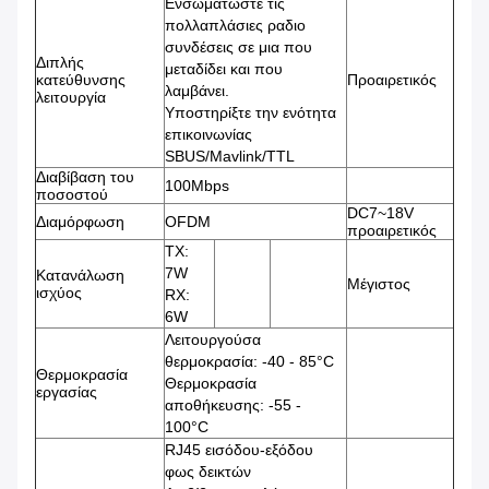
Ενσωματώστε τις
πολλαπλάσιες ραδιο
συνδέσεις σε μια που
Διπλής
μεταδίδει και που
κατεύθυνσης
Προαιρετικός
λαμβάνει.
λειτουργία
Υποστηρίξτε την ενότητα
επικοινωνίας
SBUS/Mavlink/TTL
Διαβίβαση του
100Mbps
ποσοστού
DC7~18V
Διαμόρφωση
OFDM
προαιρετικός
TX:
7W
Κατανάλωση
Μέγιστος
ισχύος
RX:
6W
Λειτουργούσα
θερμοκρασία: -40 - 85°C
Θερμοκρασία
Θερμοκρασία
εργασίας
αποθήκευσης: -55 -
100°C
RJ45 εισόδου-εξόδου
φως δεικτών