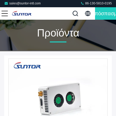
sales@suntor-intl.com
86-130-5810-0195
Απόσπασ
Προϊόντα