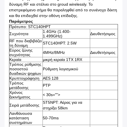
δύναμη RF και στέλνει στο groud wirelessly. Το
επιστρεφόμενο σήμα θα παραληφθεί από το συνένοχο δέκτη
και θα επιδειχθεί στην οθόνη επίδειξης.
Παράμετρος
Πρότυπο: STC140HPT
1.4GHz (1.400-
Συχνότητα
Διευθετήσιμος
1.499GHz)
RF που διαβιβάζει
STC140HPT: 2.5W
τη δύναμη
Εύρος ζώνης
4MHz/8MHz
Διευθετήσιμος
συχνότητας
Κεραία
μικρή κεραία 1TX 1RX
Τρόπος ρύθμισης
ποσοστού
Ρύθμιση λογισμικού
δυαδικών ψηφίων
Κρυπτογράφηση
AES 128
Τρόπος
PTP
μετάδοσης
Χρόνος
< 30s="">
ξεκινήματος
ST5NPT: Αέρας για να
Σειρά μετάδοσης
στηρίξει 58km
Λανθάνουσα
κατάσταση
50-70ms
συστημάτων