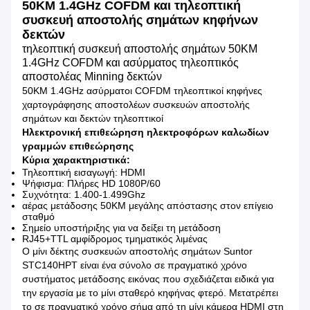
50KM 1.4GHz COFDM και τηλεοπτική
συσκευή αποστολής σημάτων κηφήνων
δεκτών
τηλεοπτική συσκευή αποστολής σημάτων 50KM
1.4GHz COFDM και ασύρματος τηλεοπτικός
αποστολέας Minning δεκτών
50KM 1.4GHz ασύρματοι COFDM τηλεοπτικοί κηφήνες
χαρτογράφησης αποστολέων συσκευών αποστολής
σημάτων και δεκτών τηλεοπτικοί
Ηλεκτρονική επιθεώρηση ηλεκτροφόρων καλωδίων
γραμμών επιθεώρησης
Κύρια χαρακτηριστικά:
Τηλεοπτική εισαγωγή: HDMI
Ψήφισμα: Πλήρες HD 1080P/60
Συχνότητα: 1.400-1.499Ghz
αέρας μετάδοσης 50KM μεγάλης απόστασης στον επίγειο
σταθμό
Σημείο υποστήριξης για να δείξει τη μετάδοση
RJ45+TTL αμφίδρομος τμηματικός λιμένας
Ο μίνι δέκτης συσκευών αποστολής σημάτων Suntor
STC140HPT είναι ένα σύνολο σε πραγματικό χρόνο
συστήματος μετάδοσης εικόνας που σχεδιάζεται ειδικά για
την εργασία με το μίνι σταθερό κηφήνας φτερό. Μετατρέπει
το σε πραγματικό χρόνο σήμα από τη μίνι κάμερα HDMI στη