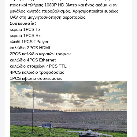
ποιοτικοί πλήρεις 1080P HD βίντεο και ήχος ακόμα κι αν
μεγάλος κινητός πυροβολισμός. Χρησιμοποιείται ευρέως
UAV στη μαγνητοσκόπηση αεροπορίας.
Συσκευασία:
κεραία 1PCS Tx
κεραία 1PCS Rx
κλειδί 1PCS TPalyer
καλώδιο 2PCS HDMI
2PCS καλώδιο κεραιών τροφών
καλώδιο 4PCS Ethernet
καλώδιο στοιχείων 4PCS TTL
4PCS καλώδιο τροφοδοσίας
1PCS κιβώτιο συσκευασίας