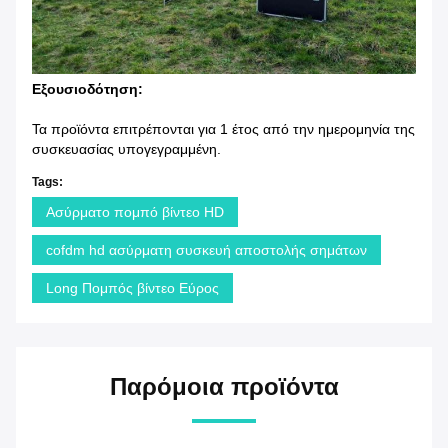
Εξουσιοδότηση:
Τα προϊόντα επιτρέπονται για 1 έτος από την ημερομηνία της
συσκευασίας υπογεγραμμένη.
Tags:
Ασύρματο πομπό βίντεο HD
cofdm hd ασύρματη συσκευή αποστολής σημάτων
Long Πομπός βίντεο Εύρος
Παρόμοια προϊόντα