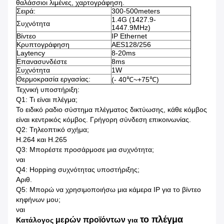
θαλάσσιοι λιμένες, χαρτογράφηση.
Σειρά:
300-500meters
1.4G (1427.9-
Συχνότητα
1447.9MHz)
Βίντεο
IP Ethernet
Κρυπτογράφηση
AES128/256
Laytency
8-20ms
Επανασυνδέστε
8ms
Συχνότητα
1W
Θερμοκρασία εργασίας:
(- 40
℃~+75℃
)
Τεχνική υποστήριξη:
Q1: Τι είναι πλέγμα;
Το ειδικό ραδιο σύστημα πλέγματος δικτύωσης, κάθε κόμβος
είναι κεντρικός κόμβος. Γρήγορη σύνδεση επικοινωνίας.
Q2: Τηλεοπτικό σχήμα;
H.264 και H.265
Q3: Μπορέστε προσάρμοσε μια συχνότητα;
ναι
Q4: Hopping συχνότητας υποστήριξης;
Αριθ.
Q5: Μπορώ να χρησιμοποιήσω μια κάμερα IP για το βίντεο
κηφήνων μου;
ναι
το πλέγμα
μερών προϊόντων
Κατάλογος
για