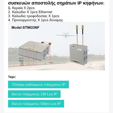
συσκευών αποστολής σημάτων IP κηφήνων
:
1.
Κεραία Χ 2pcs
2. Καλώδιο Χ 1pcs Ethernet
3. Καλώδιο τροφοδοσίας Χ 1pcs
4. Προσαρμοστής Χ 1pcs δύναμης
Tags:
70mbps ραδιόφωνο πλέγματος IP
δίκτυο πλέγματος 1W Los IP
δίκτυο πλέγματος 50km Los IP