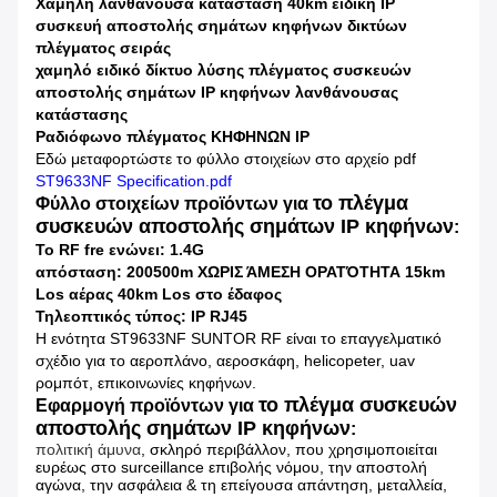
Χαμηλή λανθάνουσα κατάσταση 40km ειδική IP
συσκευή αποστολής σημάτων κηφήνων δικτύων
πλέγματος σειράς
χαμηλό ειδικό δίκτυο λύσης πλέγματος συσκευών
αποστολής σημάτων IP κηφήνων λανθάνουσας
κατάστασης
Ραδιόφωνο πλέγματος ΚΗΦΗΝΩΝ IP
Εδώ μεταφορτώστε το φύλλο στοιχείων στο αρχείο pdf
ST9633NF Specification.pdf
το πλέγμα
Φύλλο στοιχείων προϊόντων για
συσκευών αποστολής σημάτων IP κηφήνων
:
Το RF fre ενώνει: 1.4G
απόσταση: 200500m ΧΩΡΙΣ ΆΜΕΣΗ ΟΡΑΤΌΤΗΤΑ 15km
Los αέρας 40km Los στο έδαφος
Τηλεοπτικός τύπος: IP RJ45
Η ενότητα ST9633NF SUNTOR RF είναι το επαγγελματικό
σχέδιο για το αεροπλάνο, αεροσκάφη, helicopeter, uav
ρομπότ, επικοινωνίες κηφήνων.
το πλέγμα συσκευών
Εφαρμογή προϊόντων για
αποστολής σημάτων IP κηφήνων
:
πολιτική άμυνα
, σκληρό περιβάλλον, που χρησιμοποιείται
ευρέως στο surceillance επιβολής νόμου, την αποστολή
αγώνα, την ασφάλεια & τη επείγουσα απάντηση, μεταλλεία,