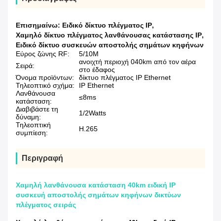
Επισημαίνω:
Ειδικό δίκτυο πλέγματος IP
,
Χαμηλό δίκτυο πλέγματος λανθάνουσας κατάστασης IP
,
Ειδικό δίκτυο συσκευών αποστολής σημάτων κηφήνων
Εύρος ζώνης RF:
5/10M
ανοιχτή περιοχή 040km από τον αέρα
Σειρά:
στο έδαφος
Όνομα προϊόντων:
δίκτυο πλέγματος IP Ethernet
Τηλεοπτικό σχήμα:
IP Ethernet
Λανθάνουσα
≤8ms
κατάσταση:
Διαβιβάστε τη
1/2Watts
δύναμη:
Τηλεοπτική
H.265
συμπίεση:
Περιγραφή
Χαμηλή λανθάνουσα κατάσταση 40km ειδική IP
συσκευή αποστολής σημάτων κηφήνων δικτύων
πλέγματος σειράς