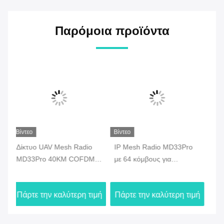
Παρόμοια προϊόντα
Βίντεο
Βίντεο
Βίν
IP Mesh Radio MD33Pro
MD33Pro Ραδιοφωνικό
MD
M
με 64 κόμβους για
δίκτυο IP αέρα-εδάφους με
Ra
μετάδοση δεδομένων από
τεχνολογία FHSS
AE
Drone
δε
ιμή
Πάρτε την καλύτερη τιμή
Πάρτε την καλύτερη τιμή
Πά