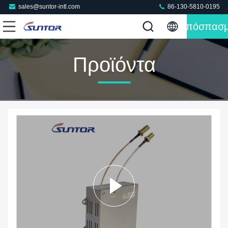
sales@suntor-intl.com
86-130-5810-0195
Απόσπασ
Προϊόντα