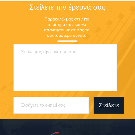
Στείλετε την έρευνά σας
Παρακαλώ μας στείλετε 
το αίτημά σας και θα 
απαντήσουμε σε σας το 
συντομότερο δυνατό.
Στείλετε