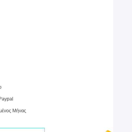
ο
 Paypal
μένος Μήνας