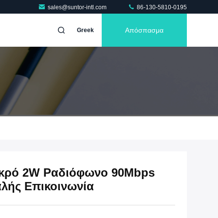
sales@suntor-intl.com
86-130-5810-0195
Απόσπασμα
Greek
ικρό 2W Ραδιόφωνο 90Mbps
λής Επικοινωνία