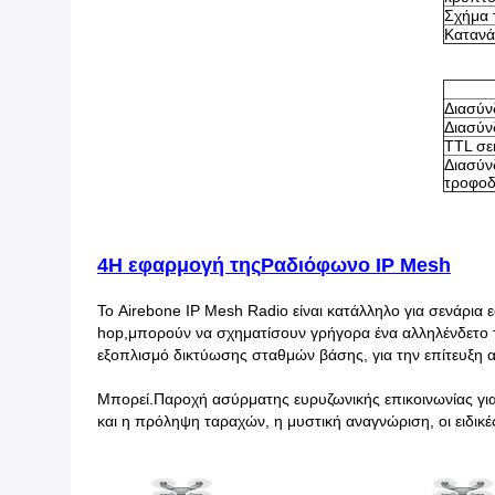
Σχήμα 
Κατανά
Διασύν
Διασύν
TTL σε
Διασύν
τροφοδ
4Η εφαρμογή της
Ραδιόφωνο IP Mesh
Το Airebone IP Mesh Radio είναι κατάλληλο για σενάρ
hop,μπορούν να σχηματίσουν γρήγορα ένα αλληλένδετο τ
εξοπλισμό δικτύωσης σταθμών βάσης, για την επίτευξη 
Μπορεί.
Παροχή ασύρματης ευρυζωνικής επικοινωνίας για
και η πρόληψη ταραχών, η μυστική αναγνώριση, οι ειδικέ