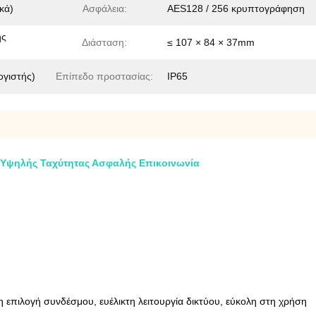
κά)
Ασφάλεια:
AES128 / 256 κρυπτογράφηση
ης
Διάσταση:
≤ 107 × 84 × 37mm
ογιστής)
Επίπεδο προστασίας:
IP65
 Υψηλής Ταχύτητας Ασφαλής Επικοινωνία
η επιλογή συνδέσμου, ευέλικτη λειτουργία δικτύου, εύκολη στη χρήση