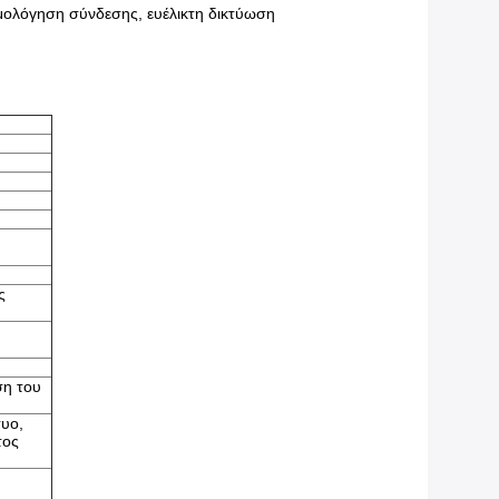
ομολόγηση σύνδεσης, ευέλικτη δικτύωση
ς
ση του
τυο,
τος