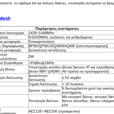
οσοστό, το σφάλμα bit και άλλους δείκτες, υπολογίζει αυτόματα τη δρ
 Mesh
Παράμετρος συστήματος
ητα λειτουργίας
1428~1448MHz
ζώνης
5/10/20MHz, ευέλικτος και ρυθμιζόμενος
α μεταφοράς
Επικαιροποίηση
ς διαμόρφωσης
BPSK/QPSK/16QAM/64QAM ((αυτοπροσαρμογή)
κό μεταφοράς
Δυνατότητα εκτόξευσης
τητα
2W
υχνοτήτων
τε Ευαισθησία
-97dBm@1MHz
Υποστήριξη εισόδου βίντεο δικτύου IP και πρόσβαση
γή βίντεο
βίντεο WIFI ((HDMI / AV πρέπει να προσαρμοστεί)
Δυνατότητα
ργία δικτύωσης
≥ 52 κόμβοι
δικτύωσης
Σημεία δικτύωσης
> 10 λυκίσκοι
5 δευτερόλεπτα μετά την εκκίνη
Χρόνος πρόσβασης
συστήματος
Μη κεντρικό δίκτυο, αστρικό δίκ
Τοπολογία δικτύου
δίκτυο αλυσίδας, δίκτυο πλέγμα
κλπ.
ς
ΑΕΣ128 / ΑΕΣ256 (προαιρετικό)
ογράφησης