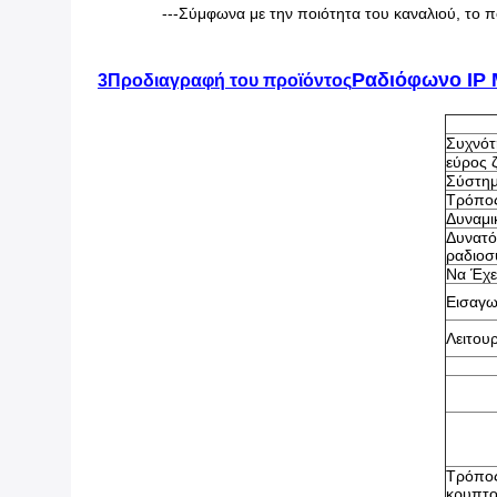
---Σύμφωνα με την ποιότητα του καναλιού, το π
Ραδιόφωνο IP
3Προδιαγραφή του προϊόντος
Συχνότ
εύρος 
Σύστημ
Τρόπο
Δυναμι
Δυνατό
ραδιοσ
Να Έχε
Εισαγω
Λειτου
Τρόπο
κρυπτ