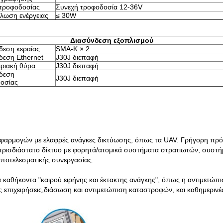
τροφοδοσίας
Συνεχή τροφοδοσία 12-36V
λωση ενέργειας
≤ 30W
Διασύνδεση εξοπλισμού
δεση κεραίας
SMA-K × 2
δεση Ethernet
J30J διεπαφή
ιριακή θύρα
J30J διεπαφή
δεση
J30J διεπαφή
οσίας
ια εφαρμογών με ελαφρές ανάγκες δικτύωσης, όπως τα UAV. Γρήγορη π
ρισδιάστατο δίκτυο με φορητά/ατομικά συστήματα στρατιωτών, συστήμ
αποτελεσματικής συνεργασίας.
 καθήκοντα "καιρού ειρήνης και έκτακτης ανάγκης", όπως η αντιμετώπ
ς επιχειρήσεις,διάσωση και αντιμετώπιση καταστροφών, και καθημερινέ