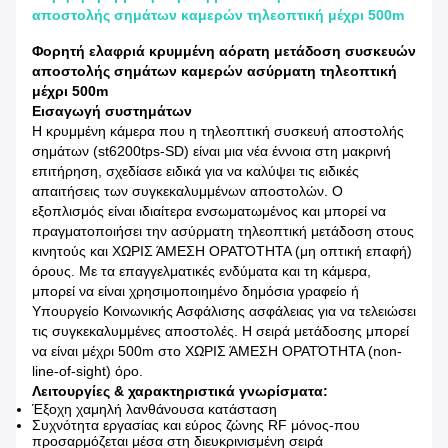
αποστολής σημάτων καμερών τηλεοπτική μέχρι 500m
Φορητή ελαφριά κρυμμένη αόρατη μετάδοση συσκευών
αποστολής σημάτων καμερών ασύρματη τηλεοπτική
μέχρι 500m
Εισαγωγή συστημάτων
Η κρυμμένη κάμερα που η τηλεοπτική συσκευή αποστολής
σημάτων (st6200tps-SD) είναι μια νέα έννοια στη μακρινή
επιτήρηση, σχεδίασε ειδικά για να καλύψει τις ειδικές
απαιτήσεις των συγκεκαλυμμένων αποστολών. Ο
εξοπλισμός είναι ιδιαίτερα ενσωματωμένος και μπορεί να
πραγματοποιήσει την ασύρματη τηλεοπτική μετάδοση στους
κινητούς και ΧΩΡΙΣ ΆΜΕΣΗ ΟΡΑΤΌΤΗΤΑ (μη οπτική επαφή)
όρους. Με τα επαγγελματικές ενδύματα και τη κάμερα,
μπορεί να είναι χρησιμοποιημένο δημόσια γραφείο ή
Υπουργείο Κοινωνικής Ασφάλισης ασφάλειας για να τελειώσει
τις συγκεκαλυμμένες αποστολές. Η σειρά μετάδοσης μπορεί
να είναι μέχρι 500m στο ΧΩΡΙΣ ΆΜΕΣΗ ΟΡΑΤΌΤΗΤΑ (non-
line-of-sight) όρο.
Λειτουργίες & χαρακτηριστικά γνωρίσματα:
Έξοχη χαμηλή λανθάνουσα κατάσταση
Συχνότητα εργασίας και εύρος ζώνης RF μόνος-που
προσαρμόζεται μέσα στη διευκρινισμένη σειρά