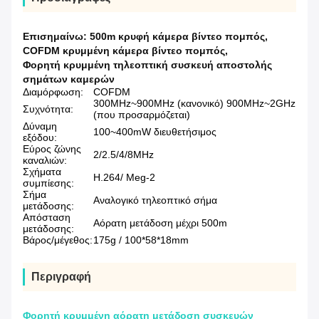
Επισημαίνω:
500m κρυφή κάμερα βίντεο πομπός
,
COFDM κρυμμένη κάμερα βίντεο πομπός
,
Φορητή κρυμμένη τηλεοπτική συσκευή αποστολής
σημάτων καμερών
Διαμόρφωση:
COFDM
300MHz~900MHz (κανονικό) 900MHz~2GHz
Συχνότητα:
(που προσαρμόζεται)
Δύναμη
100~400mW διευθετήσιμος
εξόδου:
Εύρος ζώνης
2/2.5/4/8MHz
καναλιών:
Σχήματα
H.264/ Meg-2
συμπίεσης:
Σήμα
Αναλογικό τηλεοπτικό σήμα
μετάδοσης:
Απόσταση
Αόρατη μετάδοση μέχρι 500m
μετάδοσης:
Βάρος/μέγεθος:
175g / 100*58*18mm
Περιγραφή
Φορητή κρυμμένη αόρατη μετάδοση συσκευών