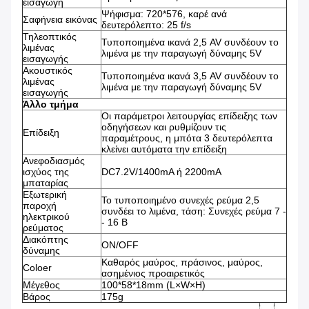
εισαγωγή
Ψήφισμα: 720*576, καρέ ανά
Σαφήνεια εικόνας
δευτερόλεπτο: 25 f/s
Τηλεοπτικός
Τυποποιημένα ικανά 2,5 AV συνδέουν το
λιμένας
λιμένα με την παραγωγή δύναμης 5V
εισαγωγής
Ακουστικός
Τυποποιημένα ικανά 3,5 AV συνδέουν το
λιμένας
λιμένα με την παραγωγή δύναμης 5V
εισαγωγής
Άλλο τμήμα
Οι παράμετροι λειτουργίας επίδειξης των
οδηγήσεων και ρυθμίζουν τις
Επίδειξη
παραμέτρους, η μπότα 3 δευτερόλεπτα
κλείνει αυτόματα την επίδειξη
Ανεφοδιασμός
ισχύος της
DC7.2V/1400mA ή 2200mA
μπαταρίας
Εξωτερική
Το τυποποιημένο συνεχές ρεύμα 2,5
παροχή
συνδέει το λιμένα, τάση: Συνεχές ρεύμα 7 -
ηλεκτρικού
- 16 Β
ρεύματος
Διακόπτης
ON/OFF
δύναμης
Καθαρός μαύρος, πράσινος, μαύρος,
Coloer
ασημένιος προαιρετικός
Μέγεθος
100*58*18mm (L×W×H)
Βάρος
175g