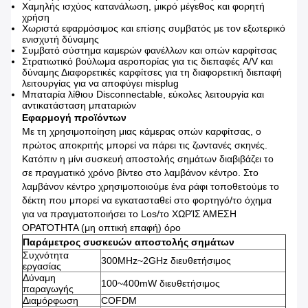
Χαμηλής ισχύος κατανάλωση, μικρό μέγεθος και φορητή
χρήση
Χωριστά εφαρμόσιμος και επίσης συμβατός με τον εξωτερικό
ενισχυτή δύναμης
Συμβατό σύστημα καμερών φανέλλων και οπών καρφίτσας
Στρατιωτικό βούλωμα αεροπορίας για τις διεπαφές A/V και
δύναμης Διαφορετικές καρφίτσες για τη διαφορετική διεπαφή
λειτουργίας για να αποφύγει misplug
Μπαταρία λίθιου Disconnectable, εύκολες λειτουργία και
αντικατάσταση μπαταριών
Εφαρμογή προϊόντων
Με τη χρησιμοποίηση μιας κάμερας οπών καρφίτσας, ο
πρώτος αποκριτής μπορεί να πάρει τις ζωντανές σκηνές.
Κατόπιν η μίνι συσκευή αποστολής σημάτων διαβιβάζει το
σε πραγματικό χρόνο βίντεο στο λαμβάνον κέντρο. Στο
λαμβάνον κέντρο χρησιμοποιούμε ένα ράφι τοποθετούμε το
δέκτη που μπορεί να εγκατασταθεί στο φορτηγό/το όχημα
για να πραγματοποιήσει το Los/το ΧΩΡΊΣ ΆΜΕΣΗ
ΟΡΑΤΌΤΗΤΑ (μη οπτική επαφή) όρο
Παράμετρος συσκευών αποστολής σημάτων
Συχνότητα
300MHz~2GHz διευθετήσιμος
εργασίας
Δύναμη
100~400mW διευθετήσιμος
παραγωγής
Διαμόρφωση
COFDM