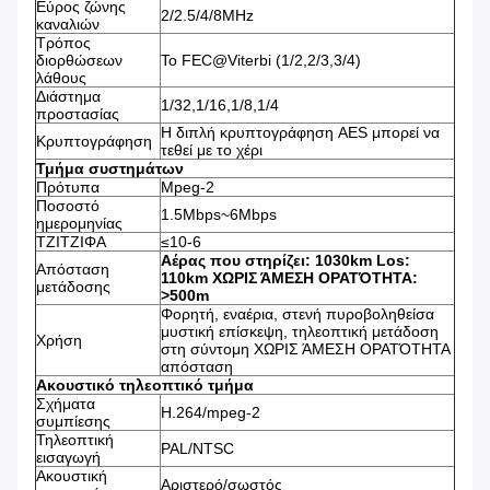
Εύρος ζώνης
2/2.5/4/8MHz
καναλιών
Τρόπος
διορθώσεων
Το FEC@Viterbi (1/2,2/3,3/4)
λάθους
Διάστημα
1/32,1/16,1/8,1/4
προστασίας
Η διπλή κρυπτογράφηση AES μπορεί να
Κρυπτογράφηση
τεθεί με το χέρι
Τμήμα συστημάτων
Πρότυπα
Mpeg-2
Ποσοστό
1.5Mbps~6Mbps
ημερομηνίας
ΤΖΙΤΖΙΦΑ
≤10-6
Αέρας που στηρίζει: 1030km Los:
Απόσταση
110km ΧΩΡΙΣ ΆΜΕΣΗ ΟΡΑΤΌΤΗΤΑ:
μετάδοσης
>500m
Φορητή, εναέρια, στενή πυροβοληθείσα
μυστική επίσκεψη, τηλεοπτική μετάδοση
Χρήση
στη σύντομη ΧΩΡΙΣ ΆΜΕΣΗ ΟΡΑΤΌΤΗΤΑ
απόσταση
Ακουστικό τηλεοπτικό τμήμα
Σχήματα
H.264/mpeg-2
συμπίεσης
Τηλεοπτική
PAL/NTSC
εισαγωγή
Ακουστική
Αριστερό/σωστός