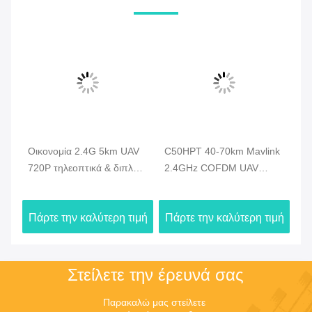
Οικονομία 2.4G 5km UAV
C50HPT 40-70km Mavlink
C
720P τηλεοπτικά & διπλά
2.4GHz COFDM UAV
κα
στοιχεία συσκευών
Video Transmitter Ultra
βι
αποστολής σημάτων HDMI
μακράς εμβέλειας
Βι
ιμή
Πάρτε την καλύτερη τιμή
Πάρτε την καλύτερη τιμή
Πά
κηφήνων τηλεοπτικά -
UP/Downlink
σύ
σύνδεση
δε
Στείλετε την έρευνά σας
Παρακαλώ μας στείλετε 