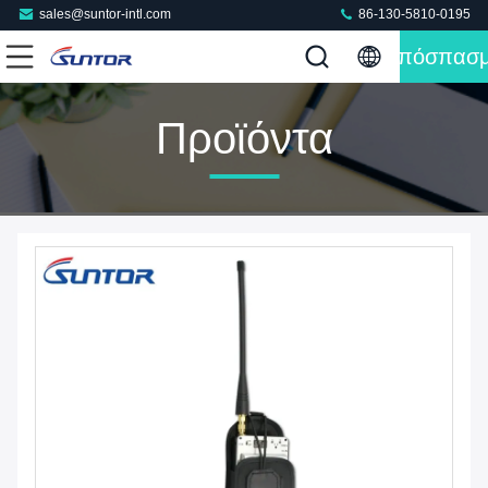
sales@suntor-intl.com
86-130-5810-0195
Απόσπασ
Προϊόντα