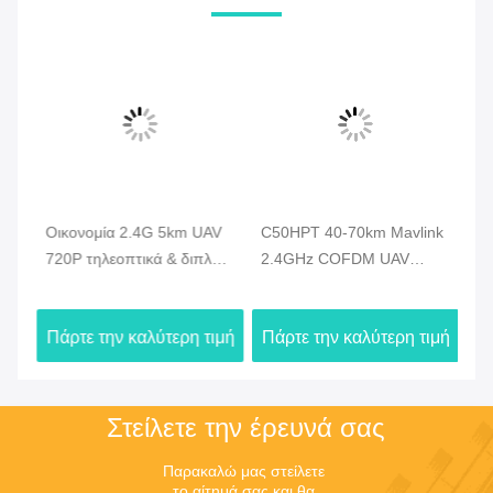
Οικονομία 2.4G 5km UAV
C50HPT 40-70km Mavlink
C
720P τηλεοπτικά & διπλά
2.4GHz COFDM UAV
κα
στοιχεία συσκευών
Video Transmitter Ultra
βι
αποστολής σημάτων HDMI
μακράς εμβέλειας
Βι
ιμή
Πάρτε την καλύτερη τιμή
Πάρτε την καλύτερη τιμή
Πά
κηφήνων τηλεοπτικά -
UP/Downlink
σύ
σύνδεση
δε
Στείλετε την έρευνά σας
Παρακαλώ μας στείλετε 
το αίτημά σας και θα 