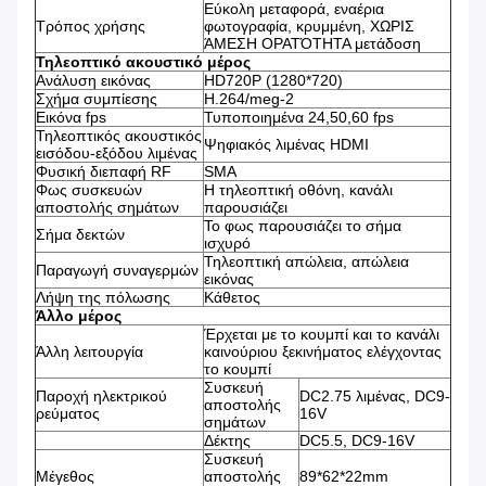
Εύκολη μεταφορά, εναέρια
Τρόπος χρήσης
φωτογραφία, κρυμμένη, ΧΩΡΙΣ
ΆΜΕΣΗ ΟΡΑΤΌΤΗΤΑ μετάδοση
Τηλεοπτικό ακουστικό μέρος
Ανάλυση εικόνας
HD720P (1280*720)
Σχήμα συμπίεσης
H.264/meg-2
Εικόνα fps
Τυποποιημένα 24,50,60 fps
Τηλεοπτικός ακουστικός
Ψηφιακός λιμένας HDMI
εισόδου-εξόδου λιμένας
Φυσική διεπαφή RF
SMA
Φως συσκευών
Η τηλεοπτική οθόνη, κανάλι
αποστολής σημάτων
παρουσιάζει
Το φως παρουσιάζει το σήμα
Σήμα δεκτών
ισχυρό
Τηλεοπτική απώλεια, απώλεια
Παραγωγή συναγερμών
εικόνας
Λήψη της πόλωσης
Κάθετος
Άλλο μέρος
Έρχεται με το κουμπί και το κανάλι
Άλλη λειτουργία
καινούριου ξεκινήματος ελέγχοντας
το κουμπί
Συσκευή
Παροχή ηλεκτρικού
DC2.75 λιμένας, DC9-
αποστολής
ρεύματος
16V
σημάτων
Δέκτης
DC5.5, DC9-16V
Συσκευή
Μέγεθος
αποστολής
89*62*22mm