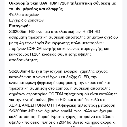
Οικονομία 5km UAV HDMI 720P τηλεοπτική σύνδεση με
το μίνι μέγεθος και ελαφρύς
Φύλλο στοιχείων
Εγχειρίδιο χρηστών
Εισαγωγή:
St6200bm-HD είναι μια αποκλειστική μίνι H.264 HD
ασύρματη τηλεοπτική συσκευή αποστολής σημάτων σχεδίου
με τη 4η τεχνολογία διαμόρφωσης πολυ-μεταφορέων
πυρήνων COFDM κινητής επικοινωνίας παραγωγής, και
καινοτόμος H.264 κώδικας συμπίεσης υψηλής
αποδοτικότητας.
St6200bm-HD έχει την ισχυρή ελαφριά, χαμηλής ισχύος
κατανάλωση πίνακα ελέγχου επίδειξης OLED, την
ενσωματωμένη ψηφιακή διαμόρφωση, την ακουστική και
τηλεοπτική συμπίεση στο combo. η συσκευή αποστολής
σημάτων αεροπορίας COFDM τηλεχειρισμού είναι κατάλληλη
για την κινητή εικόνα, βίντεο HD, και αποδίδει καλά στη
ΧΩΡΊΣ ΆΜΕΣΗ ΟΡΑΤΌΤΗΤΑ ψηφιακή τηλεοπτική μετάδοση.
St6200bm-HD είναι όχι μόνο small& φως, αλλά και έχει μια
καλή απόδοση. Παραδείγματος χάριν, μπορεί να διαβιβάσει
υψηλό - ποιοτικοί πλήρεις 720P hd βίντεο και ήχος ακόμα κι