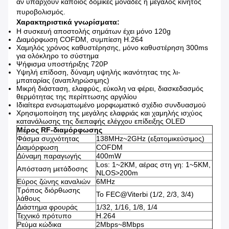
αν υπάρχουν κάποιος δομικές μονάδες ή μεγάλος κινητός
πυροβολισμός.
Χαρακτηριστικά γνωρίσματα:
Η συσκευή αποστολής σημάτων έχει μόνο 120g
Διαμόρφωση COFDM, συμπίεση H.264
Χαμηλός χρόνος καθυστέρησης, μόνο καθυστέρηση 300ms
για ολόκληρο το σύστημα
Ψήφισμα υποστήριξης 720P
Υψηλή επίδοση, δύναμη υψηλής ικανότητας της λι-
μπαταρίας (αναπληρώσιμης)
Μικρή διάσταση, ελαφρύς, εύκολη να φέρει, διασκεδασμός
θερμότητας της περίπτωσης αργιλίου
Ιδιαίτερα ενσωματωμένο μορφωματικό σχέδιο συνδυασμού
Χρησιμοποίηση της μεγάλης ελαφριάς και χαμηλής ισχύος
κατανάλωσης της διεπαφής ελέγχου επίδειξης OLED
Μέρος RF-διαμόρφωσης
Φάσμα συχνότητας
138MHz~2GHz (εξατομικεύσιμος)
Διαμόρφωση
COFDM
Δύναμη παραγωγής
400mW
Los: 1~2KM, αέρας στη γη: 1~5KM,
Απόσταση μετάδοσης
NLOS>200m
Εύρος ζώνης καναλιών
6MHz
Τρόπος διόρθωσης
Το FEC@Viterbi (1/2, 2/3, 3/4)
λάθους
Διάστημα φρουράς
1/32, 1/16, 1/8, 1/4
Τεχνικό πρότυπο
H.264
Ρεύμα κώδικα
2Mbps~8Mbps