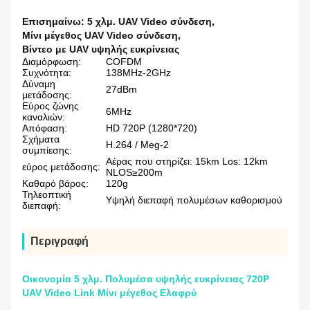
Επισημαίνω:
5 χλμ. UAV Video σύνδεση
,
Μίνι μέγεθος UAV Video σύνδεση
,
Βίντεο με UAV υψηλής ευκρίνειας
Διαμόρφωση:
COFDM
Συχνότητα:
138MHz-2GHz
Δύναμη
27dBm
μετάδοσης:
Εύρος ζώνης
6MHz
καναλιών:
Απόφαση:
HD 720P (1280*720)
Σχήματα
H.264 / Meg-2
συμπίεσης:
Αέρας που στηρίζει: 15km Los: 12km
εύρος μετάδοσης:
NLOS≥200m
Καθαρό βάρος:
120g
Τηλεοπτική
Υψηλή διεπαφή πολυμέσων καθορισμού
διεπαφή:
Περιγραφή
Οικονομία 5 χλμ. Πολυμέσα υψηλής ευκρίνειας 720P
UAV Video Link Μίνι μέγεθος Ελαφρύ