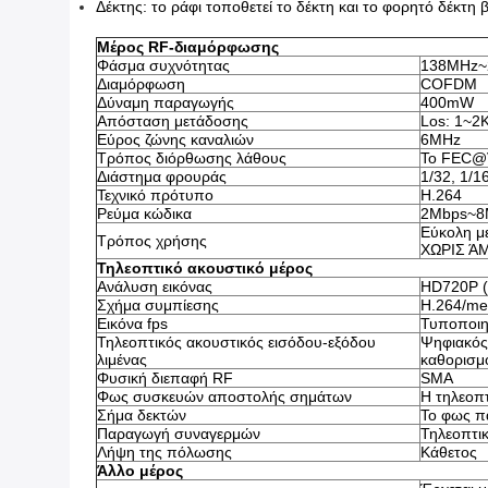
Δέκτης: το ράφι τοποθετεί το δέκτη και το φορητό δέκτ
Μέρος RF-διαμόρφωσης
Φάσμα συχνότητας
138MHz~2
Διαμόρφωση
COFDM
Δύναμη παραγωγής
400mW
Απόσταση μετάδοσης
Los: 1~2
Εύρος ζώνης καναλιών
6MHz
Τρόπος διόρθωσης λάθους
Το FEC@Vi
Διάστημα φρουράς
1/32, 1/16
Τεχνικό πρότυπο
H.264
Ρεύμα κώδικα
2Mbps~8
Εύκολη μ
Τρόπος χρήσης
ΧΩΡΙΣ Ά
Τηλεοπτικό ακουστικό μέρος
Ανάλυση εικόνας
HD720P (
Σχήμα συμπίεσης
H.264/me
Εικόνα fps
Τυποποιη
Τηλεοπτικός ακουστικός εισόδου-εξόδου
Ψηφιακός
λιμένας
καθορισμ
Φυσική διεπαφή RF
SMA
Φως συσκευών αποστολής σημάτων
Η τηλεοπτ
Σήμα δεκτών
Το φως π
Παραγωγή συναγερμών
Τηλεοπτικ
Λήψη της πόλωσης
Κάθετος
Άλλο μέρος