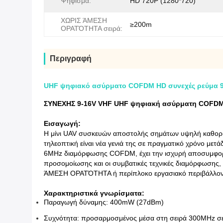
Ψήφισμα:
HD 720P (1280*720)
ΧΩΡΙΣ ΆΜΕΣΗ
≥200m
ΟΡΑΤΌΤΗΤΑ σειρά:
Περιγραφή
UHF ψηφιακό ασύρματο COFDM HD συνεχές ρεύμα 9
ΣΥΝΕΧΗΣ 9-16V VHF UHF ψηφιακή ασύρματη COFDM
Εισαγωγή:
Η μίνι UAV συσκευών αποστολής σημάτων υψηλή καθο
τηλεοπτική είναι νέα γενιά της σε πραγματικό χρόνο μετά
6MHz διαμόρφωσης COFDM, έχει την ισχυρή αποσυμφορητ
προσομοίωσης και οι συμβατικές τεχνικές διαμόρφωσης,
ΆΜΕΣΗ ΟΡΑΤΌΤΗΤΑ ή περίπλοκο εργασιακό περιβάλλον
Χαρακτηριστικά γνωρίσματα:
Παραγωγή δύναμης: 400mW (27dBm)
Συχνότητα: προσαρμοσμένος μέσα στη σειρά 300MHz σ