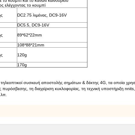
ε το κουμπί και το κανάλι καινούριου
ος ελέγχοντας το κουμπί
ής
DC2.75 λιμένας, DC9-16V
DC5.5, DC9-16V
ής
89*62*22mm
108*88*21mm
ής
120g
170g
 τηλεοπτικοί συσκευή αποστολής σημάτων & δέκτης 4G, τα οποία χρησ
 πυρόσβεσης, τη διαχείριση κυκλοφορίας, τη τεχνική υποστήριξη nnits, τι
.λπ.