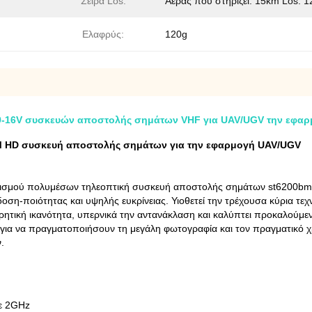
Σειρά Los:
Αέρας που στηρίζει: 15km Los: 
Ελαφρύς:
120g
-16V συσκευών αποστολής σημάτων VHF για UAV/UGV την εφαρ
 HD συσκευή αποστολής σημάτων για την εφαρμογή UAV/UGV
ρισμού πολυμέσων τηλεοπτική συσκευή αποστολής σημάτων st620
δοση-ποιότητας και υψηλής ευκρίνειας. Υιοθετεί την τρέχουσα κύρια τε
ική ικανότητα, υπερνικά την αντανάκλαση και καλύπτει προκαλούμε
 για να πραγματοποιήσουν τη μεγάλη φωτογραφία και τον πραγματικό χ
.
ε 2GHz