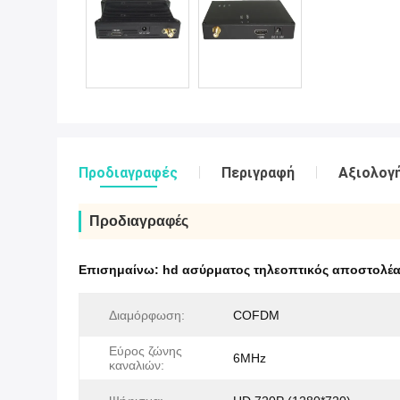
Προδιαγραφές
Περιγραφή
Αξιολογή
Προδιαγραφές
Επισημαίνω:
hd ασύρματος τηλεοπτικός αποστολέ
Διαμόρφωση:
COFDM
Εύρος ζώνης
6MHz
καναλιών: