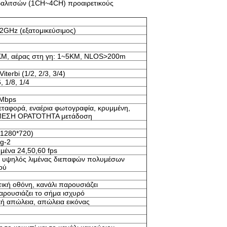
η βαλιτσών (1CH~4CH) προαιρετικούς
GHz (εξατομικεύσιμος)
KM, αέρας στη γη: 1~5KM, NLOS>200m
terbi (1/2, 2/3, 3/4)
, 1/8, 1/4
Mbps
εταφορά, εναέρια φωτογραφία, κρυμμένη,
ΜΕΣΗ ΟΡΑΤΌΤΗΤΑ μετάδοση
1280*720)
g-2
μένα 24,50,60 fps
 υψηλός λιμένας διεπαφών πολυμέσων
ού
ική οθόνη, κανάλι παρουσιάζει
αρουσιάζει το σήμα ισχυρό
ή απώλεια, απώλεια εικόνας