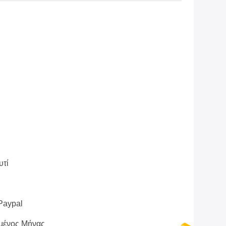
υτί
 Paypal
μένος Μήνας