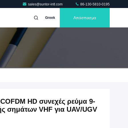
sales@suntor-intl.com
86-130-5810-0195
Απόσπασμα
Greek
COFDM HD συνεχές ρεύμα 9-
ής σημάτων VHF για UAV/UGV