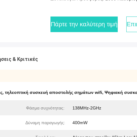
Πάρτε την καλύτερη τιμή
Επι
σεις & Κριτικές
ας
,
τηλεοπτική συσκευή αποστολής σημάτων wifi
,
Ψηφιακή συσκ
Φάσμα συχνότητας:
138MHz-2GHz
Δύναμη παραγωγής:
400mW