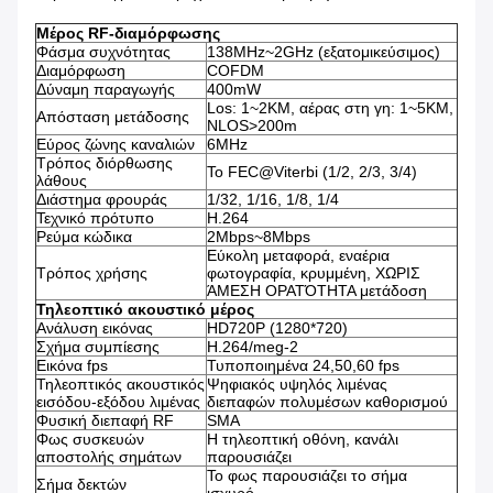
Μέρος RF-διαμόρφωσης
Φάσμα συχνότητας
138MHz~2GHz (εξατομικεύσιμος)
Διαμόρφωση
COFDM
Δύναμη παραγωγής
400mW
Los: 1~2KM, αέρας στη γη: 1~5KM,
Απόσταση μετάδοσης
NLOS>200m
Εύρος ζώνης καναλιών
6MHz
Τρόπος διόρθωσης
Το FEC@Viterbi (1/2, 2/3, 3/4)
λάθους
Διάστημα φρουράς
1/32, 1/16, 1/8, 1/4
Τεχνικό πρότυπο
H.264
Ρεύμα κώδικα
2Mbps~8Mbps
Εύκολη μεταφορά, εναέρια
Τρόπος χρήσης
φωτογραφία, κρυμμένη, ΧΩΡΙΣ
ΆΜΕΣΗ ΟΡΑΤΌΤΗΤΑ μετάδοση
Τηλεοπτικό ακουστικό μέρος
Ανάλυση εικόνας
HD720P (1280*720)
Σχήμα συμπίεσης
H.264/meg-2
Εικόνα fps
Τυποποιημένα 24,50,60 fps
Τηλεοπτικός ακουστικός
Ψηφιακός υψηλός λιμένας
εισόδου-εξόδου λιμένας
διεπαφών πολυμέσων καθορισμού
Φυσική διεπαφή RF
SMA
Φως συσκευών
Η τηλεοπτική οθόνη, κανάλι
αποστολής σημάτων
παρουσιάζει
Το φως παρουσιάζει το σήμα
Σήμα δεκτών