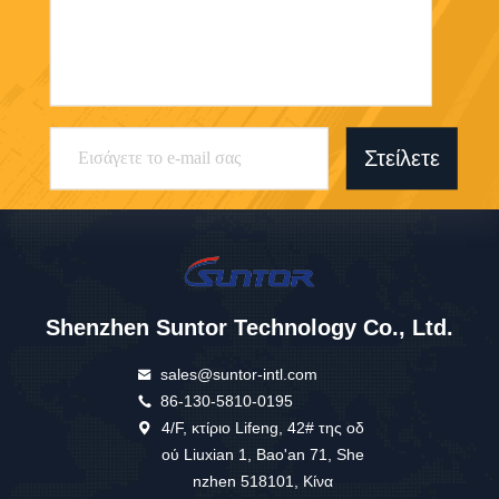
Στείλετε
Shenzhen Suntor Technology Co., Ltd.
sales@suntor-intl.com
86-130-5810-0195
4/F, κτίριο Lifeng, 42# της οδ
ού Liuxian 1, Bao'an 71, She
nzhen 518101, Κίνα