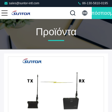
sales@suntor-intl.com
86-130-5810-0195
Απόσπασ
Προϊόντα