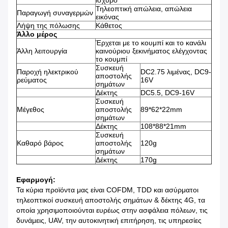
ισχυρό
Τηλεοπτική απώλεια, απώλεια
Παραγωγή συναγερμών
εικόνας
Λήψη της πόλωσης
Κάθετος
Άλλο μέρος
Έρχεται με το κουμπί και το κανάλι
Άλλη λειτουργία
καινούριου ξεκινήματος ελέγχοντας
το κουμπί
Συσκευή
Παροχή ηλεκτρικού
DC2.75 λιμένας, DC9-
αποστολής
ρεύματος
16V
σημάτων
Δέκτης
DC5.5, DC9-16V
Συσκευή
Μέγεθος
αποστολής
89*62*22mm
σημάτων
Δέκτης
108*88*21mm
Συσκευή
Καθαρό βάρος
αποστολής
120g
σημάτων
Δέκτης
170g
Εφαρμογή:
Τα κύρια προϊόντα μας είναι COFDM, TDD και ασύρματοι
τηλεοπτικοί συσκευή αποστολής σημάτων & δέκτης 4G, τα
οποία χρησιμοποιούνται ευρέως στην ασφάλεια πόλεων, τις
δυνάμεις, UAV, την αυτοκινητική επιτήρηση, τις υπηρεσίες