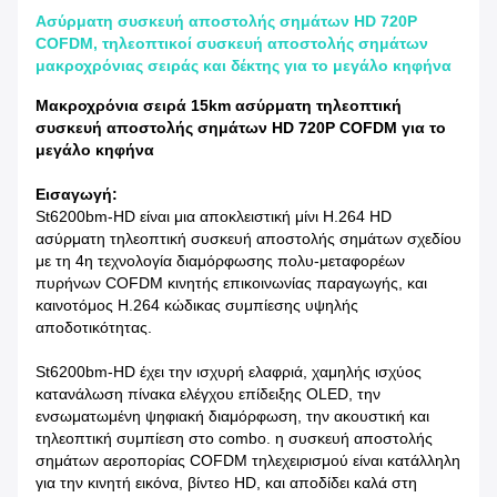
Ασύρματη συσκευή αποστολής σημάτων HD 720P
COFDM, τηλεοπτικοί συσκευή αποστολής σημάτων
μακροχρόνιας σειράς και δέκτης για το μεγάλο κηφήνα
Μακροχρόνια σειρά 15km ασύρματη τηλεοπτική
συσκευή αποστολής σημάτων HD 720P COFDM για το
μεγάλο κηφήνα
Εισαγωγή:
St6200bm-HD είναι μια αποκλειστική μίνι H.264 HD
ασύρματη τηλεοπτική συσκευή αποστολής σημάτων σχεδίου
με τη 4η τεχνολογία διαμόρφωσης πολυ-μεταφορέων
πυρήνων COFDM κινητής επικοινωνίας παραγωγής, και
καινοτόμος H.264 κώδικας συμπίεσης υψηλής
αποδοτικότητας.
St6200bm-HD έχει την ισχυρή ελαφριά, χαμηλής ισχύος
κατανάλωση πίνακα ελέγχου επίδειξης OLED, την
ενσωματωμένη ψηφιακή διαμόρφωση, την ακουστική και
τηλεοπτική συμπίεση στο combo. η συσκευή αποστολής
σημάτων αεροπορίας COFDM τηλεχειρισμού είναι κατάλληλη
για την κινητή εικόνα, βίντεο HD, και αποδίδει καλά στη