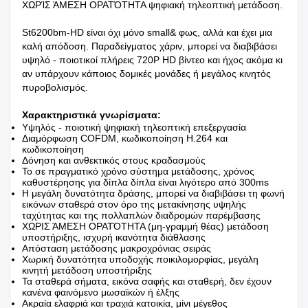
ΧΩΡΊΣ ΆΜΕΣΗ ΟΡΑΤΌΤΗΤΑ ψηφιακή τηλεοπτική μετάδοση.
St6200bm-HD είναι όχι μόνο small& φως, αλλά και έχει μια
καλή απόδοση. Παραδείγματος χάριν, μπορεί να διαβιβάσει
υψηλό - ποιοτικοί πλήρεις 720P HD βίντεο και ήχος ακόμα κι
αν υπάρχουν κάποιος δομικές μονάδες ή μεγάλος κινητός
πυροβολισμός.
Χαρακτηριστικά γνωρίσματα:
Υψηλός - ποιοτική ψηφιακή τηλεοπτική επεξεργασία
Διαμόρφωση COFDM, κωδικοποίηση H.264 και
κωδικοποίηση
Δόνηση και ανθεκτικός στους κραδασμούς
Το σε πραγματικό χρόνο σύστημα μετάδοσης, χρόνος
καθυστέρησης για δίπλα δίπλα είναι λιγότερο από 300ms
Η μεγάλη δυνατότητα δράσης, μπορεί να διαβιβάσει τη φωνή
εικόνων σταθερά στον όρο της μετακίνησης υψηλής
ταχύτητας και της πολλαπλών διαδρομών παρέμβασης
ΧΩΡΙΣ ΆΜΕΣΗ ΟΡΑΤΌΤΗΤΑ (μη-γραμμή θέας) μετάδοση
υποστήριξης, ισχυρή ικανότητα διάθλασης
Απόσταση μετάδοσης μακροχρόνιας σειράς
Χωρική δυνατότητα υποδοχής ποικιλομορφίας, μεγάλη
κινητή μετάδοση υποστήριξης
Τα σταθερά σήματα, εικόνα σαφής και σταθερή, δεν έχουν
κανένα φαινόμενο μωσαϊκών ή έλξης
Ακραία ελαφριά και τραχιά κατοικία, μίνι μέγεθος