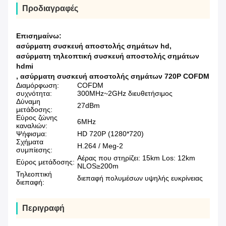
Προδιαγραφές
Επισημαίνω:
ασύρματη συσκευή αποστολής σημάτων hd
,
ασύρματη τηλεοπτική συσκευή αποστολής σημάτων
hdmi
,
ασύρματη συσκευή αποστολής σημάτων 720P COFDM
Διαμόρφωση:
COFDM
συχνότητα:
300MHz~2GHz διευθετήσιμος
Δύναμη
27dBm
μετάδοσης:
Εύρος ζώνης
6MHz
καναλιών:
Ψήφισμα:
HD 720P (1280*720)
Σχήματα
H.264 / Meg-2
συμπίεσης:
Αέρας που στηρίζει: 15km Los: 12km
Εύρος μετάδοσης:
NLOS≥200m
Τηλεοπτική
διεπαφή πολυμέσων υψηλής ευκρίνειας
διεπαφή:
Περιγραφή