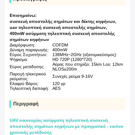
Επισημαίνω:
συσκευή αποστολής σημάτων και δέκτης κηφήνων
,
uav τηλεοπτική συσκευή αποστολής σημάτων
,
400mW ασύρματη τηλεοπτική συσκευή αποστολής
σημάτων κηφήνων
Διαμόρφωση:
COFDM
Δύναμη παραγωγής:
400mW
Εύρος Συχνοτήτων:
138MHz~2GHz (εξατομικεύσιμος)
Ψήφισμα:
HD 720P (1280*720)
Αέρας που στηρίζει: 15km Los: 12km
Εύρος μετάδοσης:
NLOS≥200m
Παροχή ηλεκτρικού
Συνεχές ρεύμα 9-16V
ρεύματος:
Ελαφρύ Βάρος:
120 γρ
Τηλεοπτική διεπαφή:
AES
Περιγραφή
UAV οικονομίας ασύρματη τηλεοπτική συσκευή
αποστολής σημάτων κηφήνων με πραγματικό - εικόνα
χρονικής μετάδοσης