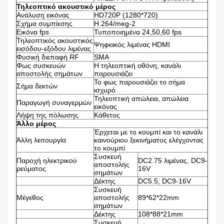
Τηλεοπτικό ακουστικό μέρος
Ανάλυση εικόνας
HD720P (1280*720)
Σχήμα συμπίεσης
H.264/meg-2
Εικόνα fps
Τυποποιημένα 24,50,60 fps
Τηλεοπτικός ακουστικός
Ψηφιακός λιμένας HDMI
εισόδου-εξόδου λιμένας
Φυσική διεπαφή RF
SMA
Φως συσκευών
Η τηλεοπτική οθόνη, κανάλι
αποστολής σημάτων
παρουσιάζει
Το φως παρουσιάζει το σήμα
Σήμα δεκτών
ισχυρό
Τηλεοπτική απώλεια, απώλεια
Παραγωγή συναγερμών
εικόνας
Λήψη της πόλωσης
Κάθετος
Άλλο μέρος
Έρχεται με το κουμπί και το κανάλι
Άλλη λειτουργία
καινούριου ξεκινήματος ελέγχοντας
το κουμπί
Συσκευή
Παροχή ηλεκτρικού
DC2.75 λιμένας, DC9-
αποστολής
ρεύματος
16V
σημάτων
Δέκτης
DC5.5, DC9-16V
Συσκευή
Μέγεθος
αποστολής
89*62*22mm
σημάτων
Δέκτης
108*88*21mm
Συσκευή