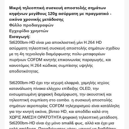
Μικρή τηλεοπτική συσκευή αποστολής σημάτων
κηφήνων μεγέθους 120g ασύρματη με πραγματικό -
εικόνα χρονικής μετάδοσης
Φύλλο προδιαγραφών
Εγχειρίδιο χρηστών
Εισαγωγή:
St6200bm-HD είναι μια αποκλειστική μίνι H.264 HD
ασύρματη τηλεοπτική συσκευή αποστολής σημάτων σχεδίου
με τη 4η τεχνολογία διαμόρφωσης πολυ-μεταφορέων
πυρήνων COFDM κινητής επικοινωνίας παραγωγής, και
καινοτόμος H.264 κώδικας συμπίεσης υψηλής
αποδοτικότητας.
St6200bm-HD έχει την ισχυρή ελαφριά, χαμηλής ισχύος
κατανάλωση πίνακα ελέγχου επίδειξης OLED, την
ενσωματωμένη ψηφιακή διαμόρφωση, την ακουστική και
τηλεοπτική συμπίεση στο combo. η συσκευή αποστολής
σημάτων αεροπορίας COFDM τηλεχειρισμού είναι κατάλληλη
για την κινητή εικόνα, βίντεο HD, και αποδίδει καλά στη
ΧΩΡΊΣ ΆΜΕΣΗ ΟΡΑΤΌΤΗΤΑ ψηφιακή τηλεοπτική μετάδοση.
St6200bm-HD είναι όχι μόνο small& φως, αλλά και έχει μια
καλή απόδοση. Παραδείγματος χάριν, μπορεί να διαβιβάσει