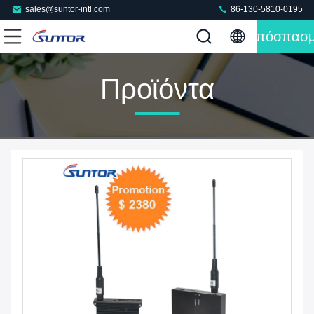
sales@suntor-intl.com
86-130-5810-0195
Απόσπασ
Προϊόντα