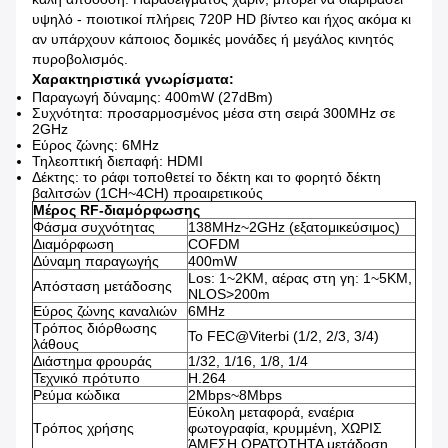
υψηλό - ποιοτικοί πλήρεις 720P HD βίντεο και ήχος ακόμα κι
αν υπάρχουν κάποιος δομικές μονάδες ή μεγάλος κινητός
πυροβολισμός.
Χαρακτηριστικά γνωρίσματα:
Παραγωγή δύναμης: 400mW (27dBm)
Συχνότητα: προσαρμοσμένος μέσα στη σειρά 300MHz σε
2GHz
Εύρος ζώνης: 6MHz
Τηλεοπτική διεπαφή: HDMI
Δέκτης: το ράφι τοποθετεί το δέκτη και το φορητό δέκτη
βαλιτσών (1CH~4CH) προαιρετικούς
Μέρος RF-διαμόρφωσης
Φάσμα συχνότητας
138MHz~2GHz (εξατομικεύσιμος)
Διαμόρφωση
COFDM
Δύναμη παραγωγής
400mW
Los: 1~2KM, αέρας στη γη: 1~5KM,
Απόσταση μετάδοσης
NLOS>200m
Εύρος ζώνης καναλιών
6MHz
Τρόπος διόρθωσης
Το FEC@Viterbi (1/2, 2/3, 3/4)
λάθους
Διάστημα φρουράς
1/32, 1/16, 1/8, 1/4
Τεχνικό πρότυπο
H.264
Ρεύμα κώδικα
2Mbps~8Mbps
Εύκολη μεταφορά, εναέρια
Τρόπος χρήσης
φωτογραφία, κρυμμένη, ΧΩΡΙΣ
ΆΜΕΣΗ ΟΡΑΤΌΤΗΤΑ μετάδοση