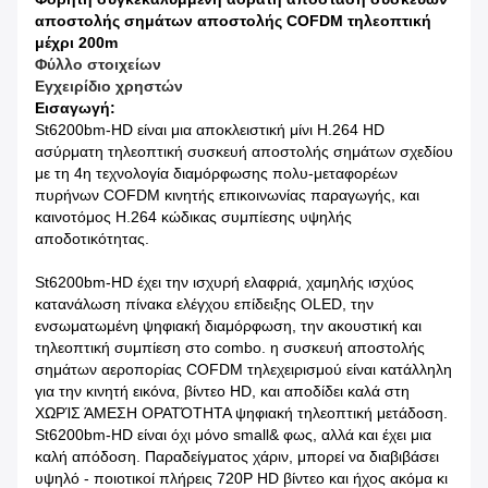
αποστολής σημάτων αποστολής COFDM τηλεοπτική
μέχρι 200m
Φύλλο στοιχείων
Εγχειρίδιο χρηστών
Εισαγωγή:
St6200bm-HD είναι μια αποκλειστική μίνι H.264 HD
ασύρματη τηλεοπτική συσκευή αποστολής σημάτων σχεδίου
με τη 4η τεχνολογία διαμόρφωσης πολυ-μεταφορέων
πυρήνων COFDM κινητής επικοινωνίας παραγωγής, και
καινοτόμος H.264 κώδικας συμπίεσης υψηλής
αποδοτικότητας.
St6200bm-HD έχει την ισχυρή ελαφριά, χαμηλής ισχύος
κατανάλωση πίνακα ελέγχου επίδειξης OLED, την
ενσωματωμένη ψηφιακή διαμόρφωση, την ακουστική και
τηλεοπτική συμπίεση στο combo. η συσκευή αποστολής
σημάτων αεροπορίας COFDM τηλεχειρισμού είναι κατάλληλη
για την κινητή εικόνα, βίντεο HD, και αποδίδει καλά στη
ΧΩΡΊΣ ΆΜΕΣΗ ΟΡΑΤΌΤΗΤΑ ψηφιακή τηλεοπτική μετάδοση.
St6200bm-HD είναι όχι μόνο small& φως, αλλά και έχει μια
καλή απόδοση. Παραδείγματος χάριν, μπορεί να διαβιβάσει
υψηλό - ποιοτικοί πλήρεις 720P HD βίντεο και ήχος ακόμα κι