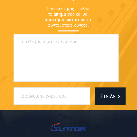
Παρακαλώ μας στείλετε 
το αίτημά σας και θα 
απαντήσουμε σε σας το 
συντομότερο δυνατό.
Στείλετε