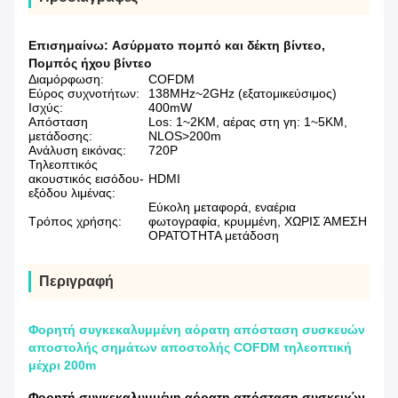
Επισημαίνω:
Ασύρματο πομπό και δέκτη βίντεο
,
Πομπός ήχου βίντεο
Διαμόρφωση:
COFDM
Εύρος συχνοτήτων:
138MHz~2GHz (εξατομικεύσιμος)
Ισχύς:
400mW
Απόσταση
Los: 1~2KM, αέρας στη γη: 1~5KM,
μετάδοσης:
NLOS>200m
Ανάλυση εικόνας:
720P
Τηλεοπτικός
ακουστικός εισόδου-
HDMI
εξόδου λιμένας:
Εύκολη μεταφορά, εναέρια
Τρόπος χρήσης:
φωτογραφία, κρυμμένη, ΧΩΡΙΣ ΆΜΕΣΗ
ΟΡΑΤΌΤΗΤΑ μετάδοση
Περιγραφή
Φορητή συγκεκαλυμμένη αόρατη απόσταση συσκευών
αποστολής σημάτων αποστολής COFDM τηλεοπτική
μέχρι 200m
Φορητή συγκεκαλυμμένη αόρατη απόσταση συσκευών