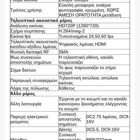
Εύκολη μεταφορά, εναέρια
Τρόπος χρήσης
φωτογραφία, κρυμμένη, ΧΩΡΙΣ
ΆΜΕΣΗ ΟΡΑΤΌΤΗΤΑ μετάδοση
Τηλεοπτικό ακουστικό μέρος
Ανάλυση εικόνας
HD720P (1280*720)
Σχήμα συμπίεσης
H.264/meg-2
Εικόνα fps
Τυποποιημένα 24,50,60 fps
Τηλεοπτικός ακουστικός
Ψηφιακός λιμένας HDMI
εισόδου-εξόδου λιμένας
Φυσική διεπαφή RF
SMA
Φως συσκευών
Η τηλεοπτική οθόνη, κανάλι
αποστολής σημάτων
παρουσιάζει
Το φως παρουσιάζει το σήμα
Σήμα δεκτών
ισχυρό
Τηλεοπτική απώλεια, απώλεια
Παραγωγή συναγερμών
εικόνας
Λήψη της πόλωσης
Κάθετος
Άλλο μέρος
Έρχεται με το κουμπί και το κανάλι
Άλλη λειτουργία
καινούριου ξεκινήματος ελέγχοντας
το κουμπί
Συσκευή
Παροχή ηλεκτρικού
DC2.75 λιμένας, DC9-
αποστολής
ρεύματος
16V
σημάτων
Δέκτης
DC5.5, DC9-16V
Συσκευή
Μέγεθος
αποστολής
89*62*22mm