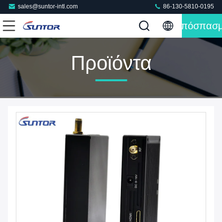
sales@suntor-intl.com
86-130-5810-0195
Απόσπασ
Προϊόντα