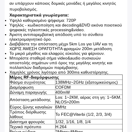
αν υπάρχουν κάποιος δομικές μονάδες ή μεγάλος κινητός
πυροβολισμός.
Χαρακτηριστικά γνωρίσματα:
Υψηλό καθορισμένο ψήφισμα: 720P
Υψηλός - κωδικοποίηση και decoding&DVD εικόνα ποιοτικού
ψηφιακές τηλεοπτικές processing&video.
Άριστη αντιπαρεμβατική απόδοση υπό το σύνθετο
ηλεκτρομαγνητικό όρο.
Διαβιβάστε την απόσταση μέχρι 5km Los για UAV και τη
ΧΩΡΊΣ ΆΜΕΣΗ ΟΡΑΤΌΤΗΤΑ φραγμών 200m μετάδοση.
Το μικρό μέγεθος και ελαφρύς εύκολος για φέρνουν.
Μπορέστε σταθερά σήμα video&audio συσκευών
αποστολής σημάτων υπό όρος της μεγάλης κινητής και
πολλαπλών διαδρομών παρέμβασης.
Χαμηλός χρόνος λιγότερο από 300ms καθυστέρησης.
Μέρος RF-διαμόρφωσης
Φάσμα συχνότητας
138MHz~2GHz (εξατομικεύσιμος)
Διαμόρφωση
COFDM
Δύναμη παραγωγής
400mW
Los: 1~2KM, αέρας στη γη: 1~5KM,
Απόσταση μετάδοσης
NLOS>200m
Εύρος ζώνης καναλιών
6MHz
Τρόπος διόρθωσης
Το FEC@Viterbi (1/2, 2/3, 3/4)
λάθους
Διάστημα φρουράς
1/32, 1/16, 1/8, 1/4
Τεχνικό πρότυπο
H.264
Ρεύμα κώδικα
2Mbps~8Mbps