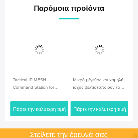
Παρόμοια προϊόντα
Tactical IP MESH
Μικρό μέγεθος και χαμηλή
CO
Command Station for
ισχύς βελτιστοποιούν το
Ve
ση
Emergency & Drone
Drone Mesh Radio με
Ra
Communication
γρήγορη ανάπτυξη και
υπ
ιμή
Πάρτε την καλύτερη τιμή
Πάρτε την καλύτερη τιμή
Πά
συνδεσιμότητα με Drone
επ
μακρινών αποστάσεων
π
Στείλετε την έρευνά σας