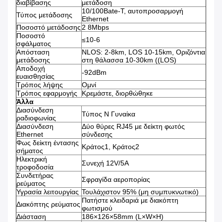
διαβίβασης
μετάδοση
10/100Bate-T, αυτοπροσαρμογή
Τύπος μετάδοσης
Ethernet
Ποσοστό μετάδοσης
2 8Mbps
Ποσοστό
≤10-6
σφάλματος
Απόσταση
NLOS: 2-8km, LOS 10-15km, Οριζόντια
μετάδοσης
στη θάλασσα 10-30km ((LOS)
Αποδοχή
-92dBm
ευαισθησίας
Τρόπος λήψης
Ομνί
Τρόπος εφαρμογής
Κρεμάστε, διορθώθηκε
Άλλα
Διασύνδεση
Τύπος N Γυναίκα
ραδιοφωνίας
Διασύνδεση
Δύο θύρες RJ45 με δείκτη φωτός
Ethernet
σύνδεσης
Φως δείκτη έντασης
Κράτος1, Κράτος2
σήματος
Ηλεκτρική
Συνεχή 12V/5A
τροφοδοσία
Συνδετήρας
Σφραγίδα αεροπορίας
ρεύματος
Υγρασία λειτουργίας
Τουλάχιστον 95% (μη συμπυκνωτικό)
Πατήστε κλειδαριά με διακόπτη
Διακόπτης ρεύματος
φωτισμού
Διάσταση
186×126×58mm (L×W×H)