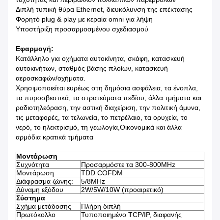
Διπλή τυπική θύρα Ethernet, διευκόλυνση της επέκτασης
Φορητό plug & play με κεραία omni για λήψη
Υποστήριξη προσαρμοσμένου σχεδιασμού
Εφαρμογή:
Κατάλληλο για οχήματα αυτοκίνητα, σκάφη, κατασκευή
αυτοκινήτων, σταθμός βάσης πλοίων, κατασκευή
αεροσκαφών/οχήματα.
Χρησιμοποιείται ευρέως στη δημόσια ασφάλεια, τα ένοπλα,
τα πυροσβεστικά, τα στρατεύματα πεδίου, άλλα τμήματα και
ραδιοτηλεόραση, την αστική διαχείριση, την πολιτική άμυνα,
τις μεταφορές, τα τελωνεία, το πετρέλαιο, τα ορυχεία, το
νερό, το ηλεκτρισμό, τη γεωλογία,Οικονομικά και άλλα
αρμόδια κρατικά τμήματα
Μοντάρωση
Συχνότητα
Προσαρμόστε τα 300-800MHz
Μοντάρωση
TDD COFDM
Διάφρασμα ζώνης:
5/8MHz
Δύναμη εξόδου
2W/5W/10W (προαιρετικό)
Σύστημα
Σχήμα μετάδοσης
Πλήρη διπλή
Πρωτόκολλο
Τυποποιημένο TCP/IP, διαφανής