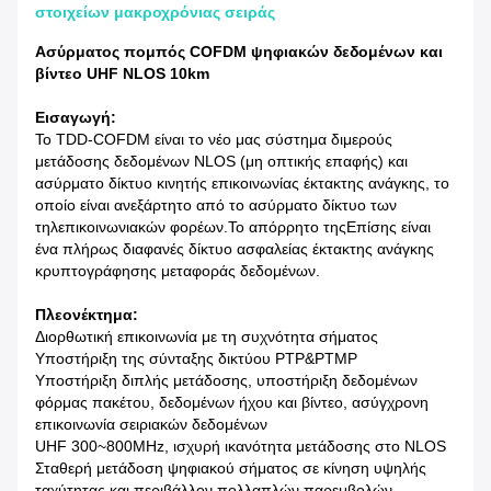
στοιχείων μακροχρόνιας σειράς
Ασύρματος πομπός COFDM ψηφιακών δεδομένων και
βίντεο UHF NLOS 10km
Εισαγωγή:
Το TDD-COFDM είναι το νέο μας σύστημα διμερούς
μετάδοσης δεδομένων NLOS (μη οπτικής επαφής) και
ασύρματο δίκτυο κινητής επικοινωνίας έκτακτης ανάγκης, το
οποίο είναι ανεξάρτητο από το ασύρματο δίκτυο των
τηλεπικοινωνιακών φορέων.Το απόρρητο τηςΕπίσης είναι
ένα πλήρως διαφανές δίκτυο ασφαλείας έκτακτης ανάγκης
κρυπτογράφησης μεταφοράς δεδομένων.
Πλεονέκτημα:
Διορθωτική επικοινωνία με τη συχνότητα σήματος
Υποστήριξη της σύνταξης δικτύου PTP&PTMP
Υποστήριξη διπλής μετάδοσης, υποστήριξη δεδομένων
φόρμας πακέτου, δεδομένων ήχου και βίντεο, ασύγχρονη
επικοινωνία σειριακών δεδομένων
UHF 300~800MHz, ισχυρή ικανότητα μετάδοσης στο NLOS
Σταθερή μετάδοση ψηφιακού σήματος σε κίνηση υψηλής
ταχύτητας και περιβάλλον πολλαπλών παρεμβολών