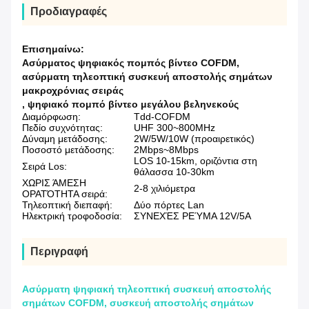
Προδιαγραφές
Επισημαίνω:
Ασύρματος ψηφιακός πομπός βίντεο COFDM
,
ασύρματη τηλεοπτική συσκευή αποστολής σημάτων
μακροχρόνιας σειράς
,
ψηφιακό πομπό βίντεο μεγάλου βεληνεκούς
Διαμόρφωση:
Tdd-COFDM
Πεδίο συχνότητας:
UHF 300~800MHz
Δύναμη μετάδοσης:
2W/5W/10W (προαιρετικός)
Ποσοστό μετάδοσης:
2Mbps~8Mbps
LOS 10-15km, οριζόντια στη
Σειρά Los:
θάλασσα 10-30km
ΧΩΡΙΣ ΆΜΕΣΗ
2-8 χιλιόμετρα
ΟΡΑΤΌΤΗΤΑ σειρά:
Τηλεοπτική διεπαφή:
Δύο πόρτες Lan
Ηλεκτρική τροφοδοσία:
ΣΥΝΕΧΈΣ ΡΕΎΜΑ 12V/5A
Περιγραφή
Ασύρματη ψηφιακή τηλεοπτική συσκευή αποστολής
σημάτων COFDM, συσκευή αποστολής σημάτων