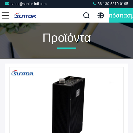
sales@suntor-intl.com
86-130-5810-0195
Απόσπασ
Προϊόντα