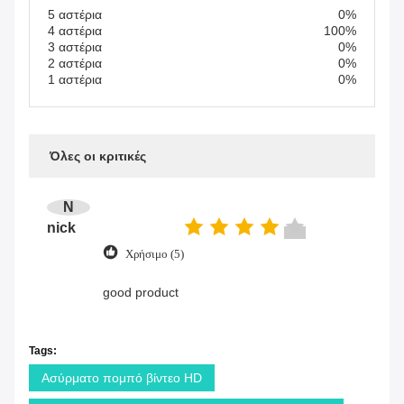
5 αστέρια
0%
4 αστέρια
100%
3 αστέρια
0%
2 αστέρια
0%
1 αστέρια
0%
Όλες οι κριτικές
N
nick
Χρήσιμο (5)
good product
Tags:
Ασύρματο πομπό βίντεο HD