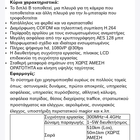
Κύρια χαρακτηριστικά:
Το διπλό Β τοποθετεί, μια πλευρά για τη κάμερα που
τοποθετείται και άλλη πλευρά για την λι-μπαταρία που
τροφοδοτείται
Κατάλληλος να φερθεί και να εγκατασταθεί
Διαμόρφωση COFDM και τηλεοπτική συμπίεση H.264
Περίφραξη αργιλίου με τους ενσωματωμένους ανεμιστήρες
Μεγάλη ασφάλεια από την κρυπτογράφηση AES 128 μπιτ
Μορφωματικό σχέδιο και ιδιαίτερα ενσωματωμένος
Πλήρες ψήφισμα hd, 1080i/P @30fps
Η διευθετήσιμη συχνότητα εργασίας, πίνακας LCD
επιδεικνύει τη συχνότητα εργασίας
Σταθερή μεταφορά σημάτων στη ΧΩΡΙΣ ΆΜΕΣΗ
ΟΡΑΤΌΤΗΤΑ και κίνηση υψηλής ταχύτητας
Εφαρμογές:
Το σύστημα έχει χρησιμοποιηθεί ευρέως σε πολλούς τομείς
όπως: αστυνομικές δυνάμεις, πρώτοι αποκριτές, υπηρεσίες
ασφάλειας, υπηρεσίες πυρόσβεσης, αθλητική κάλυψη,
ασφάλεια πατρίδας, θέσεις διαχείρισης traffice, στρατιωτικού
προστάγματος και ελέγχων, αερολιμένας, συνοριακός
έλεγχος, υποστήριξη περιστατικού magior και κ.λπ.
Συχνότητα εργασίας
300MHz~4.4GHz
Δύναμη παραγωγής
1~5W διευθετήσιμος
510km (Los),
50m1km (ΧΩΡΊΣ
Σειρά
ΆΜΕΣΗ