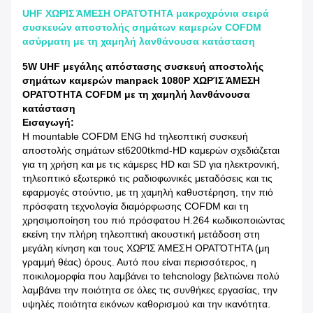
UHF ΧΩΡΙΣ ΆΜΕΣΗ ΟΡΑΤΌΤΗΤΑ μακροχρόνια σειρά
συσκευών αποστολής σημάτων καμερών COFDM
ασύρματη με τη χαμηλή λανθάνουσα κατάσταση
5W UHF μεγάλης απόστασης συσκευή αποστολής
σημάτων καμερών manpack 1080P ΧΩΡΊΣ ΆΜΕΣΗ
ΟΡΑΤΌΤΗΤΑ COFDM με τη χαμηλή λανθάνουσα
κατάσταση
Εισαγωγή:
Η mountable COFDM ENG hd τηλεοπτική συσκευή
αποστολής σημάτων st6200tkmd-HD καμερών σχεδιάζεται
για τη χρήση και με τις κάμερες HD και SD για ηλεκτρονική,
τηλεοπτικό εξωτερικό τις ραδιοφωνικές μεταδόσεις και τις
εφαρμογές στούντιο, με τη χαμηλή καθυστέρηση, την πιό
πρόσφατη τεχνολογία διαμόρφωσης COFDM και τη
χρησιμοποίηση του πιό πρόσφατου H.264 κωδικοποιώντας
εκείνη την πλήρη τηλεοπτική ακουστική μετάδοση στη
μεγάλη κίνηση και τους ΧΩΡΊΣ ΆΜΕΣΗ ΟΡΑΤΌΤΗΤΑ (μη
γραμμή θέας) όρους. Αυτό που είναι περισσότερος, η
ποικιλομορφία που λαμβάνει το tehcnology βελτιώνει πολύ
λαμβάνει την ποιότητα σε όλες τις συνθήκες εργασίας, την
υψηλές ποιότητα εικόνων καθορισμού και την ικανότητα.