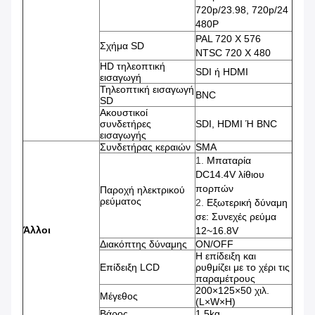
720p/23.98, 720p/24
480P
PAL 720 X 576
Σχήμα SD
NTSC 720 X 480
HD τηλεοπτική
SDI ή HDMI
εισαγωγή
Τηλεοπτική εισαγωγή
BNC
SD
Ακουστικοί
συνδετήρες
SDI, HDMI Ή BNC
εισαγωγής
Συνδετήρας κεραιών
SMA
1.
Μπαταρία
DC14.4V λίθιου
πορπών
Παροχή ηλεκτρικού
ρεύματος
2.
Εξωτερική δύναμη
σε: Συνεχές ρεύμα
Άλλοι
12~16.8V
Διακόπτης δύναμης
ON/OFF
Η επίδειξη και
Επίδειξη LCD
ρυθμίζει με το χέρι τις
παραμέτρους
200×125×50 χιλ.
Μέγεθος
(L×W×H)
Βάρος
1.5kg