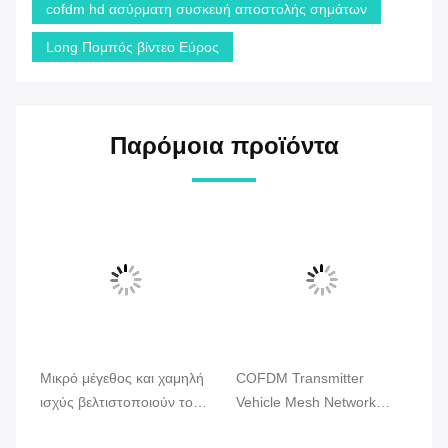
cofdm hd ασύρματη συσκευή αποστολής σημάτων
Long Πομπός βίντεο Εύρος
Παρόμοια προϊόντα
Μικρό μέγεθος και χαμηλή
COFDM Transmitter
Φο
ισχύς βελτιστοποιούν το
Vehicle Mesh Network
Εν
Drone Mesh Radio με
Radio, 2U Rack Mount,
Ήχ