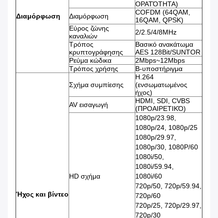
ΟΡΑΤΌΤΗΤΑ)
COFDM (64QAM,
Διαμόρφωση
Διαμόρφωση
16QAM, QPSK)
Εύρος ζώνης
2/2.5/4/8MHz
καναλιών
Τρόπος
Βασικό ανακάτωμα
κρυπτογράφησης
AES 128Bit/SUNTOR
Ρεύμα κώδικα
2Mbps~12Mbps
Τρόπος χρήσης
Β-υποστήριγμα
H.264
Σχήμα συμπίεσης
(ενσωματωμένος
ήχος)
HDMI, SDI, CVBS
AV εισαγωγή
(ΠΡΟΑΙΡΕΤΙΚΌ)
1080p/23.98,
1080p/24, 1080p/25
1080p/29.97,
1080p/30, 1080P/60
1080i/50,
1080i/59.94,
HD σχήμα
1080i/60
720p/50, 720p/59.94,
Ήχος και βίντεο
720p/60
720p/25, 720p/29.97,
720p/30