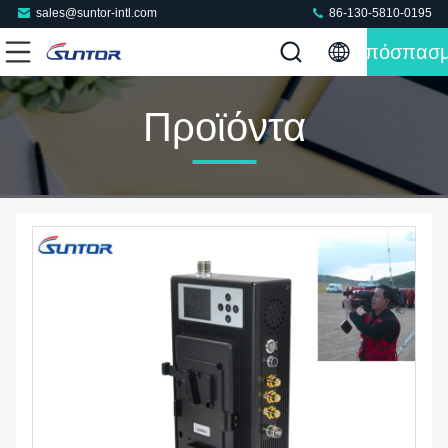
sales@suntor-intl.com
86-130-5810-0195
Απόσπασ
Προϊόντα