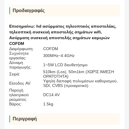
Προδιαγραφές
Επισημαίνω:
hd ασύρματος τηλεοπτικός αποστολέας
,
τηλεοπτική συσκευή αποστολής σημάτων wifi
,
Ασύρματη συσκευή αποστολής σημάτων καμερών
COFDM
Διαμόρφωση:
COFDM
Συχνότητα
300MHz~4.4GHz
εργασίας:
Δύναμη
1~5W LCD διευθετήσιμο
παραγωγής:
510km (Los), 50m1km (ΧΩΡΊΣ ΆΜΕΣΗ
Σειρά:
ΟΡΑΤΌΤΗΤΑ)
Υψηλή διεπαφή πολυμέσων καθορισμού,
Είσοδος AV:
SDI, CVBS (προαιρετικό)
Παροχή
ηλεκτρικού
DC14.4V
ρεύματος:
Βάρος:
1.5kg
Περιγραφή