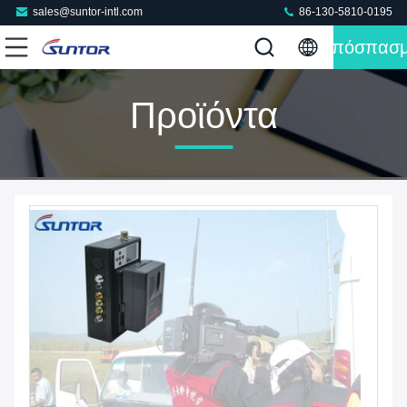
sales@suntor-intl.com
86-130-5810-0195
Απόσπασ
Προϊόντα