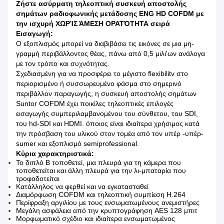
Ζήστε ασύρματη τηλεοπτική συσκευή αποστολής
σημάτων ραδιοφωνικής μετάδοσης ENG HD COFDM με
την ισχυρή ΧΩΡΊΣ ΆΜΕΣΗ ΟΡΑΤΌΤΗΤΑ σειρά
Εισαγωγή:
Ο εξοπλισμός μπορεί να διαβιβάσει τις εικόνες σε μια μη-
γραμμή περιβάλλοντος θέας, πάνω από 0,5 μιλι'ων ανάλογα
με τον τρόπο και συχνότητας.
Σχεδιασμένη για να προσφέρει το μέγιστο flexibilitv στο
περιορισμένο ή συσσωρευμένο φάσμα στο σημερινό
περιβάλλον παραγωγής, η συσκευή αποστολής σημάτων
Suntor COFDM έχει ποικίλες τηλεοπτικές επιλογές
εισαγωγής συμπεριλαμβανομένου του σύνθετου, του SDI,
του hd-SDI και HDMI. όποιος είναι ιδιαίτερα χρήσιμος κατά
την πρόσβαση του υλικού στον τομέα από τον υπέρ -υπέρ-
sumer και εξοπλισμό semiprofessional.
Κύρια χαρακτηριστικά:
Το διπλό Β τοποθετεί, μια πλευρά για τη κάμερα που
τοποθετείται και άλλη πλευρά για την λι-μπαταρία που
τροφοδοτείται
Κατάλληλος να φερθεί και να εγκατασταθεί
Διαμόρφωση COFDM και τηλεοπτική συμπίεση H.264
Περίφραξη αργιλίου με τους ενσωματωμένους ανεμιστήρες
Μεγάλη ασφάλεια από την κρυπτογράφηση AES 128 μπιτ
Μορφωματικό σχέδιο και ιδιαίτερα ενσωματωμένος