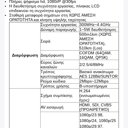
Πλήρες ψήφισμα hd, 1080i/P @30fps
Η διευθετήσιμη συχνότητα εργασίας, πίνακας LCD
επιδεικνύει τη συχνότητα εργασίας
Σταθερή μεταφορά σημάτων στη ΧΩΡΙΣ ΆΜΕΣΗ
ΟΡΑΤΌΤΗΤΑ και κίνηση υψηλής ταχύτητας
Συχνότητα εργασίας
300MHz~4.4GHz
Δύναμη παραγωγής
1~5W διευθετήσιμος
500m1km (ΧΩΡΙΣ
ΆΜΕΣΗ
Σειρά
ΟΡΑΤΌΤΗΤΑ),
510km (Los)
COFDM (64QAM,
Διαμόρφωση
Διαμόρφωση
16QAM, QPSK)
Εύρος ζώνης
2/2.5/4/8MHz
καναλιών
Τρόπος
Βασικό ανακάτωμα
κρυπτογράφησης
AES 128Bit/SUNTOR
Ρεύμα κώδικα
2Mbps~12Mbps
Τρόπος χρήσης
Β-υποστήριγμα
H.264
Σχήμα συμπίεσης
(ενσωματωμένος
ήχος)
HDMI, SDI, CVBS
AV εισαγωγή
(ΠΡΟΑΙΡΕΤΙΚΌ)
1080p/23.98,
1080p/24, 1080p/25
1080p/29.97,