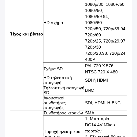
1080p/30, 1080P/60
1080i/50,
1080i/59.94,
HD σχήμα
1080i/60
720p/50, 720p/59.94,
Ήχος και βίντεο
720p/60
720p/25, 720p/29.97,
720p/30
720p/23.98, 720p/24
480P
PAL 720 X 576
Σχήμα SD
NTSC 720 X 480
HD τηλεοπτική
SDI ή HDMI
εισαγωγή
Τηλεοπτική εισαγωγή
BNC
SD
Ακουστικοί
συνδετήρες
SDI, HDMI Ή BNC
εισαγωγής
Συνδετήρας κεραιών
SMA
1.
Μπαταρία
DC14.4V λίθιου
πορπών
Παροχή ηλεκτρικού
ρεύματος