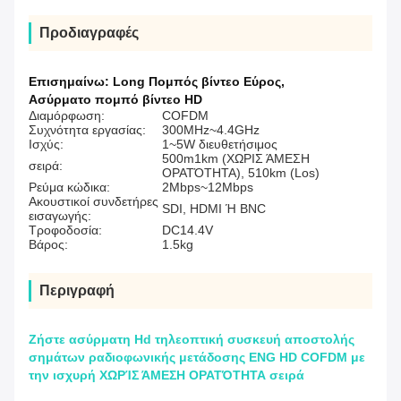
Προδιαγραφές
Επισημαίνω:
Long Πομπός βίντεο Εύρος
,
Ασύρματο πομπό βίντεο HD
Διαμόρφωση:
COFDM
Συχνότητα εργασίας:
300MHz~4.4GHz
Ισχύς:
1~5W διευθετήσιμος
500m1km (ΧΩΡΙΣ ΆΜΕΣΗ
σειρά:
ΟΡΑΤΌΤΗΤΑ), 510km (Los)
Ρεύμα κώδικα:
2Mbps~12Mbps
Ακουστικοί συνδετήρες
SDI, HDMI Ή BNC
εισαγωγής:
Τροφοδοσία:
DC14.4V
Βάρος:
1.5kg
Περιγραφή
Ζήστε ασύρματη Hd τηλεοπτική συσκευή αποστολής
σημάτων ραδιοφωνικής μετάδοσης ENG HD COFDM με
την ισχυρή ΧΩΡΊΣ ΆΜΕΣΗ ΟΡΑΤΌΤΗΤΑ σειρά