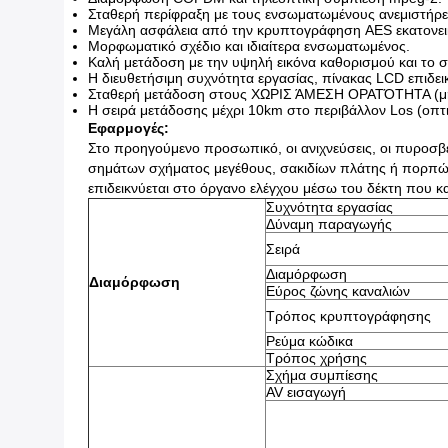
Σταθερή περίφραξη με τους ενσωματωμένους ανεμιστήρε
Μεγάλη ασφάλεια από την κρυπτογράφηση AES εκατονει
Μορφωματικό σχέδιο και ιδιαίτερα ενσωματωμένος.
Καλή μετάδοση με την υψηλή εικόνα καθορισμού και το 
Η διευθετήσιμη συχνότητα εργασίας, πίνακας LCD επιδεικ
Σταθερή μετάδοση στους ΧΩΡΙΣ ΆΜΕΣΗ ΟΡΑΤΌΤΗΤΑ (μη ο
Η σειρά μετάδοσης μέχρι 10km στο περιβάλλον Los (οπτ
Εφαρμογές:
Στο προηγούμενο προσωπικό, οι ανιχνεύσεις, οι πυροσ
σημάτων σχήματος μεγέθους, σακιδίων πλάτης ή πορπών 
επιδεικνύεται στο όργανο ελέγχου μέσω του δέκτη που κ
Συχνότητα εργασίας
Δύναμη παραγωγής
Σειρά
Διαμόρφωση
Διαμόρφωση
Εύρος ζώνης καναλιών
Τρόπος κρυπτογράφησης
Ρεύμα κώδικα
Τρόπος χρήσης
Σχήμα συμπίεσης
AV εισαγωγή