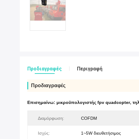
Προδιαγραφές
Περιγραφή
Προδιαγραφές
Επισημαίνω:
μικροϋπολογιστής fpv quadcopter
,
τη
Διαμόρφωση:
COFDM
Ισχύς:
1~5W διευθετήσιμος