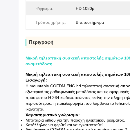
Ψήφισμα:
HD 1080p
Τρόπος χρήσης:
Β-υποστήριγμα
Περιγραφή
Μικρή τηλεοπτική συσκευή αποστολής σημάτων 108
αναμετάδοση
Μικρή τηλεοπτική συσκευή αποστολής σημάτων 108
Εισαγωγή:
Η mountable COFDM ENG hd τηλεοπτική συσκευή αποστολή
εξωτερικό τις ραδιοφωνικές μεταδόσεις και τις εφαρμο
πρόσφατου H.264 κωδικοποιώντας εκείνη την πλήρη τηλ
περισσότερος, η ποικιλομορφία που λαμβάνει το tehcnolo
ικανότητα.
Χαρακτηριστικό γνώρισμα:
Μπαταρία λίθιου για την παροχή ηλεκτρικού ρεύματος.
Κατάλληλος να φερθεί και να εγκατασταθεί.
Διαμόρφωση COFDM και τηλεοπτική συμπίεση mpeg-2.