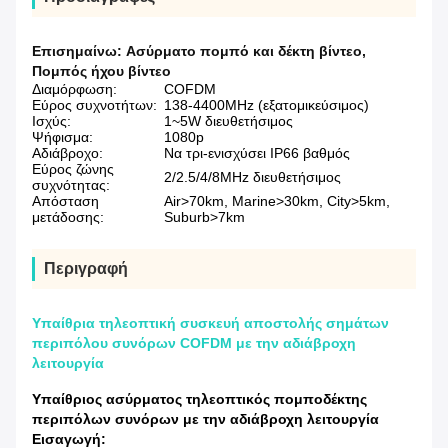
Επισημαίνω:
Ασύρματο πομπό και δέκτη βίντεο
,
Πομπός ήχου βίντεο
Διαμόρφωση:
COFDM
Εύρος συχνοτήτων:
138-4400MHz (εξατομικεύσιμος)
Ισχύς:
1~5W διευθετήσιμος
Ψήφισμα:
1080p
Αδιάβροχο:
Να τρι-ενισχύσει IP66 βαθμός
Εύρος ζώνης
2/2.5/4/8MHz διευθετήσιμος
συχνότητας:
Απόσταση
Air>70km, Marine>30km, City>5km,
μετάδοσης:
Suburb>7km
Περιγραφή
Υπαίθρια τηλεοπτική συσκευή αποστολής σημάτων
περιπόλου συνόρων COFDM με την αδιάβροχη
λειτουργία
Υπαίθριος ασύρματος τηλεοπτικός πομποδέκτης
περιπόλων συνόρων με την αδιάβροχη λειτουργία
Εισαγωγή: