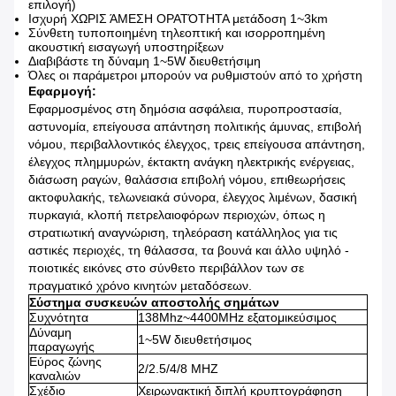
επιλογή)
Ισχυρή ΧΩΡΙΣ ΆΜΕΣΗ ΟΡΑΤΌΤΗΤΑ μετάδοση 1~3km
Σύνθετη τυποποιημένη τηλεοπτική και ισορροπημένη
ακουστική εισαγωγή υποστηρίξεων
Διαβιβάστε τη δύναμη 1~5W διευθετήσιμη
Όλες οι παράμετροι μπορούν να ρυθμιστούν από το χρήστη
Εφαρμογή:
Εφαρμοσμένος στη δημόσια ασφάλεια, πυροπροστασία,
αστυνομία, επείγουσα απάντηση πολιτικής άμυνας, επιβολή
νόμου, περιβαλλοντικός έλεγχος, τρεις επείγουσα απάντηση,
έλεγχος πλημμυρών, έκτακτη ανάγκη ηλεκτρικής ενέργειας,
διάσωση ραγών, θαλάσσια επιβολή νόμου, επιθεωρήσεις
ακτοφυλακής, τελωνειακά σύνορα, έλεγχος λιμένων, δασική
πυρκαγιά, κλοπή πετρελαιοφόρων περιοχών, όπως η
στρατιωτική αναγνώριση, τηλεόραση κατάλληλος για τις
αστικές περιοχές, τη θάλασσα, τα βουνά και άλλο υψηλό -
ποιοτικές εικόνες στο σύνθετο περιβάλλον των σε
πραγματικό χρόνο κινητών μεταδόσεων.
Σύστημα συσκευών αποστολής σημάτων
Συχνότητα
138Mhz~4400MHz εξατομικεύσιμος
Δύναμη
1~5W διευθετήσιμος
παραγωγής
Εύρος ζώνης
2/2.5/4/8 MHZ
καναλιών
Σχέδιο
Χειρωνακτική διπλή κρυπτογράφηση