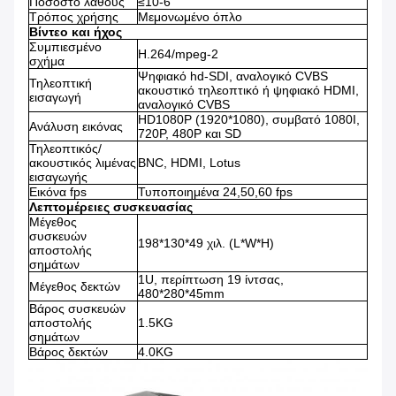
Ποσοστό λάθους
≤10-6
Τρόπος χρήσης
Μεμονωμένο όπλο
Βίντεο και ήχος
Συμπιεσμένο
H.264/mpeg-2
σχήμα
Ψηφιακό hd-SDI, αναλογικό CVBS
Τηλεοπτική
ακουστικό τηλεοπτικό ή ψηφιακό HDMI,
εισαγωγή
αναλογικό CVBS
HD1080P (1920*1080), συμβατό 1080I,
Ανάλυση εικόνας
720P, 480P και SD
Τηλεοπτικός/
ακουστικός λιμένας
BNC, HDMI, Lotus
εισαγωγής
Εικόνα fps
Τυποποιημένα 24,50,60 fps
Λεπτομέρειες συσκευασίας
Μέγεθος
συσκευών
198*130*49 χιλ. (L*W*H)
αποστολής
σημάτων
1U, περίπτωση 19 ίντσας,
Μέγεθος δεκτών
480*280*45mm
Βάρος συσκευών
αποστολής
1.5KG
σημάτων
Βάρος δεκτών
4.0KG