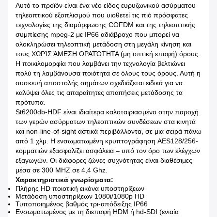
Αυτό το προϊόν είναι ένα νέο είδος ευρυζωνικού ασύρματου
τηλεοπτικού εξοπλισμού που υιοθετεί τις πιό πρόσφατες
τεχνολογίες της διαμόρφωσης COFDM και της τηλεοπτικής
συμπίεσης mpeg-2 με IP66 αδιάβροχο που μπορεί να
ολοκληρώσει τηλεοπτική μετάδοση στη μεγάλη κίνηση και
τους ΧΩΡΊΣ ΆΜΕΣΗ ΟΡΑΤΌΤΗΤΑ (μη οπτική επαφή) όρους.
Η ποικιλομορφία που λαμβάνει την τεχνολογία βελτιώνει
πολύ τη λαμβάνουσα ποιότητα σε όλους τους όρους. Αυτή η
συσκευή αποστολής σημάτων σχεδιάζεται ειδικά για να
καλύψει όλες τις απαραίτητες απαιτήσεις μετάδοσης τα
πρότυπα.
St6200db-HDF είναι ιδιαίτερα καλοταιριασμένο στην παροχή
των γερών ασύρματων τηλεοπτικών συνδέσεων στα κινητά
και non-line-of-sight αστικά περιβάλλοντα, σε μια σειρά πάνω
από 1 χλμ. Η ενσωματωμένη κρυπτογράφηση AES128/256-
κομματιών εξασφαλίζει ασφάλεια – υπό τον όρο των ελέγχων
εξαγωγών. Οι διάφορες ζώνες συχνότητας είναι διαθέσιμες
μέσα σε 300 MHZ σε 4,4 Ghz.
Χαρακτηριστικά γνωρίσματα:
Πλήρης HD ποιοτική εικόνα υποστηρίξεων
Μετάδοση υποστηρίξεων 1080i/1080p HD
Τυποποιημένος βαθμός τρι-απόδειξης IP66
Ενσωματωμένος με τη διεπαφή HDM ή hd-SDI (ενιαία