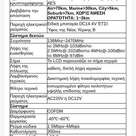
κρυπτογράφησης
AES
Air>70km, Marine>30km, City>5km,
Διαβιβάστε την
Suburb>7km, ΧΩΡΊΣ ΆΜΕΣΗ
απόσταση
ΟΡΑΤΌΤΗΤΑ: 1~3km
Ειδική μπαταρία DC14.4V ΈΤΣΙ
Παροχή ηλεκτρικού
ρεύματος
Ύφος της Νέας Υόρκης Β
Σύστημα δεκτών
Συχνότητα
138Mhz~2470MHz
το 2MHz@-103dBm/το
Λήψη της
2.5MHz@-102dBm/το 4MHz@-100dBm/
ευαισθησίας
το 8MHz@-97dBm
Σήμα
Το LCD παρουσιάζει το σήμα ισχυρό
Λήψη της
κάθετη, διπλή λήψη κεραιών
πόλωσης
Λαμβανόμενος
Διαστημική λήψη ποικιλομορφίας τεχνική
τεχνικός
ενσωματωμένο φίλτρο κοιλοτήτων
Φίλτρο τεχνικό
υψηλής επίδοσης τεχνικό
Παροχή ηλεκτρικού
AC220V ή DC12V
ρεύματος
Σύστημα
Διαμόρφωση
COFDM
Θερμοκρασία
-40℃~60℃
εργασίας
Ρεύμα κώδικα
1.5Mbps~6Mbps
Καθυστέρηση
300ms