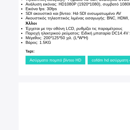
Ανάλυση εικόνας: HD1080P (1920*1080), συμβατό 1080I
Εικόνα fps: 30fps
SDI ακουστικό και βίντεο: Hd-SDI ενσωματωμένο AV
Ακουστικός τηλεοπτικός λιμένας εισαγωγής: BNC, HDMI
Άλλοι
Έρχεται με την οθόνη LCD, ρυθμίζει τις παραμέτρους
Παροχή ηλεκτρικού ρεύματος: Ειδική μπαταρία DC14.4
Μέγεθος: 200*125*50 χιλ. (L*W*H)
Βάρος: 1.5KG
Tags:
Ασύρματο πομπό βίντεο HD
cofdm hd ασύρματη