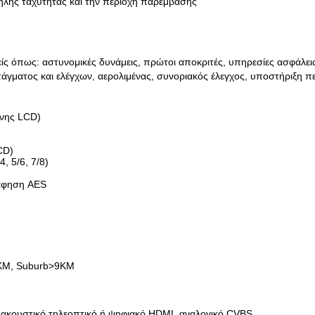
ψηλής ταχύτητας και την περιοχή παρέμβασης
είς όπως: αστυνομικές δυνάμεις, πρώτοι αποκριτές, υπηρεσίες ασφάλε
στάγματος και ελέγχων, αερολιμένας, συνοριακός έλεγχος, υποστήριξη πε
όνης LCD)
CD)
, 5/6, 7/8)
ράφηση AES
6KM, Suburb>9KM
 ακουστικό τηλεοπτικό ή ψηφιακό HDMI, αναλογικό CVBS