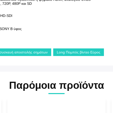
, 720P, 480P και SD
, HD-SDI
V SONY Β ύφος
 συσκευή αποστολής σημάτων
Long Πομπός βίντεο Εύρος
Παρόμοια προϊόντα