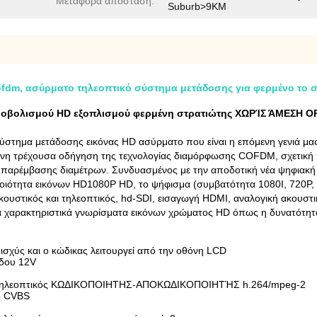
Μεταφορά απόσταση:
Suburb>9KM
dm, ασύρματο τηλεοπτικό σύστημα μετάδοσης για φερμένο το 
υροβολισμού HD εξοπλισμού φερμένη στρατιώτης ΧΩΡΊΣ ΆΜΕΣΗ 
στημα μετάδοσης εικόνας HD ασύρματο που είναι η επόμενη γενιά μα
ένη τρέχουσα οδήγηση της τεχνολογίας διαμόρφωσης COFDM, σχετική π
ας παρέμβασης διαμέτρων. Συνδυασμένος με την αποδοτική νέα ψηφιακ
ποιότητα εικόνων HD1080P HD, το ψήφισμα (συμβατότητα 1080I, 720P, 4
κουστικός και τηλεοπτικός, hd-SDI, εισαγωγή HDMI, αναλογική ακουστ
κά χαρακτηριστικά γνωρίσματα εικόνων χρώματος HD όπως η δυνατότητα
ισχύς και ο κώδικας λειτουργεί από την οθόνη LCD
όδου 12V
και τηλεοπτικός ΚΩΔΙΚΟΠΟΙΗΤΗΣ-ΑΠΟΚΩΔΙΚΟΠΟΙΗΤΉΣ h.264/mpeg-2
κό CVBS