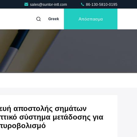
sales@suntor-intl.com
86-130-5810-0195
Απόσπασμα
Greek
ευή αποστολής σημάτων
πτικό σύστημα μετάδοσης για
 πυροβολισμό