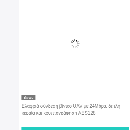
ή
Tactical IP MESH Command Station for Emergency
& Drone Communication