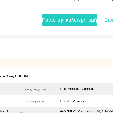
Πάρτε την καλύτερη τιμή
Επι
οστολέας COFDM
Εύρος συχνοτήτων:
UHF 300Mhz~900Mhz
μορφή εικόνας:
H.264 / Mpeg-2
ONY Β
Air>70KM, Marine>30KM, City>6