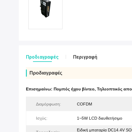
Προδιαγραφές
Περιγραφή
Προδιαγραφές
Επισημαίνω:
Πομπός ήχου βίντεο
,
Τηλεοπτικός απ
Διαμόρφωση:
COFDM
Ισχύς:
1~5W LCD διευθετήσιμο
Ειδική μπαταρία DC14.4V S