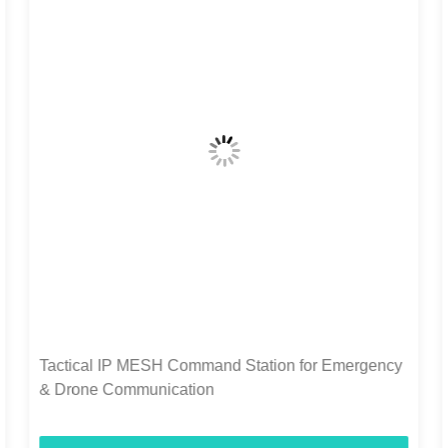
Μικρό μέγεθος και χαμηλή ισχύς βελτιστοποιούν το
Drone Mesh Radio με γρήγορη ανάπτυξη και
συνδεσιμότητα με Drone μακρινών αποστάσεων