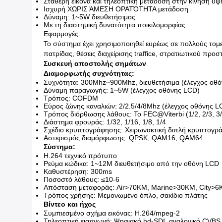
Σταθερή εικόνα και τηλεοπτική μετάδοση στην κίνηση υ
Ισχυρή ΧΩΡΙΣ ΆΜΕΣΗ ΟΡΑΤΌΤΗΤΑ μετάδοση
Δύναμη: 1~5W διευθετήσιμος
Με τη διαστημική δυνατότητα ποικιλομορφίας
Εφαρμογές:
Το σύστημα έχει χρησιμοποιηθεί ευρέως σε πολλούς τομ
πατρίδας, θέσεις διαχείρισης traffice, στρατιωτικού προ
Συσκευή αποστολής σημάτων
Διαμορφωτής συχνότητας:
Συχνότητα: 300Mhz~900Mhz, διευθετήσιμα (έλεγχος οθ
Δύναμη παραγωγής: 1~5W (έλεγχος οθόνης LCD)
Τρόπος: COFDM
Εύρος ζώνης καναλιών: 2/2.5/4/8Mhz (έλεγχος οθόνης L
Τρόπος διόρθωσης λάθους: Το FEC@Viterbi (1/2, 2/3, 3/4
Διάστημα φρουράς: 1/32, 1/16, 1/8, 1/4
Σχέδιο κρυπτογράφησης: Χειρωνακτική διπλή κρυπτογ
Αστερισμός διαμόρφωσης: QPSK, QAM16, QAM64
Σύστημα:
H.264 τεχνικό πρότυπο
Ρεύμα κώδικα: 1~12M διευθετήσιμο από την οθόνη LCD
Καθυστέρηση: 300ms
Ποσοστό λάθους: ≤10-6
Απόσταση μεταφοράς: Air>70KM, Marine>30KM, City>
Τρόπος χρήσης: Μεμονωμένο όπλο, σακίδιο πλάτης
Βίντεο και ήχος
Συμπιεσμένο σχήμα εικόνας: H.264/mpeg-2
Τηλεοπτική εισαγωγή: Ψηφιακό hd-SDI, αναλογικό CVBS