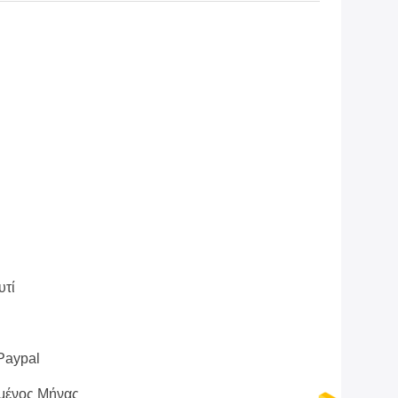
υτί
 Paypal
μένος Μήνας