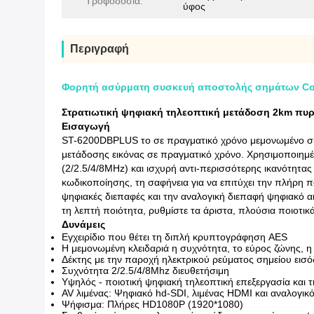
Τροφοδοσία:
ύφος
Περιγραφή
Φορητή ασύρματη συσκευή αποστολής σημάτων Cof
Στρατιωτική ψηφιακή τηλεοπτική μετάδοση 2km π
Εισαγωγή
ST-6200DBPLUS το σε πραγματικό χρόνο μεμονωμένο σύ
μετάδοσης εικόνας σε πραγματικό χρόνο. Χρησιμοποιημ
(2/2.5/4/8MHz) και ισχυρή αντι-περισσότερης ικανότητ
κωδικοποίησης, τη σαφήνεια για να επιτύχει την πλήρη 
ψηφιακές διεπαφές και την αναλογική διεπαφή ψηφιακό α
τη λεπτή ποιότητα, ρυθμίστε τα άριστα, πλούσια ποιοτι
Δυνάμεις
Εγχειρίδιο που θέτει τη διπλή κρυπτογράφηση AES
Η μεμονωμένη κλειδαριά η συχνότητα, το εύρος ζώνης, η 
Δέκτης με την παροχή ηλεκτρικού ρεύματος σημείου εισ
Συχνότητα 2/2.5/4/8Mhz διευθετήσιμη
Υψηλός - ποιοτική ψηφιακή τηλεοπτική επεξεργασία 
AV λιμένας: Ψηφιακό hd-SDI, λιμένας HDMI και αναλογι
Ψήφισμα: Πλήρες HD1080P (1920*1080)