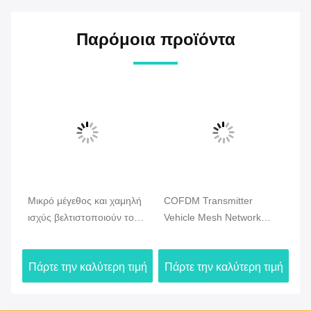
Παρόμοια προϊόντα
Μικρό μέγεθος και χαμηλή
COFDM Transmitter
Φο
ισχύς βελτιστοποιούν το
Vehicle Mesh Network
Εν
Drone Mesh Radio με
Radio, 2U Rack Mount,
Ήχ
γρήγορη ανάπτυξη και
υποστηρίζει ασύρματη
Ασ
ιμή
Πάρτε την καλύτερη τιμή
Πάρτε την καλύτερη τιμή
Πά
συνδεσιμότητα με Drone
επικοινωνία χωρίς κεντρική
H
μακρινών αποστάσεων
πύλη