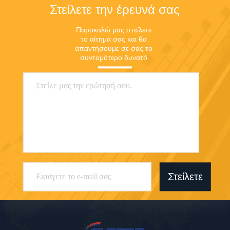
Στείλετε την έρευνά σας
Παρακαλώ μας στείλετε 
το αίτημά σας και θα 
απαντήσουμε σε σας το 
συντομότερο δυνατό.
Στείλετε