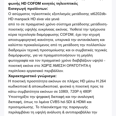
φωνής HD COFDM κινητός τηλεοπτικός
Εισαγωγή προϊόντων:
Ο ασύρματος τηλεοπτικός εξοπλισμός μετάδοσης st6202db-
HD manpack HD είναι νέα γενιά
από το σε πραγματικό χρόνο σύστημα μετάδοσης μετάδοση-
ποιοτικής υψηλής ευκρίνειας εικόνας. Υιοθετεί την τρέχουσα
κύρια τεχνολογία διαμόρφωσης COFDM, έχει την ισχυρή
αποσυμφορητική ικανότητα, υπερνικά την αντανάκλαση και
καλύπτει προκαλούμενος από τη μετάδοση την πολλαπλών
διαδρομών τεχνική προσομοίωσης και οι συμβατικές τεχνικές
διαμόρφωσης, για να πραγματοποιήσουν τη μεγάλη
φωτογραφία και τον πραγματικό χρόνο διαβιβάζουν υψηλό -
ποιοτική εικόνα στο ΧΩΡΊΣ ΆΜΕΣΗ ΟΡΑΤΌΤΗΤΑ ή
περίπλοκο εργασιακό περιβάλλον.
Χαρακτηριστικό γνώρισμα:
Η ποιοτική προσιτότητα εικόνων σε πλήρες HD μέσω H.264
κωδικοποιεί & αποκωδικοποιεί, φυσικά η ποιοτική προς τα
κάτω συμβατότητα εικόνων σε 1080I, 720P ή 480P.
Υποστηρίξτε την ψηφιακή διεπαφή και την αναλογική
διεπαφή, όπως το λιμένα CVBS hd-SDI & HDMI και
προσομοίωσης. Το πλεονέκτημα της παραγωγής
περιλαμβάνει τη υψηλή ανάλυση & αντιπαραβάλλει την