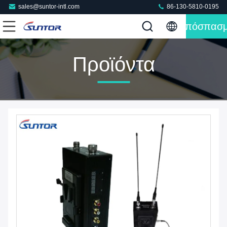
sales@suntor-intl.com
86-130-5810-0195
Απόσπασ
Προϊόντα