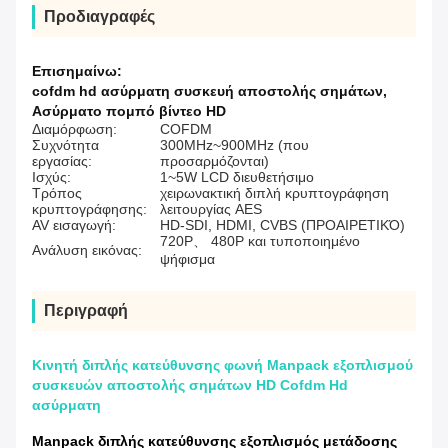
Προδιαγραφές
Επισημαίνω:
cofdm hd ασύρματη συσκευή αποστολής σημάτων
,
Ασύρματο πομπό βίντεο HD
Διαμόρφωση:
COFDM
Συχνότητα
300MHz~900MHz (που
εργασίας:
προσαρμόζονται)
Ισχύς:
1~5W LCD διευθετήσιμο
Τρόπος
χειρωνακτική διπλή κρυπτογράφηση
κρυπτογράφησης:
λειτουργίας AES
AV εισαγωγή:
HD-SDI, HDMI, CVBS (ΠΡΟΑΙΡΕΤΙΚΌ)
720P、 480P και τυποποιημένο
Ανάλυση εικόνας:
ψήφισμα
Περιγραφή
Κινητή διπλής κατεύθυνσης φωνή Manpack εξοπλισμού
συσκευών αποστολής σημάτων HD Cofdm Hd
ασύρματη
Manpack διπλής κατεύθυνσης εξοπλισμός μετάδοσης