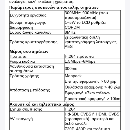
αναλογία, καλή εκτέλεση χρώματος.
Παράμετρος συσκευών αποστολής σημάτων
300MHz~900MHz (που
Συχνότητα εργασίας
προσαρμόζονται)
Δύναμη παραγωγής
1~5W το LCD ρυθμίζει
Διαμόρφωση
COFDM
Εύρος ζώνης καναλιών:
8MHz
χειρωνακτική διπλή
Τρόπος κρυπτογράφησης
κρυπτογράφηση λειτουργίας
AES
Μέρος συστημάτων
Πρότυπα
H.264 πρότυπα
Ρεύμα κώδικα
1.5Mbps~6Mbps
Λανθάνουσα κατάσταση
300ms
συστημάτων
Τρόπος χρήσης
Manpack
Επί της εφαρμογής > 80 χλμ
Θαλάσσια εφαρμογή: > 40 χλμ
Απόσταση μετάδοσης
Εφαρμογή >7km πόλεων
Προαστιακή εφαρμογή > 10km
Ακουστικό και τηλεοπτικό μέρος
Σχήμα συμπίεσης
H.264
Hd-SDI, CVBS ή HDMI, CVBS
AV εισαγωγή
(προαιρετικό), αριστερό και
δεξιό κανάλι
720P, 480P και πρότυπα