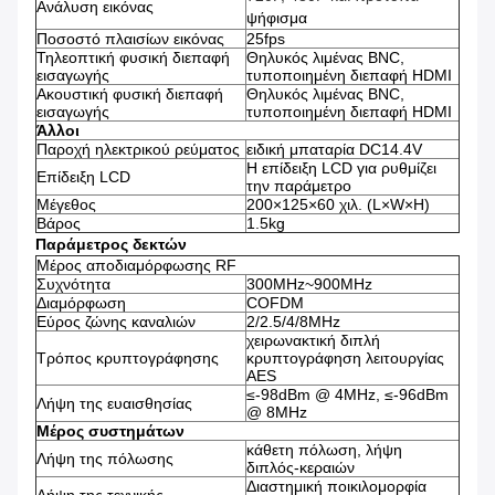
Ανάλυση εικόνας
ψήφισμα
Ποσοστό πλαισίων εικόνας
25fps
Τηλεοπτική φυσική διεπαφή
Θηλυκός λιμένας BNC,
εισαγωγής
τυποποιημένη διεπαφή HDMI
Ακουστική φυσική διεπαφή
Θηλυκός λιμένας BNC,
εισαγωγής
τυποποιημένη διεπαφή HDMI
Άλλοι
Παροχή ηλεκτρικού ρεύματος
ειδική μπαταρία DC14.4V
Η επίδειξη LCD για ρυθμίζει
Επίδειξη LCD
την παράμετρο
Μέγεθος
200×125×60 χιλ. (L×W×H)
Βάρος
1.5kg
Παράμετρος δεκτών
Μέρος αποδιαμόρφωσης RF
Συχνότητα
300MHz~900MHz
Διαμόρφωση
COFDM
Εύρος ζώνης καναλιών
2/2.5/4/8MHz
χειρωνακτική διπλή
Τρόπος κρυπτογράφησης
κρυπτογράφηση λειτουργίας
AES
≤-98dBm @ 4MHz, ≤-96dBm
Λήψη της ευαισθησίας
@ 8MHz
Μέρος συστημάτων
κάθετη πόλωση, λήψη
Λήψη της πόλωσης
διπλός-κεραιών
Διαστημική ποικιλομορφία