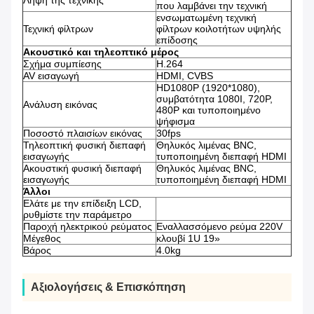
Λήψη της τεχνικής
που λαμβάνει την τεχνική
ενσωματωμένη τεχνική
Τεχνική φίλτρων
φίλτρων κοιλοτήτων υψηλής
επίδοσης
Ακουστικό και τηλεοπτικό μέρος
Σχήμα συμπίεσης
H.264
AV εισαγωγή
HDMI, CVBS
HD1080P (1920*1080),
συμβατότητα 1080I, 720P,
Ανάλυση εικόνας
480P και τυποποιημένο
ψήφισμα
Ποσοστό πλαισίων εικόνας
30fps
Τηλεοπτική φυσική διεπαφή
Θηλυκός λιμένας BNC,
εισαγωγής
τυποποιημένη διεπαφή HDMI
Ακουστική φυσική διεπαφή
Θηλυκός λιμένας BNC,
εισαγωγής
τυποποιημένη διεπαφή HDMI
Άλλοι
Ελάτε με την επίδειξη LCD,
ρυθμίστε την παράμετρο
Παροχή ηλεκτρικού ρεύματος
Εναλλασσόμενο ρεύμα 220V
Μέγεθος
κλουβί 1U 19»
Βάρος
4.0kg
Αξιολογήσεις & Επισκόπηση