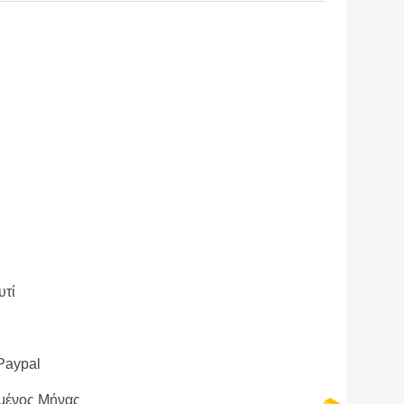
υτί
 Paypal
μένος Μήνας