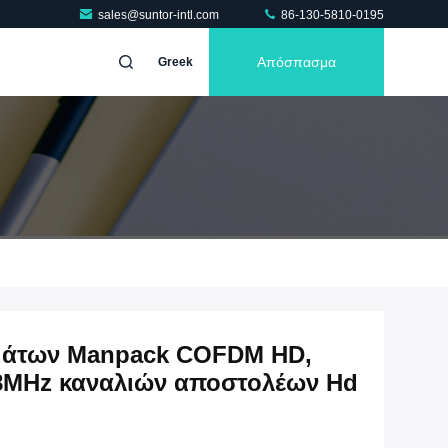
sales@suntor-intl.com
86-130-5810-0195
Απόσπασμα
Greek
μάτων Manpack COFDM HD,
8MHz καναλιών αποστολέων Hd