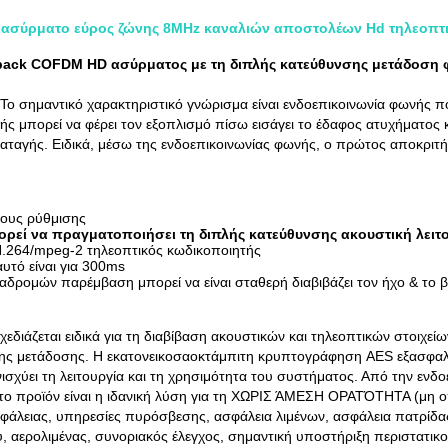
ασύρματο εύρος ζώνης 8MHz καναλιών αποστολέων Hd τηλεοπτ
pack COFDM HD ασύρματος με τη διπλής κατεύθυνσης μετάδοση
. Το σημαντικό χαρακτηριστικό γνώρισμα είναι ενδοεπικοινωνία φωνής π
ς μπορεί να φέρει τον εξοπλισμό πίσω εισάγει το έδαφος ατυχήματος 
ταγής. Ειδικά, μέσω της ενδοεπικοινωνίας φωνής, ο πρώτος αποκριτής 
ρους ρύθμισης
εί να πραγματοποιήσει τη διπλής κατεύθυνσης ακουστική λειτ
 H.264/mpeg-2 τηλεοπτικός κωδικοποιητής
υτό είναι για 300ms
δρομών παρέμβαση μπορεί να είναι σταθερή διαβιβάζει τον ήχο & το β
εδιάζεται ειδικά για τη διαβίβαση ακουστικών και τηλεοπτικών στοιχ
της μετάδοσης. Η εκατονεικοσαοκτάμπιτη κρυπτογράφηση AES εξασφαλί
ισχύει τη λειτουργία και τη χρησιμότητα του συστήματος. Από την ενδ
 το προϊόν είναι η ιδανική λύση για τη ΧΩΡΙΣ ΆΜΕΣΗ ΟΡΑΤΌΤΗΤΑ (μη 
σφάλειας, υπηρεσίες πυρόσβεσης, ασφάλεια λιμένων, ασφάλεια πατρίδας
ου, αερολιμένας, συνοριακός έλεγχος, σημαντική υποστήριξη περιστατικο