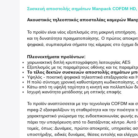
Συσκευή αποστολής σημάτων Manpack COFDM HD, 
Ακουστικός τηλεοπτικός αποστολέας καμερών Man
Το προϊόν είναι νέος εξοπλισμός στη μακρινή επιτήρηση
και τη δυνατότητα πραγματοποίησης. Ο πρώτος αποκριτή
ψηφιακά, συμπιεσμένα σήματα της κάμερας στο όχημα δια
Πλεονεκτήματα προϊόντων:
χειρωνακτική διπλή κρυπτογράφηση λειτουργίας AES
Εξοπλισμός με τις παραμέτρους οθόνης και τις παραμέτ
Το τέλος δεκτών συσκευών αποστολής σημάτων μπορ
Υψηλός - ποιοτική ψηφιακά τηλεοπτικά επεξεργασία και
Η πολύ σύντομη χρονική καθυστέρηση κωδικοποίησης, α
Κάτω από τη υψηλή ταχύτητα η κινητή και πολλαπλών δια
Ισχυρή ικανότητα μετάδοσης μη οπτικής επαφής
Το προϊόν αναπτύσσεται με την τεχνολογία COFDM και σχ
mpeg-2 εξασφαλίζουν τη σταθερότητα και την ποιότητα 
χαρακτηριστικό γνώρισμα της ενδοεπικοινωνίας φωνής εν
πάρει την υπαγόρευση από το διατάζοντας κέντρο. Αυτό
τομείς, όπως: Δυνάμεις, πρώτοι αποκριτές, υπηρεσίες α
υποστήριξης, ειδικές δυνάμεις, θέσεις εντολής και ελέγχ