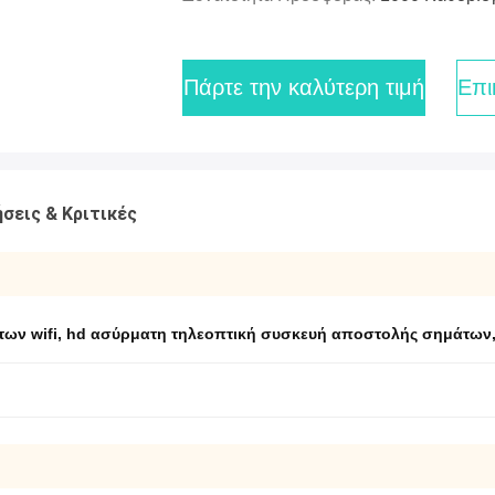
Πάρτε την καλύτερη τιμή
Επι
σεις & Κριτικές
ων wifi
,
hd ασύρματη τηλεοπτική συσκευή αποστολής σημάτων