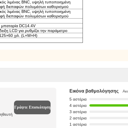
κός λιμένας BNC, υψηλή τυποποιημένη
αφή διεπαφών πολυμέσων καθορισμού
κός λιμένας BNC, υψηλή τυποποιημένη
αφή διεπαφών πολυμέσων καθορισμού
ή μπαταρία DC14.4V
δειξη LCD για ρυθμίζει την παράμετρο
125×60 χιλ. (L×W×H)
Εικόνα βαθμολόγησης
Ακ
5 αστέρια
4 αστέρια
Γράψτε Επισκόπηση
3 αστέρια
μηθευτή
2 αστέρια
1 αστέρια